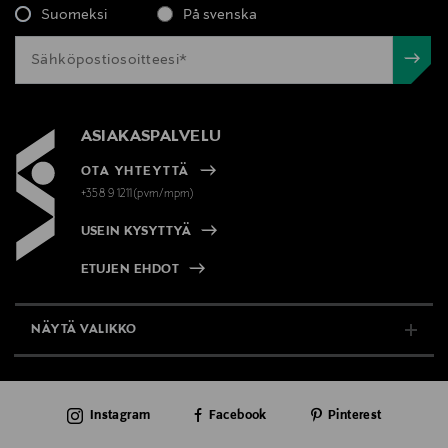
Suomeksi
På svenska
ASIAKASPALVELU
OTA YHTEYTTÄ
+358 9 1211(pvm/mpm)
USEIN KYSYTTYÄ
ETUJEN EHDOT
NÄYTÄ VALIKKO
TUKI & INFO
Instagram
Facebook
Pinterest
AJANKOHTAISTA