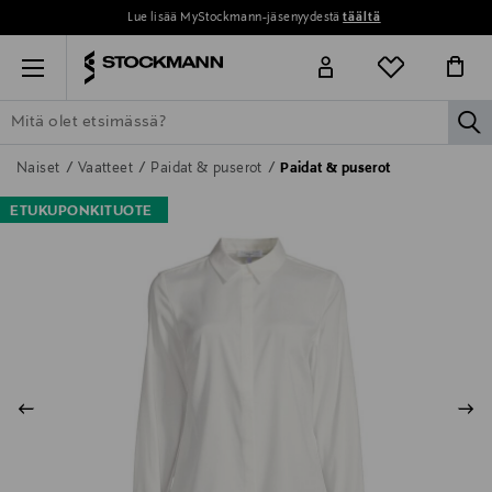
Lue lisää MyStockmann-jäsenyydestä
täältä
Menu
la
ETSI KAIKKI
NAISET
MIEHET
LAPSET
KOTI
KOSMETIIK
Naiset
Vaatteet
Paidat & puserot
Paidat & puserot
ETUKUPONKITUOTE