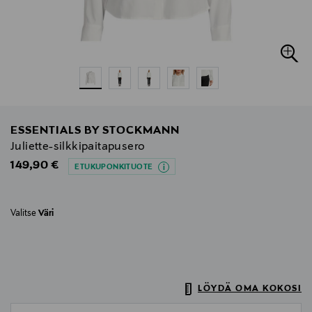
ESSENTIALS BY STOCKMANN
Juliette-silkkipaitapusero
Original Price
149,90 €
ETUKUPONKITUOTE
Valitse
Väri
LÖYDÄ OMA KOKOSI