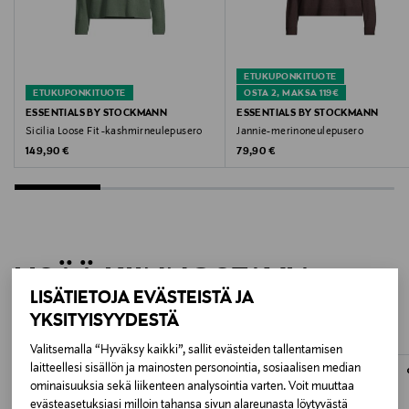
Valmistusmaa
Kiina
ETUKUPONKITUOTE
ETUKUPONKITUOTE
OSTA 2, MAKSA 119€
Valmistajan tuotenumero
ESSENTIALS BY STOCKMANN
ESSENTIALS BY STOCKMANN
Sicilia Loose Fit -kashmirneulepusero
Jannie-merinoneulepusero
JULIETTE_EBS
Original Price
Original Price
149,90 €
79,90 €
Valmistaja
Lindex Group Oyj
Valmistajan osoite
LISÄÄ KIINNOSTAVIA
Stockmann, Lindex Group Oyj, Aleksanterinkatu 52 B,
LISÄTIETOJA EVÄSTEISTÄ JA
TUOTTEITA
PL 220, 00101, Helsinki, Finland
YKSITYISYYDESTÄ
Valitsemalla “Hyväksy kaikki”, sallit evästeiden tallentamisen
Digitaalinen osoite
laitteellesi sisällön ja mainosten personointia, sosiaalisen median
www.stockmann.com/asiakaspalvelu
ominaisuuksia sekä liikenteen analysointia varten. Voit muuttaa
evästeasetuksiasi milloin tahansa sivun alareunasta löytyvästä