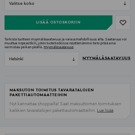
null
null
LISÄÄ OSTOSKORIIN
Tarkista tuotteen myymäläsaatavuus ja varausmahdollisuus alta. Saatavuus voi
muuttua nopeastikin, joten tuotetiedoissa näyttämämme tieto pitää aina
varmistaa paikan päällä.
Myymäläsaatavuus
MYYMÄLÄSAATAVUUS
Helsinki
MAKSUTON TOIMITUS TAVARATALOJEN
PAKETTIAUTOMAATTEIHIN
Nyt kannattaa shoppailla! Saat maksuttoman toimituksen
kaikkien tavaratalojen pakettiautomaatteihin.
Lue lisää