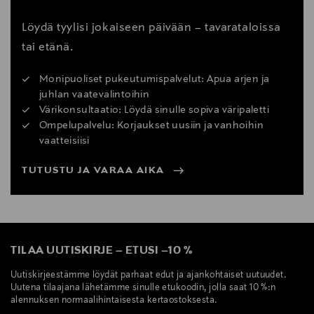
Löydä tyylisi jokaiseen päivään – tavarataloissa
tai etänä.
Monipuoliset pukeutumispalvelut: Apua arjen ja
juhlan vaatevalintoihin
Värikonsultaatio: Löydä sinulle sopiva väripaletti
Ompelupalvelu: Korjaukset uusiin ja vanhoihin
vaatteisiisi
TUTUSTU JA VARAA AIKA
TILAA UUTISKIRJE
–
ETUSI
–
10 %
Uutiskirjeestämme löydät parhaat edut ja ajankohtaiset uutuudet.
Uutena tilaajana lähetämme sinulle etukoodin, jolla saat 10 %:n
alennuksen normaalihintaisesta kertaostoksesta.