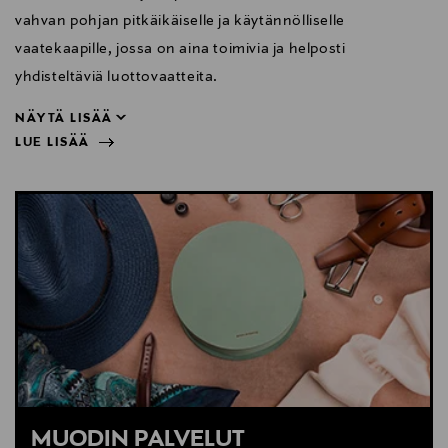
vahvan pohjan pitkäikäiselle ja käytännölliselle
vaatekaapille, jossa on aina toimivia ja helposti
yhdisteltäviä luottovaatteita.
NÄYTÄ LISÄÄ
LUE LISÄÄ
yhdisteltäviä luottovaatteita.
NÄYTÄ VÄHEMMÄN
LUE LISÄÄ
MUODIN PALVELUT