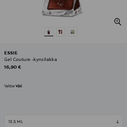
ESSIE
Gel Couture -kynsilakka
Original Price
16,90 €
Valitse
Väri
null
null