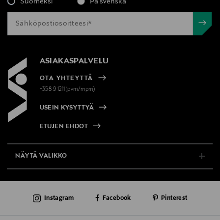
Suomeksi
På svenska
neuvonta@loreal.com
Avainsanat
Essie, kynsilakka, kynnet
ASIAKASPALVELU
OTA YHTEYTTÄ
+358 9 1211(pvm/mpm)
USEIN KYSYTTYÄ
ETUJEN EHDOT
NÄYTÄ VALIKKO
TUKI & INFO
Instagram
Facebook
Pinterest
AJANKOHTAISTA