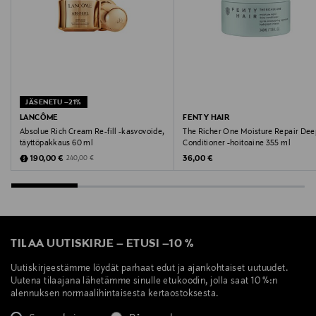
77163 / BISMUTH OXYCHLORIDE • CI 77400 / BRONZE
POWDER • CI 77266 / BLACK 2 • CI 77510 / FERRIC
FERROCYANIDE]. (F.I.L. Z70039800/6).
Valmistusmaa
Espanja
JÄSENETU –21%
LANCÔME
FENTY HAIR
Absolue Rich Cream Re-fill -kasvovoide,
The Richer One Moisture Repair Dee
Valmistajan tuotenumero
täyttöpakkaus 60 ml
Conditioner -hoitoaine 355 ml
Discounted Price
Original Price
Original Price
190,00 €
36,00 €
240,00 €
30189683
Valmistaja
Loreal Finland Oy
TILAA UUTISKIRJE
–
ETUSI
–
10 %
Valmistajan osoite
Uutiskirjeestämme löydät parhaat edut ja ajankohtaiset uutuudet.
Keilaranta 13 A, 02150, Espoo, Finland
Uutena tilaajana lähetämme sinulle etukoodin, jolla saat 10 %:n
alennuksen normaalihintaisesta kertaostoksesta.
Digitaalinen osoite