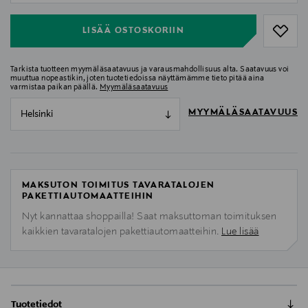
LISÄÄ OSTOSKORIIN
Tarkista tuotteen myymäläsaatavuus ja varausmahdollisuus alta. Saatavuus voi
muuttua nopeastikin, joten tuotetiedoissa näyttämämme tieto pitää aina
varmistaa paikan päällä.
Myymäläsaatavuus
MYYMÄLÄSAATAVUUS
Helsinki
MAKSUTON TOIMITUS TAVARATALOJEN
PAKETTIAUTOMAATTEIHIN
Nyt kannattaa shoppailla! Saat maksuttoman toimituksen
kaikkien tavaratalojen pakettiautomaatteihin.
Lue lisää
Tuotetiedot