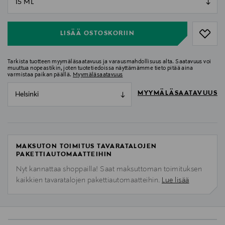
null
LISÄÄ OSTOSKORIIN
Tarkista tuotteen myymäläsaatavuus ja varausmahdollisuus alta. Saatavuus voi
muuttua nopeastikin, joten tuotetiedoissa näyttämämme tieto pitää aina
varmistaa paikan päällä.
Myymäläsaatavuus
MYYMÄLÄSAATAVUUS
Helsinki
MAKSUTON TOIMITUS TAVARATALOJEN
PAKETTIAUTOMAATTEIHIN
Nyt kannattaa shoppailla! Saat maksuttoman toimituksen
kaikkien tavaratalojen pakettiautomaatteihin.
Lue lisää