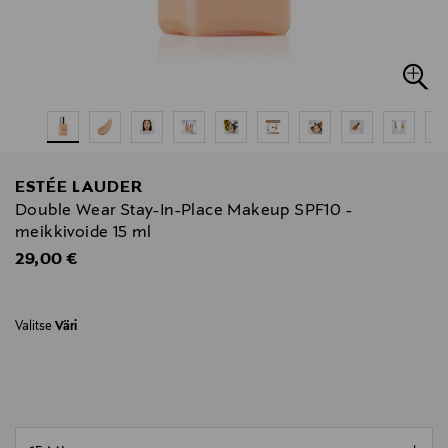
ESTÉE LAUDER
Double Wear Stay-In-Place Makeup SPF10 -
meikkivoide 15 ml
Original Price
29,00 €
Valitse
Väri
null