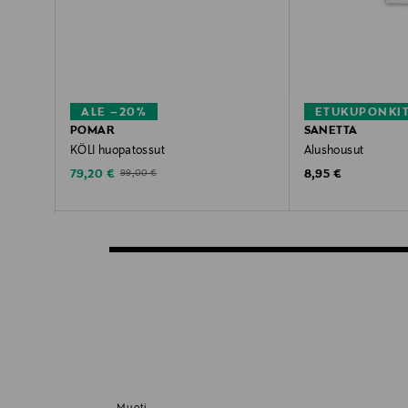
ALE –20%
ETUKUPONKI
POMAR
SANETTA
KÖLI huopatossut
Alushousut
Discounted Price
Original Price
Original Price
79,20 €
8,95 €
99,00 €