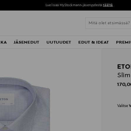
Lue lisää MyStockmann-jäsenyydestä
täältä
KKA
JÄSENEDUT
UUTUUDET
EDUT & IDEAT
PREMI
ETO
Slim
Origin
170,0
Valitse
V