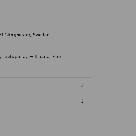
 71 Gånghester, Sweden
, ruutupaita, twill-paita, Eton
luessa tuotteen vastaanottamisesta.
tuotteen koosta riippuen