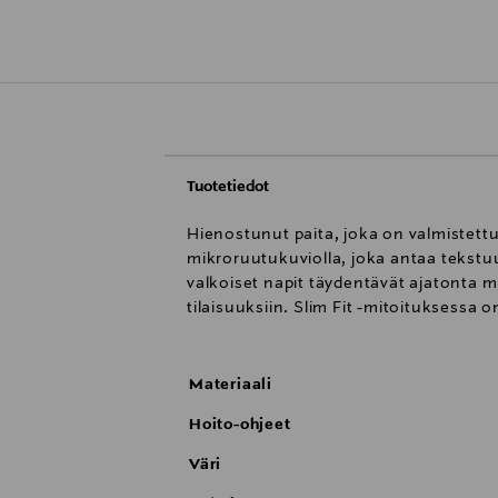
Tuotetiedot
Hienostunut paita, joka on valmistett
mikroruutukuviolla, joka antaa tekstuu
valkoiset napit täydentävät ajatonta 
tilaisuuksiin. Slim Fit -mitoituksessa
Materiaali
Hoito-ohjeet
Väri