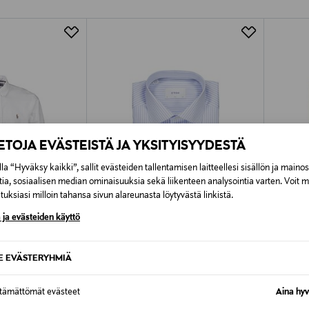
Alk. 6,90 €, kun toimitus on saatavi
IETOJA EVÄSTEISTÄ JA YKSITYISYYDESTÄ
la “Hyväksy kaikki”, sallit evästeiden tallentamisen laitteellesi sisällön ja maino
tia, sosiaalisen median ominaisuuksia sekä liikenteen analysointia varten. Voit 
uksiasi milloin tahansa sivun alareunasta löytyvästä linkistä.
 ja evästeiden käyttö
SE EVÄSTERYHMIÄ
TUOTE
ETUKUPONKITUOTE
ETU
REN
ETON
ETON
ta
Slim Fit Bengal Striped Signature
Slim Fit 
ttämättömät evästeet
Aina hyv
Twill -kauluspaita
kaulusp