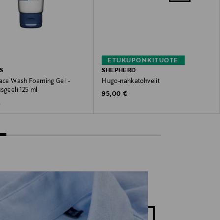
ETUKUPONKITUOTE
S
SHEPHERD
Face Wash Foaming Gel -
Hugo-nahkatohvelit
sgeeli 125 ml
Original Price
95,00 €
 Price
€