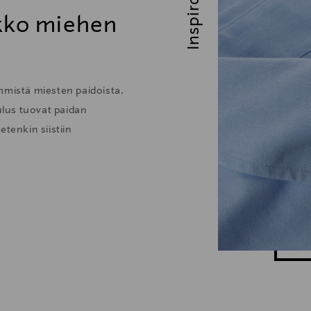
Inspiroidu
ikko miehen
mmistä miesten paidoista.
lus tuovat paidan
tenkin siistiin