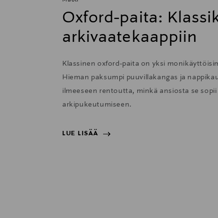
Muoti
Oxford-paita: Klass
arkivaatekaappiin
Klassinen oxford-paita on yksi monikäyttöisi
Hieman paksumpi puuvillakangas ja nappikau
ilmeeseen rentoutta, minkä ansiosta se sopii e
arkipukeutumiseen.
LUE LISÄÄ
LUE LISÄÄ