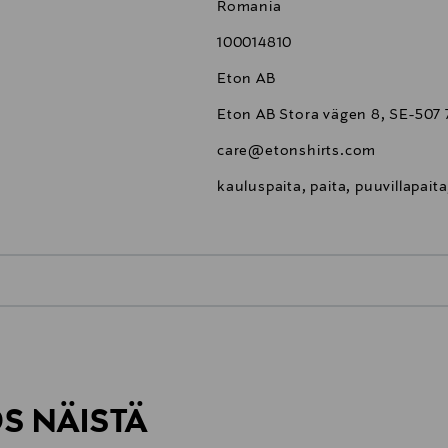
Romania
100014810
Eton AB
Eton AB Stora vägen 8, SE-507
care@etonshirts.com
kauluspaita, paita, puuvillapaita
0,00 €
inen tilaukseesi. Voit palauttaa tilaamasi tuotteen 30 vuorokauden ku
0,00 € – 4,90 €
rvitse ilmoittaa palautuksesta etukäteen.
ÖS NÄISTÄ
7,90 €–50,00 € kuljetusyhtiöstä ja 