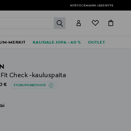
MYSTOCKMANN-JÄSENYYS
label.header.go
UM-MERKIT
KAUSIALE JOPA –40 %
OUTLET
N
 Fit Check -kauluspaita
al Price
0 €
ETUKUPONKITUOTE
äri