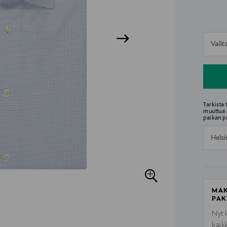
n
Vali
n
Tarkista
muuttua 
paikan p
Helsi
MAK
PAK
Nyt 
kaik