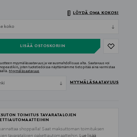
LÖYDÄ OMA KOKOSI
ull
tse koko
ull
LISÄÄ OSTOSKORIIN
 tuotteen myymäläsaatavuus ja varausmahdollisuus alta. Saatavuus voi
nopeastikin, joten tuotetiedoissa näyttämämme tieto pitää aina varmistaa
äällä.
Myymäläsaatavuus
MYYMÄLÄSAATAVUUS
nki
SUTON TOIMITUS TAVARATALOJEN
ETTIAUTOMAATTEIHIN
kannattaa shoppailla! Saat maksuttoman toimituksen
kien tavaratalojen pakettiautomaatteihin.
Lue lisää