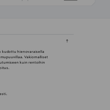
n kudottu hienovaraisella
uomupuuvillaa. Vakiomalliset
eutumiseen kuin rentoihin
oitus.
sti.