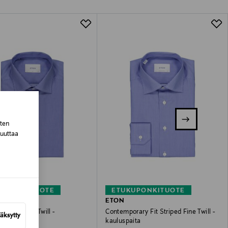
lla valittuun osoitteeseen.
sten
muuttaa
KUPONKITUOTE
ETUKUPONKITUOTE
ETON
Striped Fine Twill -
Contemporary Fit Striped Fine Twill -
äksytty
aita
kauluspaita