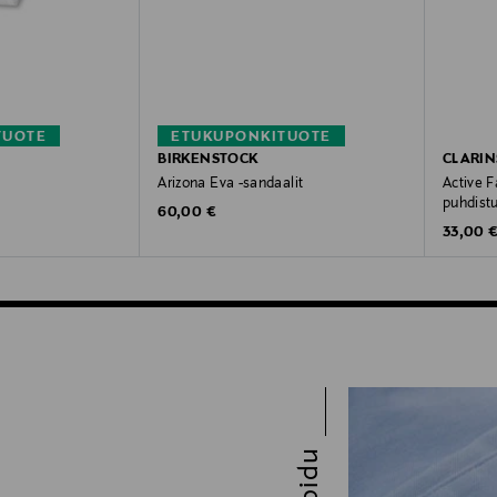
TUOTE
ETUKUPONKITUOTE
BIRKENSTOCK
CLARIN
Arizona Eva -sandaalit
Active 
puhdistu
Original Price
60,00 €
Original
33,00 