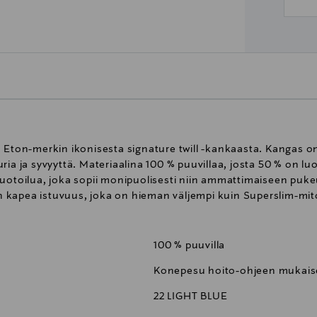
u Eton-merkin ikonisesta signature twill -kankaasta. Kangas o
ria ja syvyyttä. Materiaalina 100 % puuvillaa, josta 50 % on l
muotoilua, joka sopii monipuolisesti niin ammattimaiseen puk
 on kapea istuvuus, joka on hieman väljempi kuin Superslim-mit
100 % puuvilla
Konepesu hoito-ohjeen mukaise
22 LIGHT BLUE