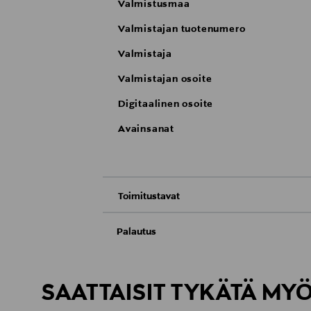
Valmistusmaa
Valmistajan tuotenumero
Valmistaja
Valmistajan osoite
Digitaalinen osoite
Avainsanat
Toimitustavat
Nouto tavaratalosta
Palautus
Meille on hyvin tärkeää, että olet tyytyvä
Toimitus automaattiin tai noutopisteeseen
Palauttaminen on maksutonta eikä sinun ta
SAATTAISIT TYKÄTÄ MY
LUE TARKEMMAT PALAUTUSOHJEET
Kotiinkuljetus