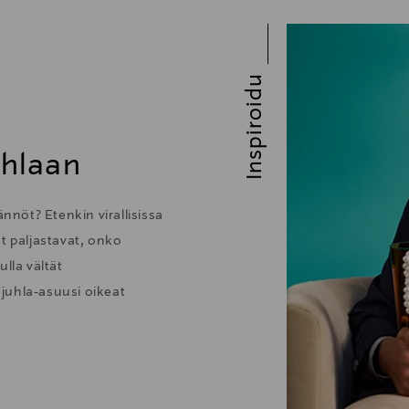
Inspiroidu
uhlaan
nöt? Etenkin virallisissa
t paljastavat, onko
lla vältät
juhla-asuusi oikeat