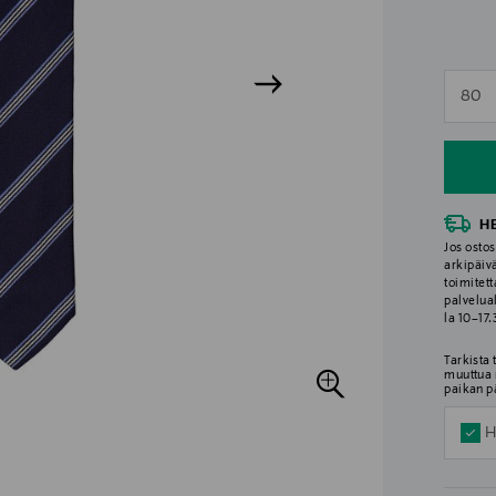
n
80
n
H
Jos ostos
arkipäiv
toimitett
palvelua
la 10–17
Tarkista
muuttua 
paikan p
H