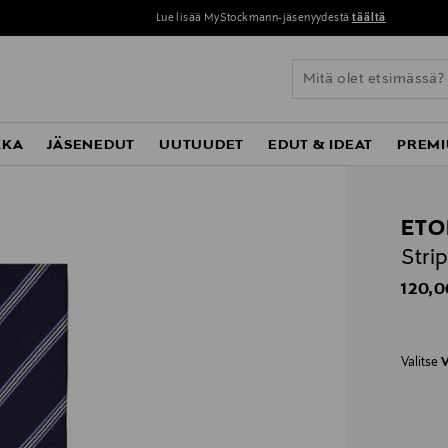
Lue lisää MyStockmann-jäsenyydestä
täältä
KKA
JÄSENEDUT
UUTUUDET
EDUT & IDEAT
PREMI
ETO
Stri
Origin
120,0
Valitse
V