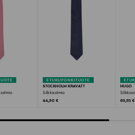
TUOTE
ETUKUPONKITUOTE
ETU
STOCKHOLM KRAVATT
HUGO
isolmio
Silkkisolmio
Silkkiso
Original Price
Original
44,90 €
69,95 €