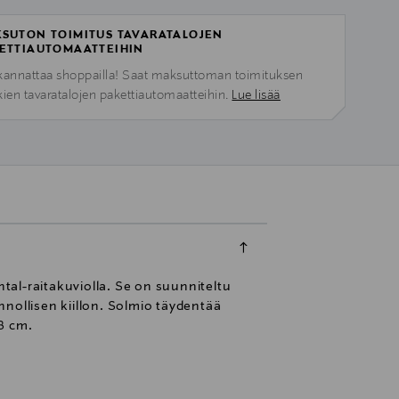
SUTON TOIMITUS TAVARATALOJEN
ETTIAUTOMAATTEIHIN
kannattaa shoppailla! Saat maksuttoman toimituksen
kien tavaratalojen pakettiautomaatteihin.
Lue lisää
ntal-raitakuviolla. Se on suunniteltu
nollisen kiillon. Solmio täydentää
8 cm.