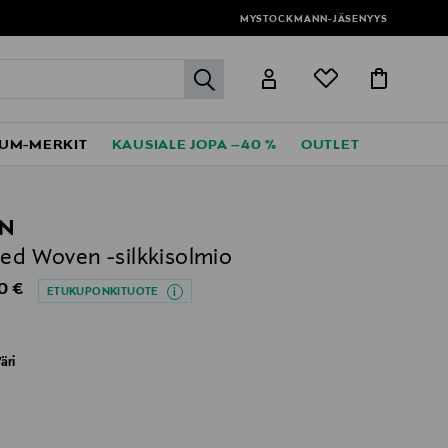
MYSTOCKMANN-JÄSENYYS
label.header.go
UM-MERKIT
KAUSIALE JOPA –40 %
OUTLET
N
ped Woven -silkkisolmio
al Price
0 €
ETUKUPONKITUOTE
äri