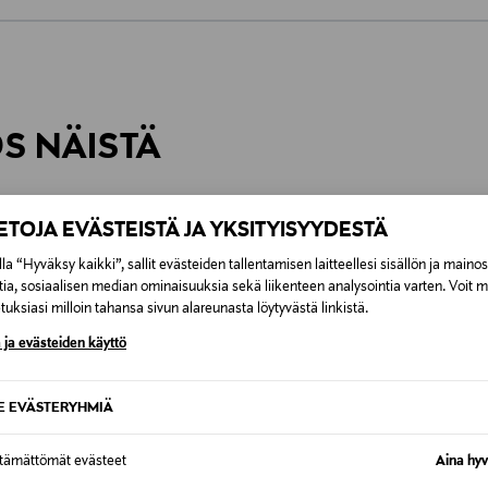
0,00 €
inen tilaukseesi. Voit palauttaa tilaamasi tuotteen 30 vuorokauden ku
0,00 € – 4,90 €
rvitse ilmoittaa palautuksesta etukäteen.
ÖS NÄISTÄ
7,90 €–50,00 € kuljetusyhtiöstä ja 
Alk. 6,90 €, kun toimitus on saatavi
IETOJA EVÄSTEISTÄ JA YKSITYISYYDESTÄ
la “Hyväksy kaikki”, sallit evästeiden tallentamisen laitteellesi sisällön ja maino
tia, sosiaalisen median ominaisuuksia sekä liikenteen analysointia varten. Voit 
uksiasi milloin tahansa sivun alareunasta löytyvästä linkistä.
 ja evästeiden käyttö
SE EVÄSTERYHMIÄ
ttämättömät evästeet
Aina hyv