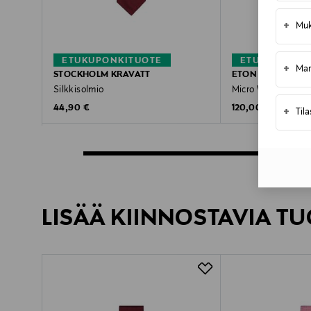
+
Muk
ETUKUPONKITUOTE
ETUKUPONKI
+
Mar
STOCKHOLM KRAVATT
ETON
Silkkisolmio
Micro Woven -silkk
Original Price
Original Price
44,90 €
120,00 €
+
Til
LISÄÄ KIINNOSTAVIA TU