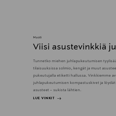
Muoti
Viisi asustevinkkiä j
Tunnetko miehen juhlapukeutumisen tyylisään
tilaisuuksissa solmio, kengät ja muut asustee
pukeutujalla etiketti hallussa. Vinkkiemme avu
juhlapukeutumisen kompastuskivet ja löydät 
asusteet – sukista lähtien.
LUE VINKIT