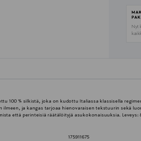
MAK
PAK
Nyt 
kaik
u 100 % silkistä, joka on kudottu Italiassa klassisella regime
 ilmeen, ja kangas tarjoaa hienovaraisen tekstuurin sekä luon
sta että perinteisiä räätälöityjä asukokonaisuuksia. Leveys: 
175911675