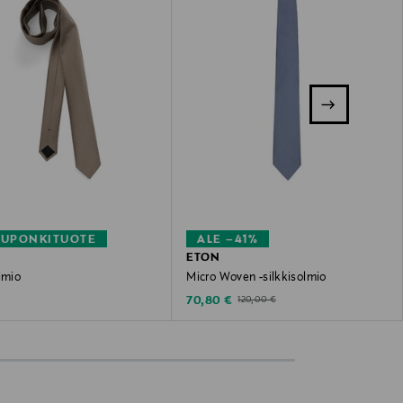
KUPONKITUOTE
ALE –41%
ETON
lmio
Micro Woven -silkkisolmio
 Price
Discounted Price
Original Price
70,80 €
120,00 €