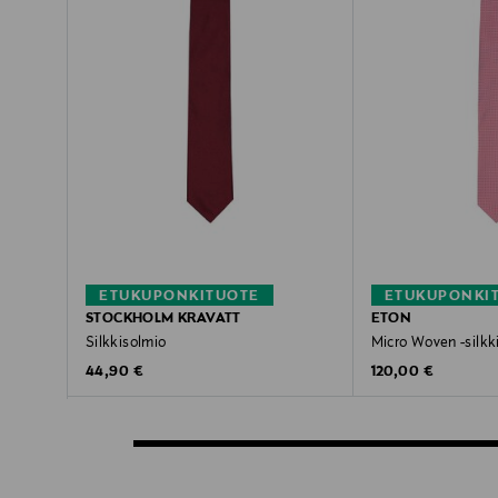
ETUKUPONKITUOTE
ETUKUPONKI
STOCKHOLM KRAVATT
ETON
Silkkisolmio
Micro Woven -silkk
Original Price
Original Price
44,90 €
120,00 €