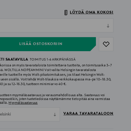
LÖYDÄ OMA KOKOSI
ull
ull
LISÄÄ OSTOSKORIIN
ETI SAATAVILLA
TOIMITUS 1-4 ARKIPÄIVÄSSÄ
korissa on myös tavarataloista toimitettavia tuotteita, on toimitusaika 3–7
ää. WOLTILLA NOPEAMMIN! Voit valita Helsingin tavaratalosta
aville tuotteille myös Wolt-pikatoimituksen, jos tilaat Helsingin Wolt-
lueen sisällä. Voit tehdä Wolt-tilauksia verkkokaupassa ma–pe 10–18.30,
.30 ja su 12–16.30, tuotteen minimiarvo 40 €.
 tuotteen myymäläsaatavuus ja varausmahdollisuus alta. Saatavuus voi
nopeastikin, joten tuotetiedoissa näyttämämme tieto pitää aina varmistaa
äällä.
Myymäläsaatavuus
VARAA TAVARATALOON
elsinki