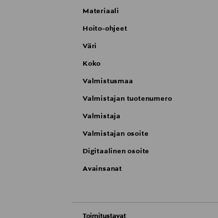
Materiaali
Hoito-ohjeet
Väri
Koko
Valmistusmaa
Valmistajan tuotenumero
Valmistaja
Valmistajan osoite
Digitaalinen osoite
Avainsanat
Toimitustavat