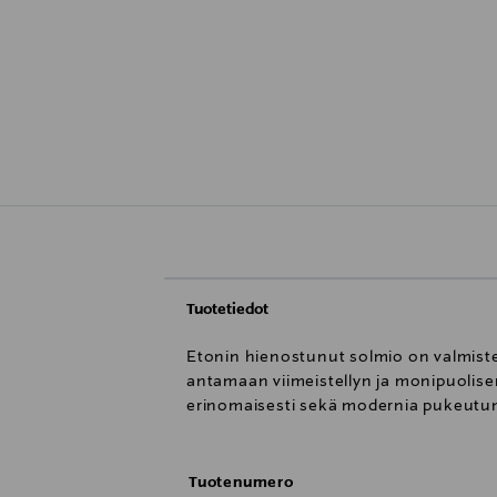
Tuotetiedot
Etonin hienostunut solmio on valmistett
antamaan viimeistellyn ja monipuolisen
erinomaisesti sekä modernia pukeutumi
Tuotenumero