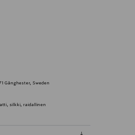
 71 Gånghester, Sweden
ti, silkki, raidallinen