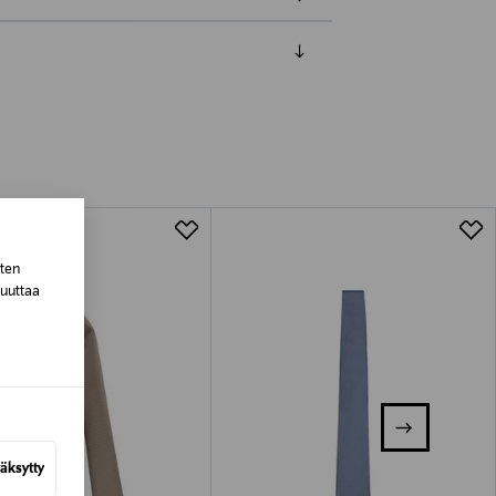
luessa tuotteen vastaanottamisesta.
tuotteen koosta riippuen
lla valittuun osoitteeseen.
sten
muuttaa
äksytty