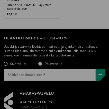
EUCERIN
Eucerin ANTI-PIGMENT Day Cream -
päivävoide, 50ml
Original Price
47,40 €
TILAA UUTISKIRJE
–
ETUSI
–
10 %
Uutiskirjeestämme löydät parhaat edut ja ajankohtaiset uutuudet.
Uutena tilaajana lähetämme sinulle etukoodin, jolla saat 10 %:n
alennuksen normaalihintaisesta kertaostoksesta.
Suomeksi
På svenska
ASIAKASPALVELU
OTA YHTEYTTÄ
+358 9 1211(pvm/mpm)