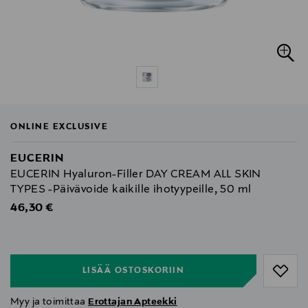
ONLINE EXCLUSIVE
EUCERIN
EUCERIN Hyaluron-Filler DAY CREAM ALL SKIN
TYPES -Päivävoide kaikille ihotyypeille, 50 ml
Original Price
46,30 €
null
null
LISÄÄ OSTOSKORIIN
Myy ja toimittaa
Erottajan Apteekki