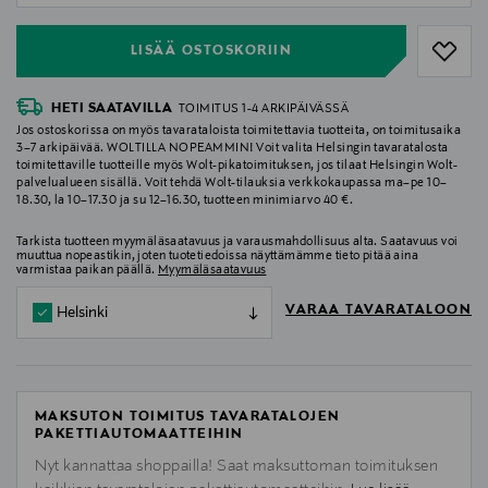
LISÄÄ OSTOSKORIIN
HETI SAATAVILLA
TOIMITUS 1-4 ARKIPÄIVÄSSÄ
Jos ostoskorissa on myös tavarataloista toimitettavia tuotteita, on toimitusaika
3–7 arkipäivää. WOLTILLA NOPEAMMIN! Voit valita Helsingin tavaratalosta
toimitettaville tuotteille myös Wolt-pikatoimituksen, jos tilaat Helsingin Wolt-
palvelualueen sisällä. Voit tehdä Wolt-tilauksia verkkokaupassa ma–pe 10–
18.30, la 10–17.30 ja su 12–16.30, tuotteen minimiarvo 40 €.
Tarkista tuotteen myymäläsaatavuus ja varausmahdollisuus alta. Saatavuus voi
muuttua nopeastikin, joten tuotetiedoissa näyttämämme tieto pitää aina
varmistaa paikan päällä.
Myymäläsaatavuus
VARAA TAVARATALOON
Helsinki
MAKSUTON TOIMITUS TAVARATALOJEN
PAKETTIAUTOMAATTEIHIN
Nyt kannattaa shoppailla! Saat maksuttoman toimituksen