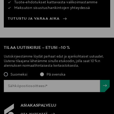
Tuote-ehdotukset kattavasta valikoimastamme
Maksuton sisustushankintojen yhteydessä
TUTUSTU JA VARAA AIKA
TILAA UUTISKIRJE
–
ETUSI
–
10 %
Uutiskirjeestämme löydät parhaat edut ja ajankohtaiset uutuudet.
Uutena tilaajana lähetämme sinulle etukoodin, jolla saat 10 %:n
alennuksen normaalihintaisesta kertaostoksesta.
Suomeksi
På svenska
ASIAKASPALVELU