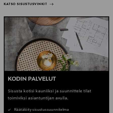
KATSO SISUSTUSVINKIT
Valmistaja
NÄYTÄ VÄHEMMÄN
KATSO SISUSTUSVINKIT
Mastermark Brands Oy
Valmistajan osoite
Vajossuonkatu 16, 20360, Turku, Finland
Digitaalinen osoite
asiakaspalvelu@mastermarkbrands.fi
Avainsanat
KODIN PALVELUT
Eva Solo, kannu, jääkaappi, juoma, borosilikaattilasi,
neopreeni
Sisusta kotisi kauniiksi ja suunnittele tilat
toimiviksi asiantuntijan avulla.
Räätälöity sisustussuunnitelma