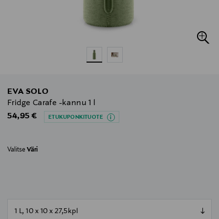
EVA SOLO
Fridge Carafe -kannu 1 l
Original Price
54,95 €
ETUKUPONKITUOTE
Valitse
Väri
null
null