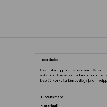
Tuotetiedot
Eva Solon tyylikäs ja käytännöllinen t
astioista. Harjaosa on kestävää silikoni
kestää korkeita lämpötiloja ja on hel
Tuotenumero
Materiaali