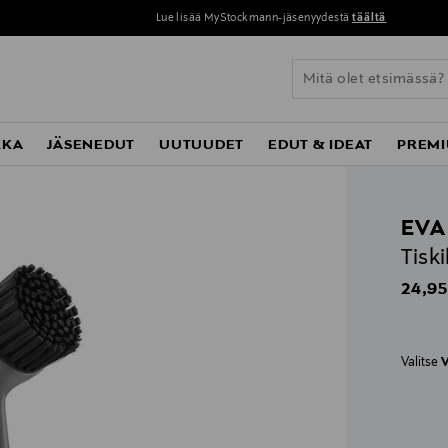
Perustoimitus 
KKA
JÄSENEDUT
UUTUUDET
EDUT & IDEAT
PREMI
EVA
Tisk
Origin
24,95
Valitse
V