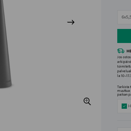
n
6x5,
n
H
Jos ostos
arkipäiv
toimitett
palvelua
la 10–17
Tarkista
muuttua 
paikan p
H