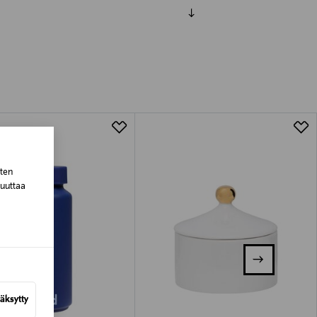
luessa tuotteen vastaanottamisesta.
tuotteen koosta riippuen
lla valittuun osoitteeseen.
sten
muuttaa
äksytty