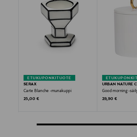
ETUKUPONKITUOTE
ETUKUPONKI
SERAX
URBAN NATURE C
Carte Blanche -munakuppi
Good morning -säil
Original Price
Original Price
25,00 €
29,90 €