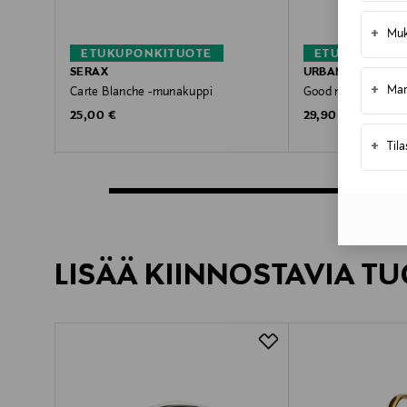
+
Muk
ETUKUPONKITUOTE
ETUKUPONKI
SERAX
URBAN NATURE C
+
Mar
Carte Blanche -munakuppi
Good morning -säil
Original Price
Original Price
25,00 €
29,90 €
+
Til
LISÄÄ KIINNOSTAVIA TU