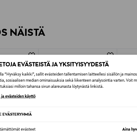
0,00 €
inen tilaukseesi. Voit palauttaa tilaamasi tuotteen 30 vuorokauden ku
0,00 € – 4,90 €
rvitse ilmoittaa palautuksesta etukäteen.
ÖS NÄISTÄ
7,90 €–50,00 € kuljetusyhtiöstä ja 
Alk. 6,90 €, kun toimitus on saatavi
IETOJA EVÄSTEISTÄ JA YKSITYISYYDESTÄ
la “Hyväksy kaikki”, sallit evästeiden tallentamisen laitteellesi sisällön ja maino
tia, sosiaalisen median ominaisuuksia sekä liikenteen analysointia varten. Voit 
uksiasi milloin tahansa sivun alareunasta löytyvästä linkistä.
 ja evästeiden käyttö
SE EVÄSTERYHMIÄ
ttämättömät evästeet
Aina hyv