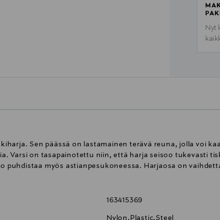
MAK
PAK
Nyt 
kaik
iskiharja. Sen päässä on lastamainen terävä reuna, jolla voi ka
a. Varsi on tasapainotettu niin, että harja seisoo tukevasti tisk
ppo puhdistaa myös astianpesukoneessa. Harjaosa on vaihdett
163415369
Nylon,Plastic,Steel