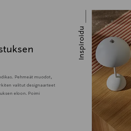
Inspiroidu
stuksen
kodikas. Pehmeät muodot,
kiten valitut designaarteet
stuksen eloon. Poimi