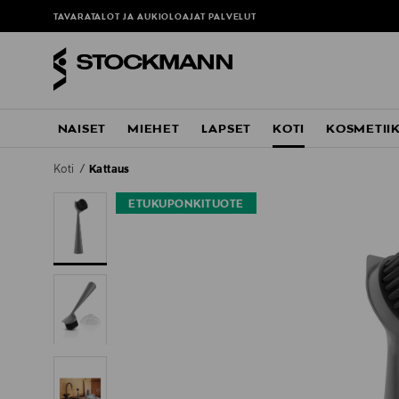
e lisää MyStockmann-jäsenyydestä
täältä
TAVARATALOT JA AUKIOLOAJAT
PALVELUT
NAISET
MIEHET
LAPSET
KOTI
KOSMETII
Koti
Kattaus
ETUKUPONKITUOTE