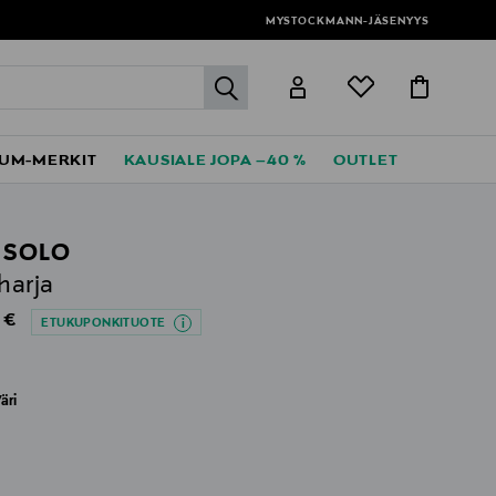
0 € yli 120 euron ostoksista!
MYSTOCKMANN-JÄSENYYS
label.header.go
UM-MERKIT
KAUSIALE JOPA –40 %
OUTLET
 SOLO
iharja
al Price
 €
ETUKUPONKITUOTE
äri