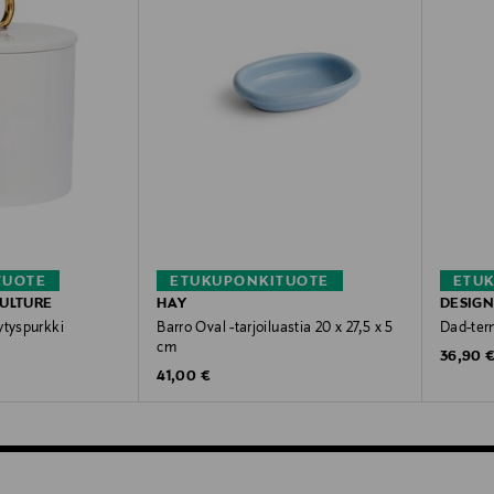
TUOTE
ETUKUPONKITUOTE
ETU
ULTURE
HAY
DESIGN
ytyspurkki
Barro Oval -tarjoiluastia 20 x 27,5 x 5
Dad-ter
cm
Original
36,90 
Original Price
41,00 €