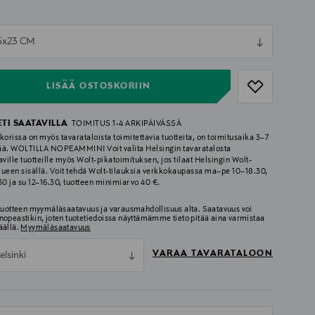
ull
5x23 CM
ull
LISÄÄ OSTOSKORIIN
ETI SAATAVILLA
TOIMITUS 1-4 ARKIPÄIVÄSSÄ
korissa on myös tavarataloista toimitettavia tuotteita, on toimitusaika 3–7
ää. WOLTILLA NOPEAMMIN! Voit valita Helsingin tavaratalosta
aville tuotteille myös Wolt-pikatoimituksen, jos tilaat Helsingin Wolt-
lueen sisällä. Voit tehdä Wolt-tilauksia verkkokaupassa ma–pe 10–18.30,
.30 ja su 12–16.30, tuotteen minimiarvo 40 €.
 tuotteen myymäläsaatavuus ja varausmahdollisuus alta. Saatavuus voi
nopeastikin, joten tuotetiedoissa näyttämämme tieto pitää aina varmistaa
äällä.
Myymäläsaatavuus
VARAA TAVARATALOON
elsinki