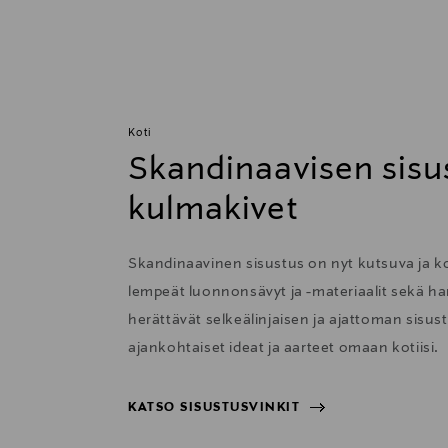
Koti
Skandinaavisen sisu
kulmakivet
Skandinaavinen sisustus on nyt kutsuva ja 
lempeät luonnonsävyt ja -materiaalit sekä har
herättävät selkeälinjaisen ja ajattoman sisu
ajankohtaiset ideat ja aarteet omaan kotiisi.
KATSO SISUSTUSVINKIT