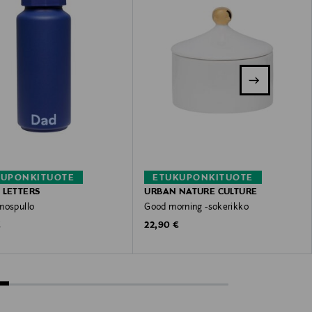
KUPONKITUOTE
ETUKUPONKITUOTE
 LETTERS
URBAN NATURE CULTURE
mospullo
Good morning -sokerikko
 Price
Original Price
€
22,90 €