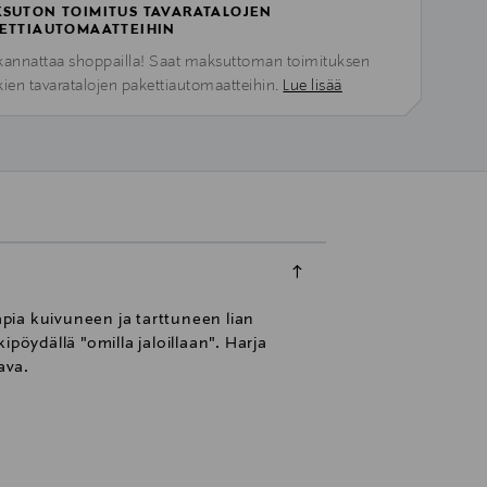
SUTON TOIMITUS TAVARATALOJEN
ETTIAUTOMAATTEIHIN
kannattaa shoppailla! Saat maksuttoman toimituksen
kien tavaratalojen pakettiautomaatteihin.
Lue lisää
apia kuivuneen ja tarttuneen lian
ipöydällä "omilla jaloillaan". Harja
ava.