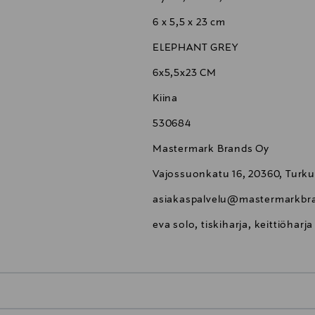
6 x 5,5 x 23 cm
ELEPHANT GREY
6x5,5x23 CM
Kiina
530684
Mastermark Brands Oy
Vajossuonkatu 16, 20360, Turku
asiakaspalvelu@mastermarkbra
eva solo, tiskiharja, keittiöharja