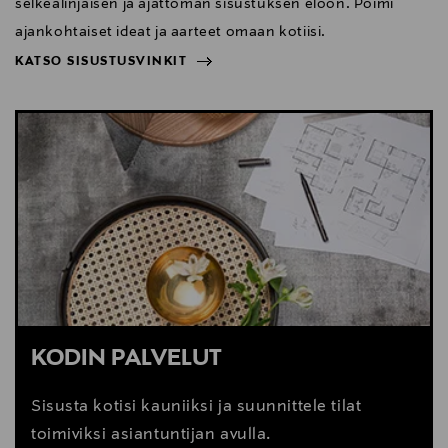
selkeälinjaisen ja ajattoman sisustuksen eloon. Poimi
ajankohtaiset ideat ja aarteet omaan kotiisi.
KATSO SISUSTUSVINKIT
NÄYTÄ VÄHEMMÄN
KATSO SISUSTUSVINKIT
KODIN PALVELUT
Sisusta kotisi kauniiksi ja suunnittele tilat
toimiviksi asiantuntijan avulla.