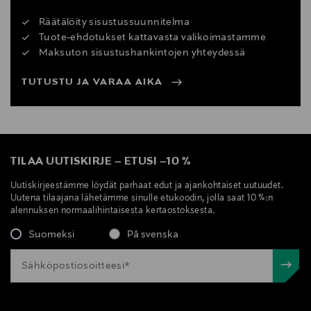
Räätälöity sisustussuunnitelma
Tuote-ehdotukset kattavasta valikoimastamme
Maksuton sisustushankintojen yhteydessä
TUTUSTU JA VARAA AIKA
TILAA UUTISKIRJE
–
ETUSI
–
10 %
Uutiskirjeestämme löydät parhaat edut ja ajankohtaiset uutuudet.
Uutena tilaajana lähetämme sinulle etukoodin, jolla saat 10 %:n
alennuksen normaalihintaisesta kertaostoksesta.
Suomeksi
På svenska