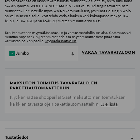
Jos ostoskorissa on myös tavarataloista toimitettavia tuotteita, on toimitusaika
3–7 arkipäivää. WOLTILLA NOPEAMMIN! Voit valita Helsingin tavaratalosta
toimitettaville tuotteille myös Wolt-pikatoimituksen, jos tilaat Helsingin Wolt-
palvelualueen sisällä. Voit tehdä Wolt-tilauksia verkkokaupassa ma–pe 10–
18.30, la 10–17.30 ja su 12–16.30, tuotteen minimiarvo 40 €.
Tarkista tuotteen myymäläsaatavuus ja varausmahdollisuus alta. Saatavuus voi
muuttua nopeastikin, joten tuotetiedoissa näyttämämme tieto pitää aina
varmistaa paikan päällä.
Myymäläsaatavuus
VARAA TAVARATALOON
Jumbo
MAKSUTON TOIMITUS TAVARATALOJEN
PAKETTIAUTOMAATTEIHIN
Nyt kannattaa shoppailla! Saat maksuttoman toimituksen
kaikkien tavaratalojen pakettiautomaatteihin.
Lue lisää
Tuotetiedot