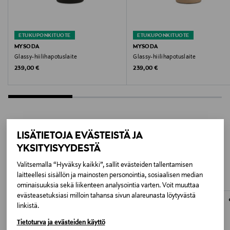
ETUKUPONKITUOTE
ETUKUPONKITUOTE
MYSODA
MYSODA
Glassy-hiilihapotuslaite
Glassy-hiilihapotuslaite
Original Price
Original Price
239,00 €
239,00 €
LISÄTIETOJA EVÄSTEISTÄ JA
LISÄÄ KIINNOSTAVIA
YKSITYISYYDESTÄ
TUOTTEITA
Valitsemalla “Hyväksy kaikki”, sallit evästeiden tallentamisen
laitteellesi sisällön ja mainosten personointia, sosiaalisen median
ominaisuuksia sekä liikenteen analysointia varten. Voit muuttaa
evästeasetuksiasi milloin tahansa sivun alareunasta löytyvästä
linkistä.
Tietoturva ja evästeiden käyttö