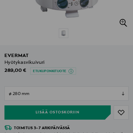
EVERMAT
Hyötykasvikuivuri
Original Price
289,00 €
ETUKUPONKITUOTE
null
null
LISÄÄ OSTOSKORIIN
TOIMITUS 3–7 ARKIPÄIVÄSSÄ