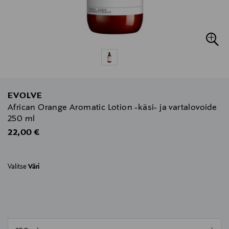
EVOLVE
African Orange Aromatic Lotion -käsi- ja vartalovoide
250 ml
Original Price
22,00 €
Valitse
Väri
null