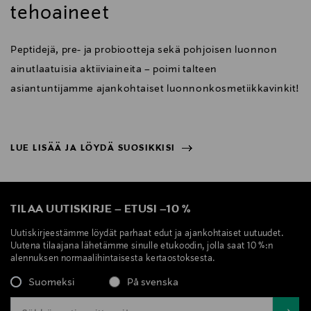
tehoaineet
Peptidejä, pre- ja probiootteja sekä pohjoisen luonnon
ainutlaatuisia aktiiviaineita – poimi talteen
asiantuntijamme ajankohtaiset luonnonkosmetiikkavinkit!
LUE LISÄÄ JA LÖYDÄ SUOSIKKISI
NÄYTÄ VÄHEMMÄN
LUE LISÄÄ JA LÖYDÄ SUOSIKKISI
TILAA UUTISKIRJE
–
ETUSI
–
10 %
Uutiskirjeestämme löydät parhaat edut ja ajankohtaiset uutuudet.
Uutena tilaajana lähetämme sinulle etukoodin, jolla saat 10 %:n
alennuksen normaalihintaisesta kertaostoksesta.
Suomeksi
På svenska