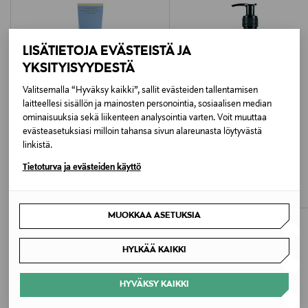
erityisesti kuivat ihoalueet.
Sertifioitu luonnonkosmetiikka, Vegaaninen
Ihotyyppi
LISÄTIETOJA EVÄSTEISTÄ JA
Kaikki ihotyypit
YKSITYISYYDESTÄ
Valitsemalla “Hyväksy kaikki”, sallit evästeiden tallentamisen
Väri
laitteellesi sisällön ja mainosten personointia, sosiaalisen median
NOCOL
ominaisuuksia sekä liikenteen analysointia varten. Voit muuttaa
evästeasetuksiasi milloin tahansa sivun alareunasta löytyvästä
linkistä.
Koko
DJUSIE
L:A BRUKET
Tietoturva ja evästeiden käyttö
Orange Bliss Hand Cream -käsivoide
№ 340 Rhubarb & Geranius -
250 ml
vartalovoide
Original Price
19,00 €
Original Price
40,00 €
Ainesosaluettelo
MUOKKAA ASETUKSIA
Aqua (Water), Helianthus Annuus(Sunflower) Seed
Oil*, Butyrospermum Parkii (Shea) Butter*,
HYLKÄÄ KAIKKI
Theobroma Cacao Seed Butter*, Glycerin, Glyceryl
Stearate, Cetearyl Alcohol, Olea Europaea (Olive) Fruit
HYVÄKSY KAIKKI
LISÄÄ KIINNOSTAVIA
Oil*, Linum Usitatissimum (Linseed) Seed Oil*, Aloe