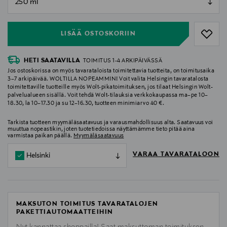
null
LISÄÄ OSTOSKORIIN
HETI SAATAVILLA
TOIMITUS 1-4 ARKIPÄIVÄSSÄ
Jos ostoskorissa on myös tavarataloista toimitettavia tuotteita, on toimitusaika
3–7 arkipäivää. WOLTILLA NOPEAMMIN! Voit valita Helsingin tavaratalosta
toimitettaville tuotteille myös Wolt-pikatoimituksen, jos tilaat Helsingin Wolt-
palvelualueen sisällä. Voit tehdä Wolt-tilauksia verkkokaupassa ma–pe 10–
18.30, la 10–17.30 ja su 12–16.30, tuotteen minimiarvo 40 €.
Tarkista tuotteen myymäläsaatavuus ja varausmahdollisuus alta. Saatavuus voi
muuttua nopeastikin, joten tuotetiedoissa näyttämämme tieto pitää aina
varmistaa paikan päällä.
Myymäläsaatavuus
VARAA TAVARATALOON
Helsinki
MAKSUTON TOIMITUS TAVARATALOJEN
PAKETTIAUTOMAATTEIHIN