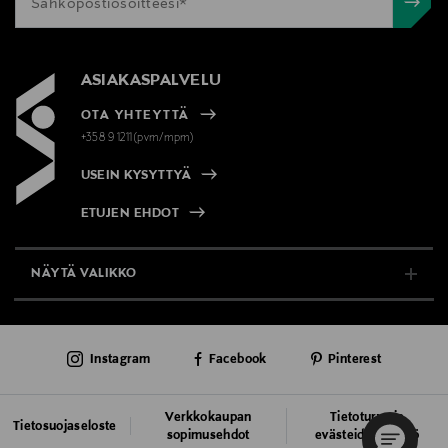
ASIAKASPALVELU
OTA YHTEYTTÄ
+358 9 1211(pvm/mpm)
USEIN KYSYTTYÄ
ETUJEN EHDOT
NÄYTÄ VALIKKO
TUKI & INFO
Instagram
Facebook
Pinterest
AJANKOHTAISTA
PALVELUT
Verkkokaupan
Tietoturva ja
Tietosuojaseloste
sopimusehdot
evästeiden käyttö