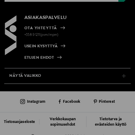
ASIAKASPALVELU
OTA YHTEYTTÄ
+358 9 1211(pvm/mpm)
USEIN KYSYTTYÄ
ETUJEN EHDOT
NÄYTÄ VALIKKO
TUKI & INFO
Instagram
Facebook
Pinterest
AJANKOHTAISTA
PALVELUT
Verkkokaupan
Tietoturva ja
Tietosuojaseloste
sopimusehdot
evästeiden käyttö
VASTUULLISUUS