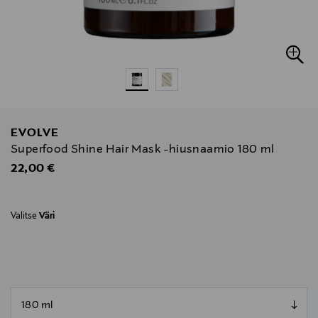
EVOLVE
Superfood Shine Hair Mask -hiusnaamio 180 ml
Original Price
22,00 €
Valitse
Väri
null
null