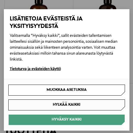
Sertifioitu luonnonkosmetiikka, Vegaaninen
Hiustyyppi
LISÄTIETOJA EVÄSTEISTÄ JA
YKSITYISYYDESTÄ
Korjaavat tuotteet, Kosteuttavat tuotteet
Valitsemalla “Hyväksy kaikki”, sallit evästeiden tallentamisen
Väri
laitteellesi sisällön ja mainosten personointia, sosiaalisen median
ominaisuuksia sekä liikenteen analysointia varten. Voit muuttaa
VALKOINEN
evästeasetuksiasi milloin tahansa sivun alareunasta löytyvästä
linkistä.
EVOLVE
EVOLVE
Koko
Superfood Shine Conditioner -hoitoaine
Superfood Shine -shampoo 250 ml
Tietoturva ja evästeiden käyttö
250 ml
Original Price
20,00 €
180 ml
Original Price
20,00 €
Ainesosaluettelo
MUOKKAA ASETUKSIA
Aqua (water), Cetearyl alcohol, Polyglyceryl-6
HYLKÄÄ KAIKKI
stearate, Stearic acid, Distearoylethyl dimonium
chloride, Gluconolactone, Theobroma grandiflorum
LISÄÄ KIINNOSTAVIA
HYVÄKSY KAIKKI
seed butter*, Orbignya Oleifera Seed Oil, Cocos
TUOTTEITA
nucifera oil, Hydrolyzed adansonia digitata seed