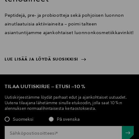
Peptidejä, pre- ja probiootteja sekä pohjoisen luonnon
ainutlaatuisia aktiiviaineita – poimi talteen
asiantuntijamme ajankohtaiset luonnonkosmetiikkavinkit!
LUE LISÄÄ JA LÖYDÄ SUOSIKKISI
NÄYTÄ VÄHEMMÄN
LUE LISÄÄ JA LÖYDÄ SUOSIKKISI
TILAA UUTISKIRJE
–
ETUSI
–
10 %
Uutiskirjeestämme löydät parhaat edut ja ajankohtaiset uutuudet.
Uutena tilaajana lähetämme sinulle etukoodin, jolla saat 10 %:n
alennuksen normaalihintaisesta kertaostoksesta.
Suomeksi
På svenska