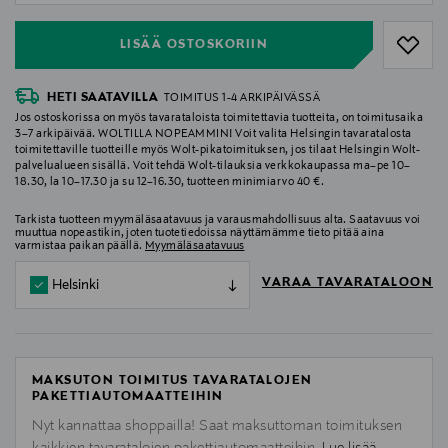
LISÄÄ OSTOSKORIIN
HETI SAATAVILLA
TOIMITUS 1-4 ARKIPÄIVÄSSÄ
Jos ostoskorissa on myös tavarataloista toimitettavia tuotteita, on toimitusaika
3–7 arkipäivää. WOLTILLA NOPEAMMIN! Voit valita Helsingin tavaratalosta
toimitettaville tuotteille myös Wolt-pikatoimituksen, jos tilaat Helsingin Wolt-
palvelualueen sisällä. Voit tehdä Wolt-tilauksia verkkokaupassa ma–pe 10–
18.30, la 10–17.30 ja su 12–16.30, tuotteen minimiarvo 40 €.
Tarkista tuotteen myymäläsaatavuus ja varausmahdollisuus alta. Saatavuus voi
muuttua nopeastikin, joten tuotetiedoissa näyttämämme tieto pitää aina
varmistaa paikan päällä.
Myymäläsaatavuus
VARAA TAVARATALOON
Helsinki
MAKSUTON TOIMITUS TAVARATALOJEN
PAKETTIAUTOMAATTEIHIN
Nyt kannattaa shoppailla! Saat maksuttoman toimituksen