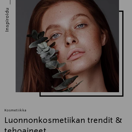
info@miraz.fi
Inspiroidu
Avainsanat
hiusnaamio, hoitava hiusnaamio, hoitoaine, evolve,
superfood shine hair mask
Kosmetiikka
Luonnonkosmetiikan trendit &
tehoaineet