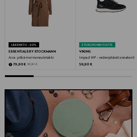
sukat, lasten sukat, pilkulliset sukat, leo,
puuvillasukat, Ewers, asusteet
JÄSENETU –20%
ETUKUPONKITUOTE
ESSENTIALS BY STOCKMANN
VIKING
Aira- pitkä merinoneuletakki
Impact WP - vedenpitävät sneakerit
Discounted Price
Original Price
Original Price
79,90 €
59,90 €
99,90 €