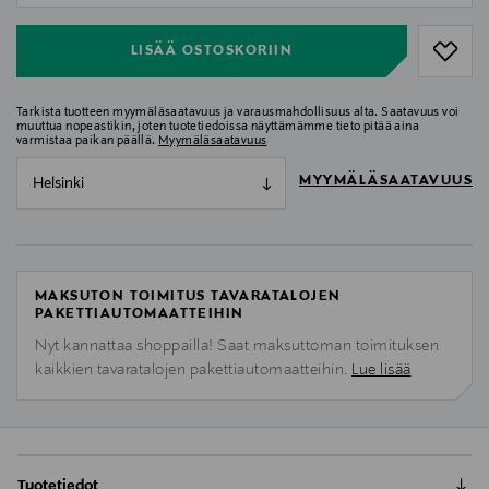
LISÄÄ OSTOSKORIIN
Tarkista tuotteen myymäläsaatavuus ja varausmahdollisuus alta. Saatavuus voi
muuttua nopeastikin, joten tuotetiedoissa näyttämämme tieto pitää aina
varmistaa paikan päällä.
Myymäläsaatavuus
MYYMÄLÄSAATAVUUS
Helsinki
MAKSUTON TOIMITUS TAVARATALOJEN
PAKETTIAUTOMAATTEIHIN
Nyt kannattaa shoppailla! Saat maksuttoman toimituksen
kaikkien tavaratalojen pakettiautomaatteihin.
Lue lisää
Tuotetiedot