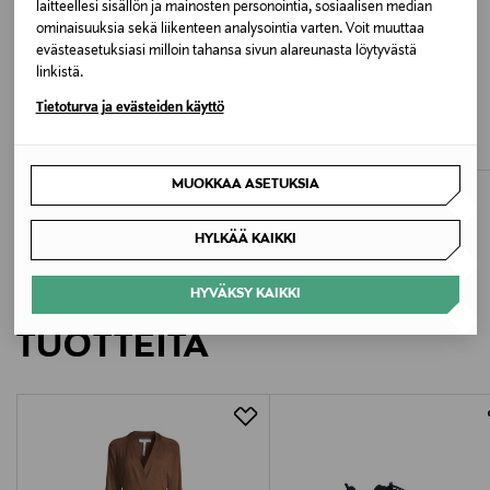
laitteellesi sisällön ja mainosten personointia, sosiaalisen median
Valmistusmaa
ominaisuuksia sekä liikenteen analysointia varten. Voit muuttaa
Turkki
evästeasetuksiasi milloin tahansa sivun alareunasta löytyvästä
linkistä.
ETUKUPONKITUOTE
ETUKUPONKITUOTE
UUTTA
Valmistajan tuotenumero
LINDEX
LINDEX
Tietoturva ja evästeiden käyttö
Sukat 5-pack
Sukat 3-pack
205448
Original Price
Original Price
14,99 €
9,99 €
MUOKKAA ASETUKSIA
Valmistaja
Ewers Strümpfe GmbH
HYLKÄÄ KAIKKI
Valmistajan osoite
LISÄÄ KIINNOSTAVIA
HYVÄKSY KAIKKI
Landwehr 9, 59964 Medebach, Germany
TUOTTEITA
Digitaalinen osoite
info@ewers-struempfe.de
Avainsanat