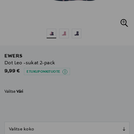
EWERS
Dot Leo -sukat 2-pack
Original Price
9,99 €
ETUKUPONKITUOTE
Valitse
Väri
null
null