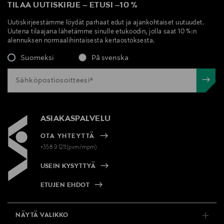
TILAA UUTISKIRJE
–
ETUSI
–
10 %
Uutiskirjeestämme löydät parhaat edut ja ajankohtaiset uutuudet.
Uutena tilaajana lähetämme sinulle etukoodin, jolla saat 10 %:n
alennuksen normaalihintaisesta kertaostoksesta.
Suomeksi
På svenska
ASIAKASPALVELU
OTA YHTEYTTÄ
+358 9 1211(pvm/mpm)
USEIN KYSYTTYÄ
ETUJEN EHDOT
NÄYTÄ VALIKKO