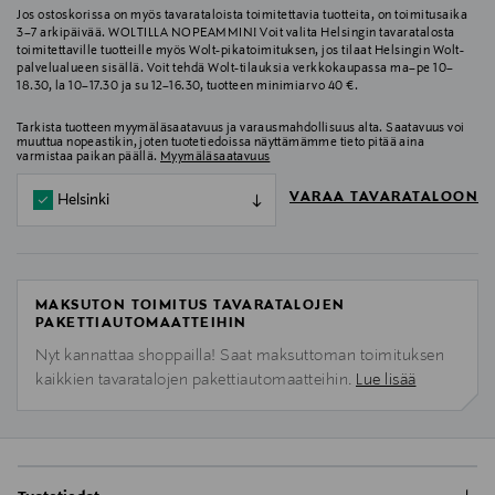
Jos ostoskorissa on myös tavarataloista toimitettavia tuotteita, on toimitusaika
3–7 arkipäivää. WOLTILLA NOPEAMMIN! Voit valita Helsingin tavaratalosta
toimitettaville tuotteille myös Wolt-pikatoimituksen, jos tilaat Helsingin Wolt-
palvelualueen sisällä. Voit tehdä Wolt-tilauksia verkkokaupassa ma–pe 10–
18.30, la 10–17.30 ja su 12–16.30, tuotteen minimiarvo 40 €.
Tarkista tuotteen myymäläsaatavuus ja varausmahdollisuus alta. Saatavuus voi
muuttua nopeastikin, joten tuotetiedoissa näyttämämme tieto pitää aina
varmistaa paikan päällä.
Myymäläsaatavuus
VARAA TAVARATALOON
Helsinki
MAKSUTON TOIMITUS TAVARATALOJEN
PAKETTIAUTOMAATTEIHIN
Nyt kannattaa shoppailla! Saat maksuttoman toimituksen
kaikkien tavaratalojen pakettiautomaatteihin.
Lue lisää