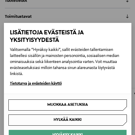
Tuotetiedot
Erittäin kevyt aurinkosuojalla varustettu voide
Toimitustavat
päiväkäyttöön. Kosteuttaa kevyesti ja miellyttävästi.
Ehkäisee hyperpigmentaatiota ja tasoittaa ihon sävyä
Nouto tavaratalosta
sekä antaa hehkua. Levitä puhdistetulle iholle aamulla.
LISÄTIETOJA EVÄSTEISTÄ JA
Palautus
0,00 €
Sopii kaikille ihotyypeille ja on erityisen hyvä iholle,
YKSITYISYYDESTÄ
Meille on hyvin tärkeää, että olet tyytyväinen tilaukseesi. Voit
jossa on pigmenttiläiskiä tai taipumus
Toimitus automaattiin tai noutopisteeseen
palauttaa tilaamasi tuotteen 30 vuorokauden kuluessa
Valitsemalla “Hyväksy kaikki”, sallit evästeiden tallentamisen
rasvoittumiseen. Ei lisättyä tuoksua (huom!
LUE KOKO TUOTEKUVAUS
0,00 € – 4,90 €
laitteellesi sisällön ja mainosten personointia, sosiaalisen median
tuotteen vastaanottamisesta. Kosmetiikka- ja
kasviuutteista kevyt ominaistuoksu).
SAATTAISIT TYKÄTÄ MYÖS
ominaisuuksia sekä liikenteen analysointia varten. Voit muuttaa
luontaistuotepakkaukset tulee palauttaa avaamattomissa
Kotiinkuljetus
Tuotenumero
evästeasetuksiasi milloin tahansa sivun alareunasta löytyvästä
alkuperäispakkauksissaan ja palautettavan tuotteen sinetin
*Vastaava tuote kuin Optilight All-Over Dark Spot
7,90 €–50,00 € kuljetusyhtiöstä ja tuotteen koosta riippuen
NÄISTÄ
linkistä.
150861049
tulee olla ehjä. Avattua tuotetta ei voi palauttaa.
Minimizer.
Pikatoimitus Wolt
Tietoturva ja evästeiden käyttö
LUE TARKEMMAT PALAUTUSOHJEET
Alk. 6,90 €, kun toimitus on saatavilla valittuun
Ominaisuus
osoitteeseen.
Hajusteeton
MUOKKAA ASETUKSIA
Ihotyyppi
HYLKÄÄ KAIKKI
Kaikki ihotyypit, Rasvainen iho
HYVÄKSY KAIKKI