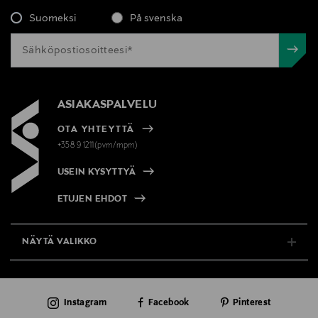
Suomeksi
På svenska
ASIAKASPALVELU
OTA YHTEYTTÄ
+358 9 1211(pvm/mpm)
USEIN KYSYTTYÄ
ETUJEN EHDOT
NÄYTÄ VALIKKO
TUKI & INFO
Instagram
Facebook
Pinterest
AJANKOHTAISTA