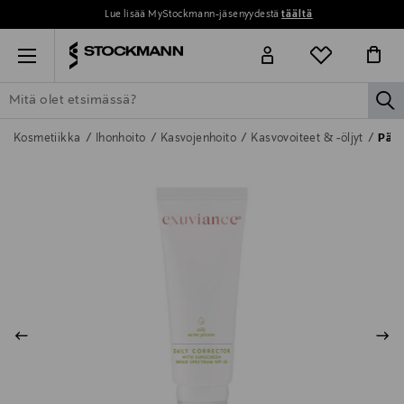
Lue lisää MyStockmann-jäsenyydestä
täältä
Menu
la
ETSI KAIKKI
NAISET
MIEHET
LAPSET
KOTI
KOSMETIIK
Kosmetiikka
Ihonhoito
Kasvojenhoito
Kasvovoiteet & -öljyt
Päiv