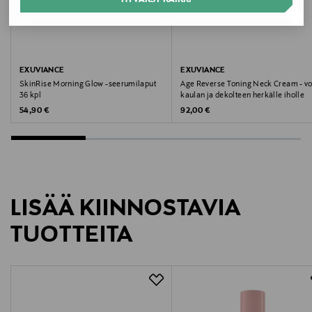
Meikkityyppi
SPF
Väri
EXUVIANCE
EXUVIANCE
SkinRise Morning Glow -seerumilaput
Age Reverse Toning Neck Cream - v
NOCOL
36 kpl
kaulan ja dekolteen herkälle iholle
Original Price
Original Price
54,90 €
92,00 €
Koko
40 g
Valmistusmaa
LISÄÄ KIINNOSTAVIA
Yhdysvallat
TUOTTEITA
Valmistajan tuotenumero
20262
Valmistaja