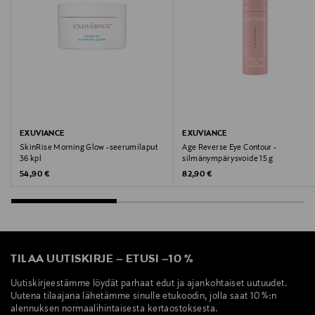
HBS NORDIC AB
Valmistajan osoite
Vårgatan 1, SE-212 18 Malmö, Sweden
Digitaalinen osoite
info@exuviance.se
EXUVIANCE
EXUVIANCE
SkinRise Morning Glow -seerumilaput
Age Reverse Eye Contour -
Avainsanat
36 kpl
silmänympärysvoide 15 g
Original Price
Original Price
54,90 €
82,90 €
aurinkosuoja, voide, aurinkovoide
TILAA UUTISKIRJE
–
ETUSI
–
10 %
Uutiskirjeestämme löydät parhaat edut ja ajankohtaiset uutuudet.
Uutena tilaajana lähetämme sinulle etukoodin, jolla saat 10 %:n
alennuksen normaalihintaisesta kertaostoksesta.