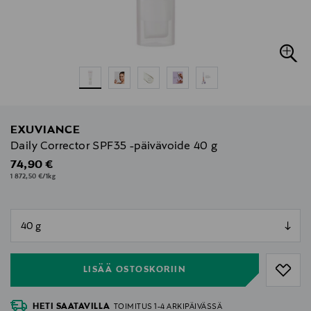
EXUVIANCE
Daily Corrector SPF35 -päivävoide 40 g
Original Price
74,90 €
1 872,50 €/1kg
null
null
LISÄÄ OSTOSKORIIN
HETI SAATAVILLA
TOIMITUS 1-4 ARKIPÄIVÄSSÄ