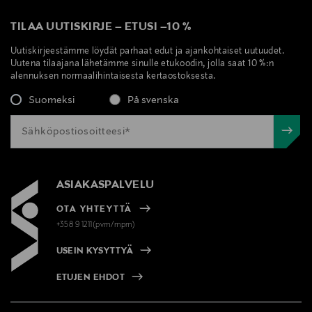
TILAA UUTISKIRJE
–
ETUSI
–
10 %
Uutiskirjeestämme löydät parhaat edut ja ajankohtaiset uutuudet.
Uutena tilaajana lähetämme sinulle etukoodin, jolla saat 10 %:n
alennuksen normaalihintaisesta kertaostoksesta.
Suomeksi
På svenska
ASIAKASPALVELU
OTA YHTEYTTÄ
+358 9 1211(pvm/mpm)
USEIN KYSYTTYÄ
ETUJEN EHDOT