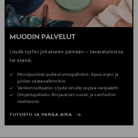
MUODIN PALVELUT
Löydä tyylisi jokaiseen päivään – tavarataloissa
tai etänä.
Monipuoliset pukeutumispalvelut: Apua arjen ja
juhlan vaatevalintoihin
Värikonsultaatio: Löydä sinulle sopiva väripaletti
Ompelupalvelu: Korjaukset uusiin ja vanhoihin
vaatteisiisi
TUTUSTU JA VARAA AIKA