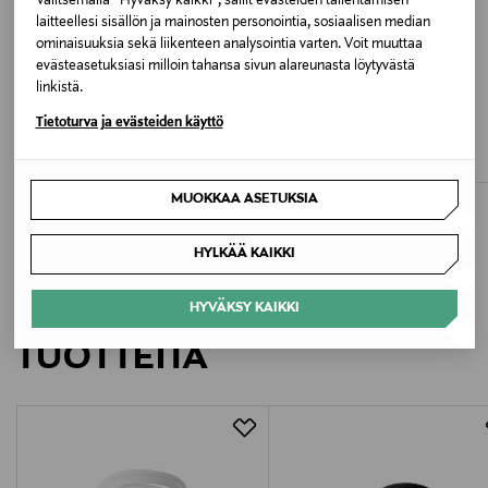
Valitsemalla “Hyväksy kaikki”, sallit evästeiden tallentamisen
Valmistajan tuotenumero
laitteellesi sisällön ja mainosten personointia, sosiaalisen median
ominaisuuksia sekä liikenteen analysointia varten. Voit muuttaa
46189
evästeasetuksiasi milloin tahansa sivun alareunasta löytyvästä
linkistä.
ALE –43%
ETUKUPONKITUOTE
Valmistaja
FALKE
FALKE
Tietoturva ja evästeiden käyttö
Active Breeze SO -sukat
Active Breeze SO -sukat
Falke KGaA
Discounted Price
Original Price
Original Price
10,70 €
18,90 €
18,90 €
MUOKKAA ASETUKSIA
Valmistajan osoite
Falke KGaA, Gieseler Straße 7, 57334 Bad Laasphe,
HYLKÄÄ KAIKKI
Germany
LISÄÄ KIINNOSTAVIA
HYVÄKSY KAIKKI
Digitaalinen osoite
TUOTTEITA
customercare@falke.com