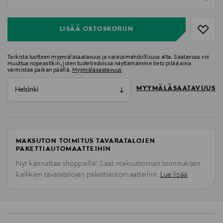
null
LISÄÄ OSTOSKORIIN
Tarkista tuotteen myymäläsaatavuus ja varausmahdollisuus alta. Saatavuus voi
muuttua nopeastikin, joten tuotetiedoissa näyttämämme tieto pitää aina
varmistaa paikan päällä.
Myymäläsaatavuus
MYYMÄLÄSAATAVUUS
Helsinki
MAKSUTON TOIMITUS TAVARATALOJEN
PAKETTIAUTOMAATTEIHIN
Nyt kannattaa shoppailla! Saat maksuttoman toimituksen
kaikkien tavaratalojen pakettiautomaatteihin.
Lue lisää