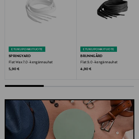
ETUKUPONKITUOTE
ETUKUPONKITUOTE
SPRINGYARD
BRUNNGÅRD
Flat Wax 7.0 -kengännauhat
Flat 9.0 -kengännauhat
Original Price
Original Price
5,90 €
4,90 €