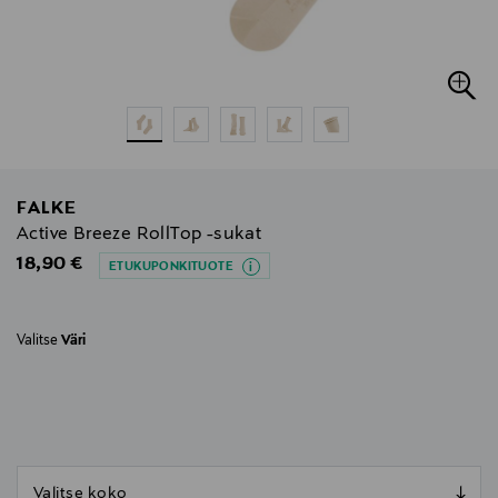
FALKE
Active Breeze RollTop -sukat
Original Price
18,90 €
ETUKUPONKITUOTE
Valitse
Väri
null