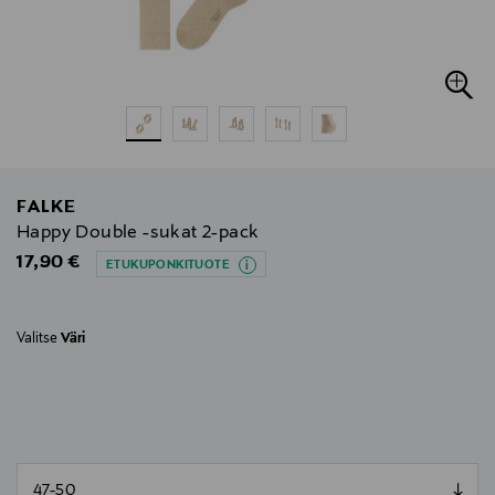
FALKE
Happy Double -sukat 2-pack
Original Price
17,90 €
ETUKUPONKITUOTE
Valitse
Väri
null