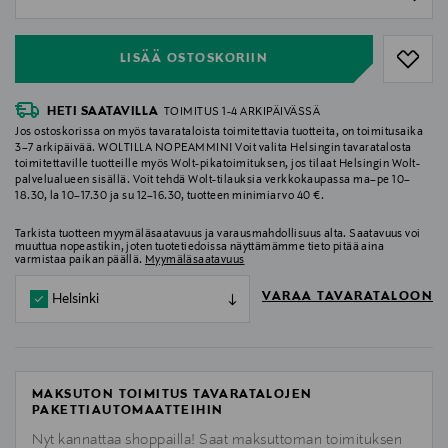
null
LISÄÄ OSTOSKORIIN
HETI SAATAVILLA
TOIMITUS 1-4 ARKIPÄIVÄSSÄ
Jos ostoskorissa on myös tavarataloista toimitettavia tuotteita, on toimitusaika
3–7 arkipäivää. WOLTILLA NOPEAMMIN! Voit valita Helsingin tavaratalosta
toimitettaville tuotteille myös Wolt-pikatoimituksen, jos tilaat Helsingin Wolt-
palvelualueen sisällä. Voit tehdä Wolt-tilauksia verkkokaupassa ma–pe 10–
18.30, la 10–17.30 ja su 12–16.30, tuotteen minimiarvo 40 €.
Tarkista tuotteen myymäläsaatavuus ja varausmahdollisuus alta. Saatavuus voi
muuttua nopeastikin, joten tuotetiedoissa näyttämämme tieto pitää aina
varmistaa paikan päällä.
Myymäläsaatavuus
VARAA TAVARATALOON
Helsinki
MAKSUTON TOIMITUS TAVARATALOJEN
PAKETTIAUTOMAATTEIHIN
Nyt kannattaa shoppailla! Saat maksuttoman toimituksen