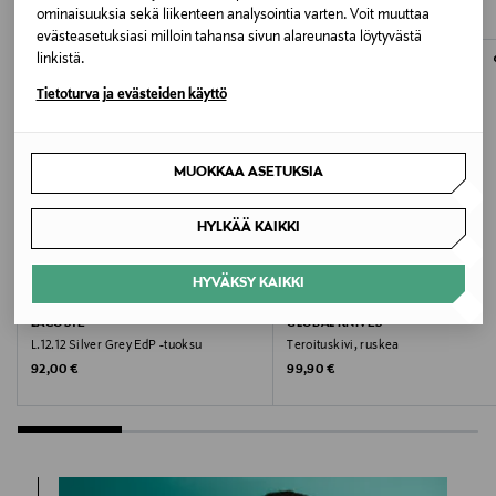
14610
ominaisuuksia sekä liikenteen analysointia varten. Voit muuttaa
evästeasetuksiasi milloin tahansa sivun alareunasta löytyvästä
linkistä.
Valmistaja
Tietoturva ja evästeiden käyttö
Falke KGaA
Valmistajan osoite
MUOKKAA ASETUKSIA
Falke KGaA, Gieseler Straße 7, 57334 Bad Laasphe,
Germany
HYLKÄÄ KAIKKI
Digitaalinen osoite
HYVÄKSY KAIKKI
ETUKUPONKITUOTE
customercare@falke.com
LACOSTE
GLOBAL KNIVES
L.12.12 Silver Grey EdP -tuoksu
Teroituskivi, ruskea
Avainsanat
Original Price
Original Price
92,00 €
99,90 €
Falke, nilkkasukat, sukat miehet, falke sukat,
puuvillasukat