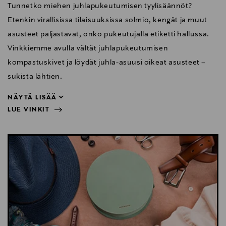
Tunnetko miehen juhlapukeutumisen tyylisäännöt?
Etenkin virallisissa tilaisuuksissa solmio, kengät ja muut
asusteet paljastavat, onko pukeutujalla etiketti hallussa.
Vinkkiemme avulla vältät juhlapukeutumisen
kompastuskivet ja löydät juhla-asuusi oikeat asusteet –
sukista lähtien.
NÄYTÄ LISÄÄ
LUE VINKIT
sukista lähtien.
NÄYTÄ VÄHEMMÄN
LUE VINKIT