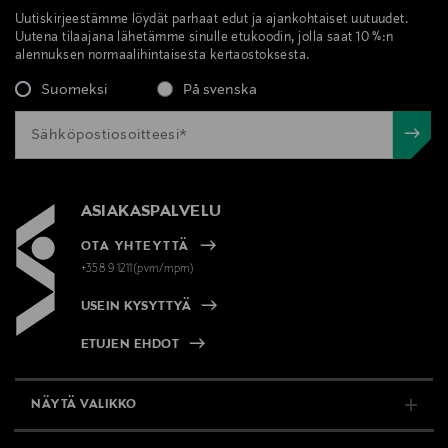
Uutiskirjeestämme löydät parhaat edut ja ajankohtaiset uutuudet.
Uutena tilaajana lähetämme sinulle etukoodin, jolla saat 10 %:n
alennuksen normaalihintaisesta kertaostoksesta.
Suomeksi
På svenska
ASIAKASPALVELU
OTA YHTEYTTÄ
+358 9 1211(pvm/mpm)
USEIN KYSYTTYÄ
ETUJEN EHDOT
NÄYTÄ VALIKKO