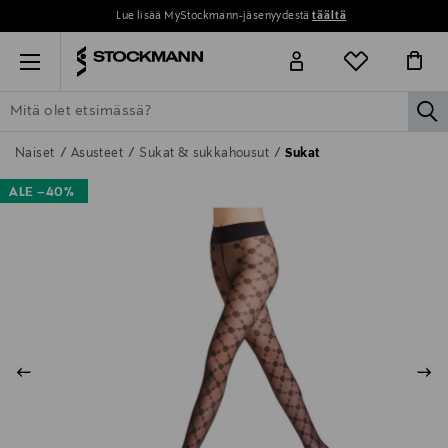
Lue lisää MyStockmann-jäsenyydestä
täältä
Menu
la
ETSI KAIKKI
NAISET
MIEHET
LAPSET
KOTI
KOSMETIIK
Naiset
Asusteet
Sukat & sukkahousut
Sukat
ALE –40%