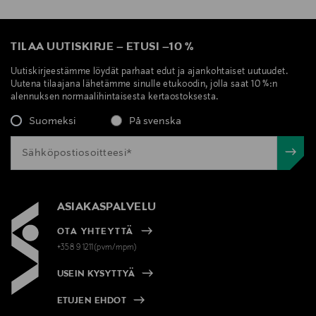
TILAA UUTISKIRJE
–
ETUSI
–
10 %
Uutiskirjeestämme löydät parhaat edut ja ajankohtaiset uutuudet.
Uutena tilaajana lähetämme sinulle etukoodin, jolla saat 10 %:n
alennuksen normaalihintaisesta kertaostoksesta.
Suomeksi
På svenska
ASIAKASPALVELU
OTA YHTEYTTÄ
+358 9 1211(pvm/mpm)
USEIN KYSYTTYÄ
ETUJEN EHDOT