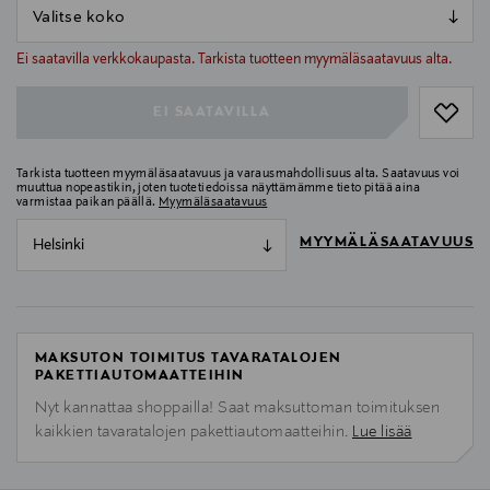
null
null
Ei saatavilla verkkokaupasta. Tarkista tuotteen myymäläsaatavuus alta.
EI SAATAVILLA
Tarkista tuotteen myymäläsaatavuus ja varausmahdollisuus alta. Saatavuus voi
muuttua nopeastikin, joten tuotetiedoissa näyttämämme tieto pitää aina
varmistaa paikan päällä.
Myymäläsaatavuus
MYYMÄLÄSAATAVUUS
Helsinki
MAKSUTON TOIMITUS TAVARATALOJEN
PAKETTIAUTOMAATTEIHIN
Nyt kannattaa shoppailla! Saat maksuttoman toimituksen
kaikkien tavaratalojen pakettiautomaatteihin.
Lue lisää