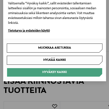
Valitsemalla “Hyväksy kaikki”, sallit evästeiden tallentamisen
Väri
laitteellesi sisällön ja mainosten personointia, sosiaalisen median
ominaisuuksia sekä liikenteen analysointia varten. Voit muuttaa
BLACK (3009)
evästeasetuksiasi milloin tahansa sivun alareunasta löytyvästä
linkistä.
Valmistusmaa
Tietoturva ja evästeiden käyttö
ETUKUPONKITUOTE
ETUKUPONKITUOTE
UUTTA
Multiple
WOLFORD
FALKE
Individual 20 den -sukkahousut
Grace-sukkahousut 8 den
Valmistajan tuotenumero
Original Price
Original Price
38,00 €
42,90 €
MUOKKAA ASETUKSIA
42345
HYLKÄÄ KAIKKI
Valmistaja
HYVÄKSY KAIKKI
Falke KGaA
LISÄÄ KIINNOSTAVIA
Valmistajan osoite
TUOTTEITA
Falke KGaA, Gieseler Straße 7, 57334 Bad Laasphe,
Germany