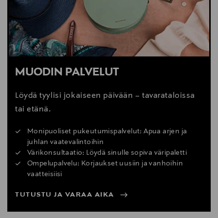
MUODIN PALVELUT
Löydä tyylisi jokaiseen päivään – tavarataloissa
tai etänä.
Monipuoliset pukeutumispalvelut: Apua arjen ja
juhlan vaatevalintoihin
Värikonsultaatio: Löydä sinulle sopiva väripaletti
Ompelupalvelu: Korjaukset uusiin ja vanhoihin
vaatteisiisi
TUTUSTU JA VARAA AIKA