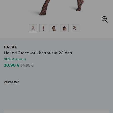
FALKE
Naked Grace -sukkahousut 20 den
40% Alennus
Original Price
Discounted Price
20,90 €
34,90 €
Valitse
Väri