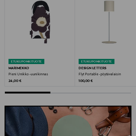
Digitaalinen osoite
customercare@falke.com
Avainsanat
sukkahousut, Falke, kukkakuvioiset sukkahousut,
naisten sukkahousut, korkeavyötäröiset
sukkahousut
ETUKUPONKITUOTE
ETUKUPONKITUOTE
MARIMEKKO
DESIGN LETTERS
Pieni Unikko -uunikinnas
Flyt Portable -pöytävalaisin
Original Price
Original Price
24,00 €
100,00 €