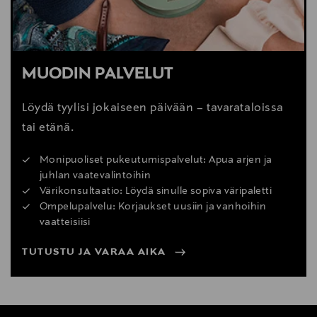
MUODIN PALVELUT
Löydä tyylisi jokaiseen päivään – tavarataloissa
tai etänä.
Monipuoliset pukeutumispalvelut: Apua arjen ja
juhlan vaatevalintoihin
Värikonsultaatio: Löydä sinulle sopiva väripaletti
Ompelupalvelu: Korjaukset uusiin ja vanhoihin
vaatteisiisi
TUTUSTU JA VARAA AIKA