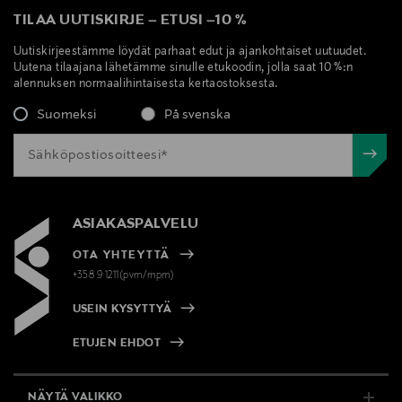
TILAA UUTISKIRJE
–
ETUSI
–
10 %
Uutiskirjeestämme löydät parhaat edut ja ajankohtaiset uutuudet.
Uutena tilaajana lähetämme sinulle etukoodin, jolla saat 10 %:n
alennuksen normaalihintaisesta kertaostoksesta.
Suomeksi
På svenska
ASIAKASPALVELU
OTA YHTEYTTÄ
+358 9 1211(pvm/mpm)
USEIN KYSYTTYÄ
ETUJEN EHDOT
NÄYTÄ VALIKKO