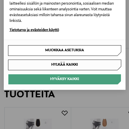
laitteellesi sisällön ja mainosten personointia, sosiaalisen median
Valmistusmaa
ominaisuuksia sekä liikenteen analysointia varten. Voit muuttaa
Serbia
evästeasetuksiasi milloin tahansa sivun alareunasta löytyvästä
linkistä.
ETUKUPONKITUOTE
ETUKUPONKITUOTE
Valmistaja
Tietoturva ja evästeiden käyttö
FALKE
FALKE
Seidenglatt 15 den -sukkahousut
Seidenglatt 15 den -sukkahousut
Falke KGaA
Original Price
Original Price
23,90 €
23,90 €
MUOKKAA ASETUKSIA
Valmistajan osoite
Falke KGaA, Gieseler Straße 7, 57334 Bad Laasphe,
HYLKÄÄ KAIKKI
Germany
HYVÄKSY KAIKKI
LISÄÄ KIINNOSTAVIA
Digitaalinen osoite
TUOTTEITA
customercare@falke.com