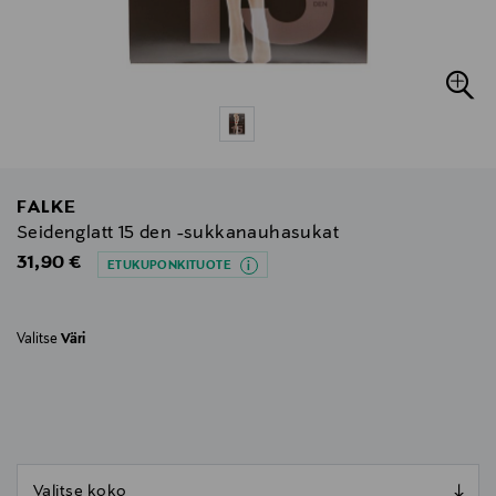
FALKE
Seidenglatt 15 den -sukkanauhasukat
Original Price
31,90 €
ETUKUPONKITUOTE
Valitse
Väri
null