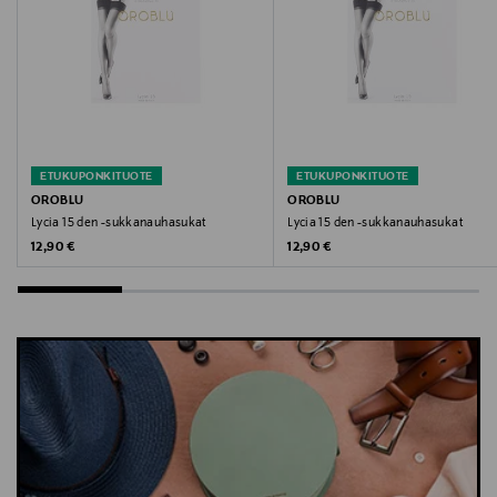
ETUKUPONKITUOTE
ETUKUPONKITUOTE
OROBLU
OROBLU
Lycia 15 den -sukkanauhasukat
Lycia 15 den -sukkanauhasukat
Original Price
Original Price
12,90 €
12,90 €