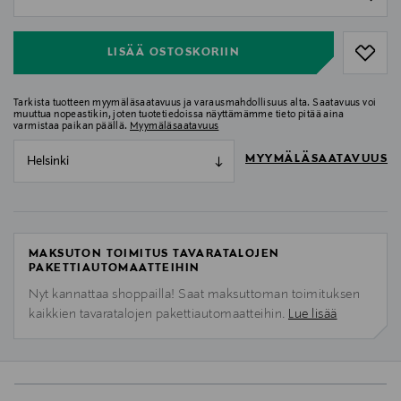
null
LISÄÄ OSTOSKORIIN
Tarkista tuotteen myymäläsaatavuus ja varausmahdollisuus alta. Saatavuus voi
muuttua nopeastikin, joten tuotetiedoissa näyttämämme tieto pitää aina
varmistaa paikan päällä.
Myymäläsaatavuus
MYYMÄLÄSAATAVUUS
Helsinki
MAKSUTON TOIMITUS TAVARATALOJEN
PAKETTIAUTOMAATTEIHIN
Nyt kannattaa shoppailla! Saat maksuttoman toimituksen
kaikkien tavaratalojen pakettiautomaatteihin.
Lue lisää