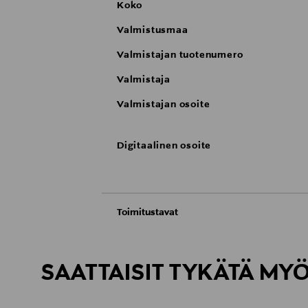
Koko
Valmistusmaa
Valmistajan tuotenumero
Valmistaja
Valmistajan osoite
Digitaalinen osoite
Toimitustavat
Automaatti tai noutopiste
Toimitusaika 2–4 viikkoa
SAATTAISIT TYKÄTÄ MY
Kotiinkuljetus
Toimitusaika 2–4 viikkoa