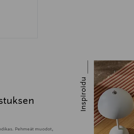
e
Inspiroidu
stuksen
kodikas. Pehmeät muodot,