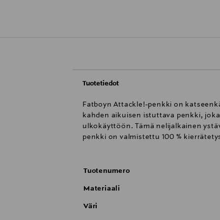
Tuotetiedot
Fatboyn Attackle!-penkki on katseenkään
kahden aikuisen istuttava penkki, joka
ulkokäyttöön. Tämä nelijalkainen ystäv
penkki on valmistettu 100 % kierrätet
Tuotenumero
Materiaali
Väri