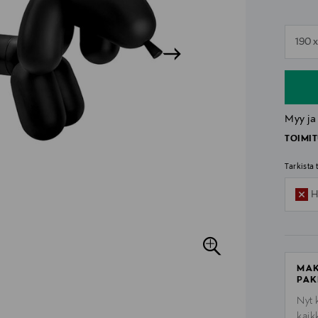
n
190 x
n
Myy ja
TOIMIT
Tarkista
H
MAK
PAK
Nyt 
kaik