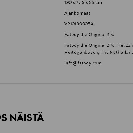
190 x 77.5 x 55 cm
Alankomaat
VP1019000341
Fatboy the Original B.V.
Fatboy the Original B.V., Het Zui
Hertogenbosch, The Netherlan
info@fatboy.com
6,90 €
ÖS NÄISTÄ
6,90 €