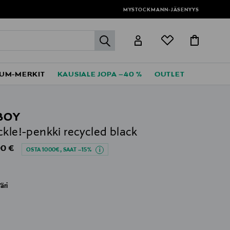
MYSTOCKMANN-JÄSENYYS
label.header.go
UM-MERKIT
KAUSIALE JOPA –40 %
OUTLET
BOY
ckle!-penkki recycled black
al Price
0 €
OSTA 1000€, SAAT –15%
äri