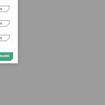
sy
sy
sy
KAIKKI