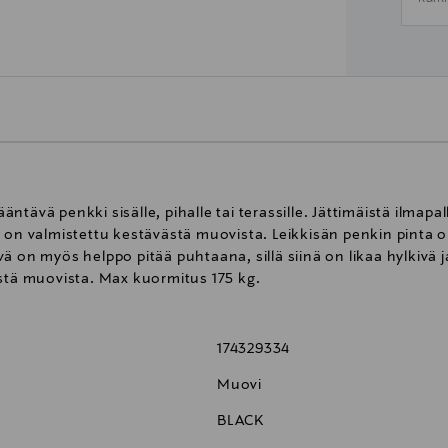
tävä penkki sisälle, pihalle tai terassille. Jättimäistä ilmap
 on valmistettu kestävästä muovista. Leikkisän penkin pinta on
ä on myös helppo pitää puhtaana, sillä siinä on likaa hylkivä 
ystä muovista. Max kuormitus 175 kg.
174329334
Muovi
BLACK