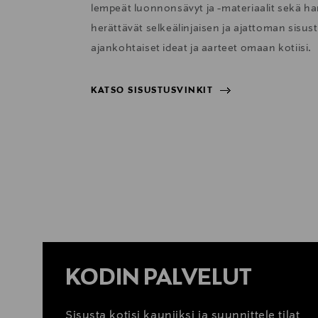
lempeät luonnonsävyt ja -materiaalit sekä har
herättävät selkeälinjaisen ja ajattoman sisu
ajankohtaiset ideat ja aarteet omaan kotiisi.
KATSO SISUSTUSVINKIT
KATSO SISUSTUSVINKIT
KODIN PALVELUT
Sisusta kotisi kauniiksi ja suunnittele tilat