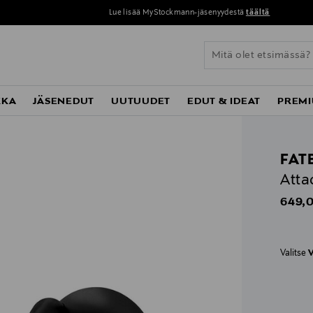
Lue lisää MyStockmann-jäsenyydestä
täältä
KKA
JÄSENEDUT
UUTUUDET
EDUT & IDEAT
PREMI
FAT
Atta
Origin
649,0
Valitse
V