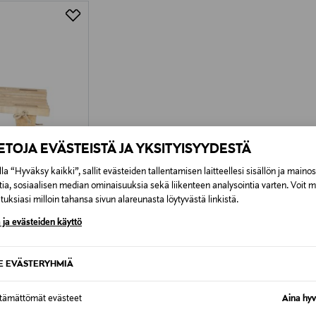
IETOJA EVÄSTEISTÄ JA YKSITYISYYDESTÄ
la “Hyväksy kaikki”, sallit evästeiden tallentamisen laitteellesi sisällön ja maino
tia, sosiaalisen median ominaisuuksia sekä liikenteen analysointia varten. Voit 
uksiasi milloin tahansa sivun alareunasta löytyvästä linkistä.
 ja evästeiden käyttö
SE EVÄSTERYHMIÄ
e
ttämättömät evästeet
Aina hyv