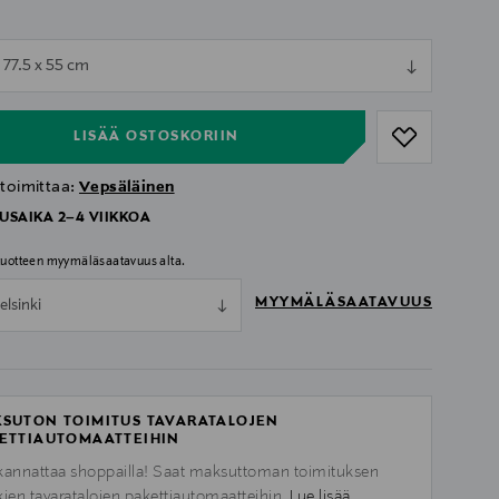
ull
 77.5 x 55 cm
ull
LISÄÄ OSTOSKORIIN
 toimittaa:
Vepsäläinen
USAIKA 2–4 VIIKKOA
 tuotteen myymäläsaatavuus alta.
MYYMÄLÄSAATAVUUS
elsinki
SUTON TOIMITUS TAVARATALOJEN
ETTIAUTOMAATTEIHIN
kannattaa shoppailla! Saat maksuttoman toimituksen
kien tavaratalojen pakettiautomaatteihin.
Lue lisää