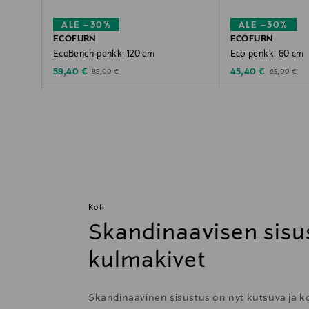
ALE –30%
ALE –30%
ECOFURN
ECOFURN
EcoBench-penkki 120 cm
Eco-penkki 60 cm
Discounted Price
Discounted Price
Original Price
Original Pric
59,40 €
45,40 €
85,00 €
65,00 €
Koti
Skandinaavisen sisu
kulmakivet
Skandinaavinen sisustus on nyt kutsuva ja 