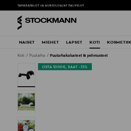
TAVARATALOT JA AUKIOLOAJAT
PALVELUT
NAISET
MIEHET
LAPSET
KOTI
KOSMETII
Koti
Puutarha
Puutarhakalusteet & pehmusteet
OSTA 1000€, SAAT –15%