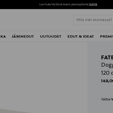
Lue lisää MyStockmann-jäsenyydestä
täältä
KKA
JÄSENEDUT
UUTUUDET
EDUT & IDEAT
PREMI
FAT
Dogg
120 
Origin
149,0
Valitse
V