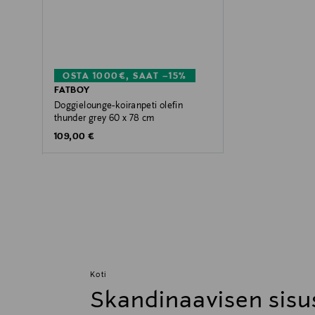
OSTA 1000€, SAAT –15%
FATBOY
Doggielounge-koiranpeti olefin
thunder grey 60 x 78 cm
Original Price
109,00 €
Koti
Skandinaavisen sisu