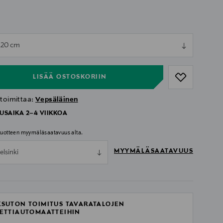
ull
 120 cm
ull
LISÄÄ OSTOSKORIIN
 toimittaa:
Vepsäläinen
USAIKA 2–4 VIIKKOA
 tuotteen myymäläsaatavuus alta.
MYYMÄLÄSAATAVUUS
elsinki
SUTON TOIMITUS TAVARATALOJEN
ETTIAUTOMAATTEIHIN