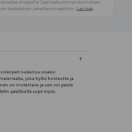
kannattaa shoppailla! Saat maksuttoman toimituksen
kien tavaratalojen pakettiautomaatteihin.
Lue lisää
koiranpeti sulautuu osaksi
ateriaalia, joka hylkii kosteutta ja
inen on irrotettava ja sen voi pestä
fin-päällisellä sopii myös