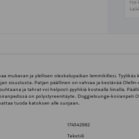
Nyt 
kaik
a mukavan ja ylellisen oleskelupaikan lemmikillesi. Tyylikäs 
an sisustusta. Patjan päällinen on vahvaa ja kestävää Olefin-m
puhtaana ja tahrat voi helposti pyyhkiä kostealla liinalla. Pääll
iranpedissä on polystyreenitäyte. Doggielounge-koiranpeti Ole
nattaa tuoda katoksen alle suojaan.
174342982
Tekstiili