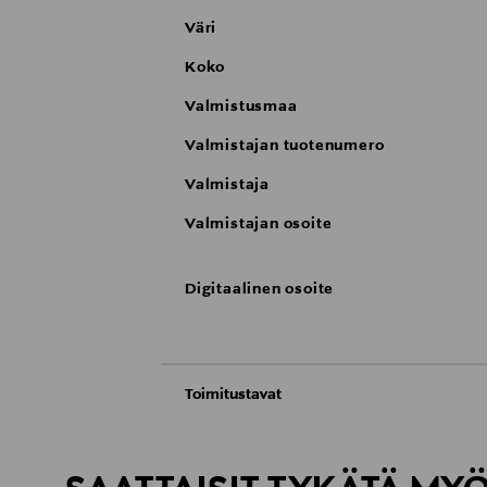
Väri
Koko
Valmistusmaa
Valmistajan tuotenumero
Valmistaja
Valmistajan osoite
Digitaalinen osoite
Toimitustavat
Automaatti tai noutopiste
Toimitusaika 2–4 viikkoa