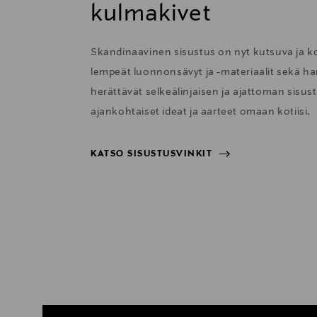
kulmakivet
Skandinaavinen sisustus on nyt kutsuva ja 
lempeät luonnonsävyt ja -materiaalit sekä har
herättävät selkeälinjaisen ja ajattoman sisu
ajankohtaiset ideat ja aarteet omaan kotiisi.
KATSO SISUSTUSVINKIT
KATSO SISUSTUSVINKIT