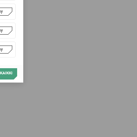
sy
sy
sy
KAIKKI