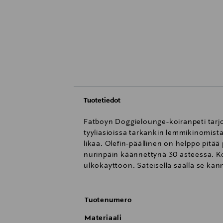
Tuotetiedot
Fatboyn Doggielounge-koiranpeti tarjoa
tyyliasioissa tarkankin lemmikinomistaj
likaa. Olefin-päällinen on helppo pitää 
nurinpäin käännettynä 30 asteessa. Ko
ulkokäyttöön. Sateisella säällä se kan
Tuotenumero
Materiaali