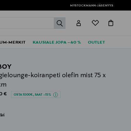
MYSTOCKMANN-JÄSENYYS
label.header.go
UM-MERKIT
KAUSIALE JOPA –40 %
OUTLET
BOY
ielounge-koiranpeti olefin mist 75 x
cm
al Price
0 €
OSTA 1000€, SAAT –15%
äri