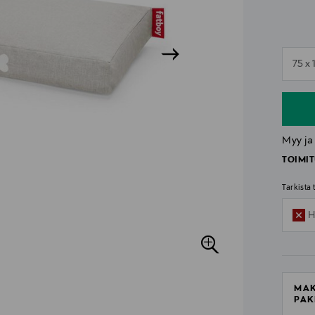
n
75 x
n
Myy ja
TOIMIT
Tarkista
H
MAK
PAK