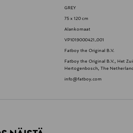
GREY
75 x 120 cm
Alankomaat
VP1019000421_001
Fatboy the Original B.V.
Fatboy the Original B.V., Het Zui
Hertogenbosch, The Netherlan
info@fatboy.com
6,90 €