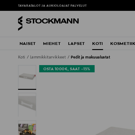
TAVARATALOT JA AUKIOLOAJAT
PALVELUT
NAISET
MIEHET
LAPSET
KOTI
KOSMETII
Koti
Lemmikkitarvikkeet
Pedit ja makuualustat
OSTA 1000€, SAAT –15%