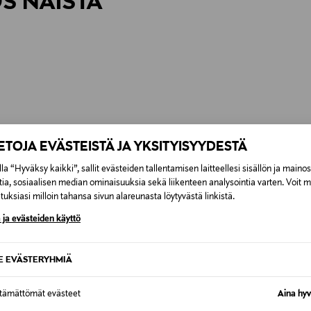
ÖS NÄISTÄ
6,90 €
IETOJA EVÄSTEISTÄ JA YKSITYISYYDESTÄ
la “Hyväksy kaikki”, sallit evästeiden tallentamisen laitteellesi sisällön ja maino
tia, sosiaalisen median ominaisuuksia sekä liikenteen analysointia varten. Voit 
uksiasi milloin tahansa sivun alareunasta löytyvästä linkistä.
 ja evästeiden käyttö
SE EVÄSTERYHMIÄ
ttämättömät evästeet
Aina hyv