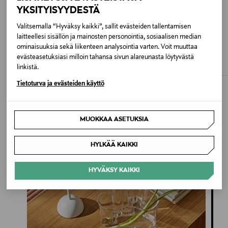
YKSITYISYYDESTÄ
Koko
Valitsemalla “Hyväksy kaikki”, sallit evästeiden tallentamisen
ETUKUPONKITUOTE
270 x 138 x 110 cm
laitteellesi sisällön ja mainosten personointia, sosiaalisen median
KLIPPOTEKET
ALESSI
ominaisuuksia sekä liikenteen analysointia varten. Voit muuttaa
Rock Hard -hiuskiinne 80 ml
Viininjäähdytin
evästeasetuksiasi milloin tahansa sivun alareunasta löytyvästä
Original Price
Original Price
4,90 €
200,00 €
Valmistusmaa
linkistä.
Kiina
Tietoturva ja evästeiden käyttö
Valmistajan tuotenumero
VP1019000754
MUOKKAA ASETUKSIA
Inspiroidu
Valmistaja
HYLKÄÄ KAIKKI
Fatboy the Original B.V.
HYVÄKSY KAIKKI
Valmistajan osoite
Fatboy the Original B.V., Het Zuiderkruis 3, 5215 MV 's-
Hertogenbosch, The Netherlands