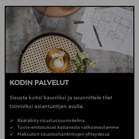
NÄYTÄ VÄHEMMÄN
KATSO SISUSTUSVINKIT
KODIN PALVELUT
Sisusta kotisi kauniiksi ja suunnittele tilat
toimiviksi asiantuntijan avulla.
Räätälöity sisustussuunnitelma
Tuote-ehdotukset kattavasta valikoimastamme
Maksuton sisustushankintojen yhteydessä