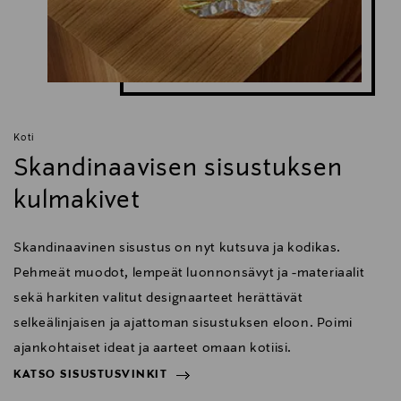
Digitaalinen osoite
info@fatboy.com
Koti
Skandinaavisen sisustuksen
kulmakivet
Skandinaavinen sisustus on nyt kutsuva ja kodikas.
Pehmeät muodot, lempeät luonnonsävyt ja -materiaalit
sekä harkiten valitut designaarteet herättävät
selkeälinjaisen ja ajattoman sisustuksen eloon. Poimi
ajankohtaiset ideat ja aarteet omaan kotiisi.
KATSO SISUSTUSVINKIT