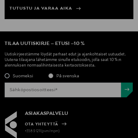
TUTUSTU JA VARAA AIKA
TILAA UUTISKIRJE
–
ETUSI
–
10 %
Uutiskirjeestämme löydät parhaat edut ja ajankohtaiset uutuudet.
Uutena tilaajana lähetämme sinulle etukoodin, jolla saat 10 %:n
alennuksen normaalihintaisesta kertaostoksesta.
Suomeksi
På svenska
ASIAKASPALVELU
OTA YHTEYTTÄ
+358 9 1211(pvm/mpm)