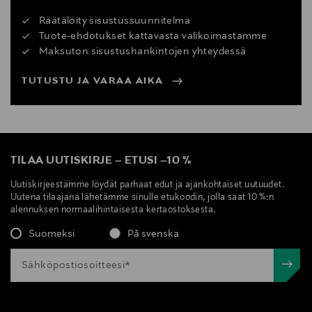
Räätälöity sisustussuunnitelma
Tuote-ehdotukset kattavasta valikoimastamme
Maksuton sisustushankintojen yhteydessä
TUTUSTU JA VARAA AIKA
TILAA UUTISKIRJE
–
ETUSI
–
10 %
Uutiskirjeestämme löydät parhaat edut ja ajankohtaiset uutuudet.
Uutena tilaajana lähetämme sinulle etukoodin, jolla saat 10 %:n
alennuksen normaalihintaisesta kertaostoksesta.
Suomeksi
På svenska