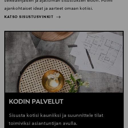
selkeälinjaisen ja ajattoman sisustuksen eloon. Poimi
ajankohtaiset ideat ja aarteet omaan kotiisi.
KATSO SISUSTUSVINKIT
NÄYTÄ VÄHEMMÄN
KATSO SISUSTUSVINKIT
KODIN PALVELUT
Sisusta kotisi kauniiksi ja suunnittele tilat
toimiviksi asiantuntijan avulla.