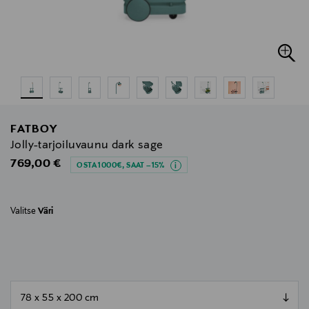
FATBOY
Jolly-tarjoiluvaunu dark sage
Original Price
769,00 €
OSTA 1000€, SAAT –15%
Valitse
Väri
null
null