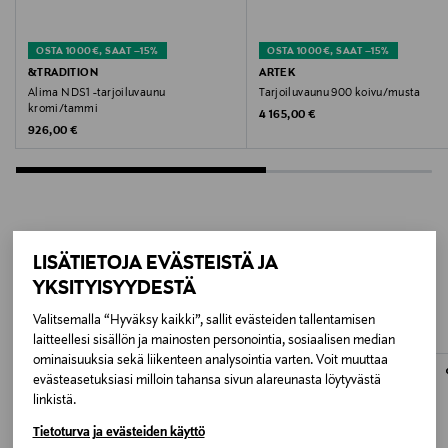
Koko
OSTA 1000€, SAAT –15%
OSTA 1000€, SAAT –15%
78 x 55 x 200 cm
&TRADITION
ARTEK
Alima NDS1 -tarjoiluvaunu
Tarjoiluvaunu 900 koivu/musta
kromi/tammi
Original Price
4 165,00 €
Valmistusmaa
Original Price
926,00 €
Kiina
Valmistajan tuotenumero
VP1019000388_002
LISÄTIETOJA EVÄSTEISTÄ JA
LISÄÄ KIINNOSTAVIA
Valmistaja
YKSITYISYYDESTÄ
TUOTTEITA
Fatboy the Original B.V.
Valitsemalla “Hyväksy kaikki”, sallit evästeiden tallentamisen
laitteellesi sisällön ja mainosten personointia, sosiaalisen median
ominaisuuksia sekä liikenteen analysointia varten. Voit muuttaa
Valmistajan osoite
evästeasetuksiasi milloin tahansa sivun alareunasta löytyvästä
Fatboy the Original B.V., Het Zuiderkruis 3, 5215 MV 's-
linkistä.
Hertogenbosch, The Netherlands
Tietoturva ja evästeiden käyttö