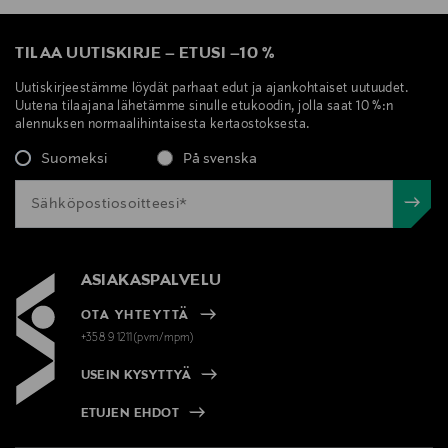
TILAA UUTISKIRJE
–
ETUSI
–
10 %
Uutiskirjeestämme löydät parhaat edut ja ajankohtaiset uutuudet.
Uutena tilaajana lähetämme sinulle etukoodin, jolla saat 10 %:n
alennuksen normaalihintaisesta kertaostoksesta.
Suomeksi
På svenska
ASIAKASPALVELU
OTA YHTEYTTÄ
+358 9 1211(pvm/mpm)
USEIN KYSYTTYÄ
ETUJEN EHDOT