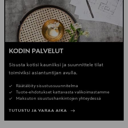
Digitaalinen osoite
info@fatboy.com
KODIN PALVELUT
Sisusta kotisi kauniiksi ja suunnittele tilat
toimiviksi asiantuntijan avulla.
Räätälöity sisustussuunnitelma
Tuote-ehdotukset kattavasta valikoimastamme
Maksuton sisustushankintojen yhteydessä
TUTUSTU JA VARAA AIKA