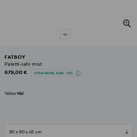
FATBOY
Paletti-rahi mist
Original Price
679,00 €
OSTA 1000€, SAAT –15%
Valitse
Väri
null
null