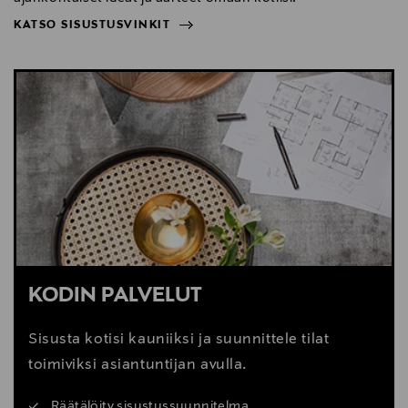
KATSO SISUSTUSVINKIT
NÄYTÄ VÄHEMMÄN
KATSO SISUSTUSVINKIT
KODIN PALVELUT
Sisusta kotisi kauniiksi ja suunnittele tilat
toimiviksi asiantuntijan avulla.
Räätälöity sisustussuunnitelma