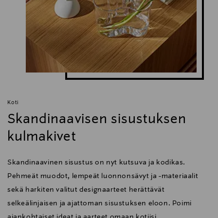
Koti
Skandinaavisen sisustuksen
kulmakivet
Skandinaavinen sisustus on nyt kutsuva ja kodikas.
Pehmeät muodot, lempeät luonnonsävyt ja -materiaalit
sekä harkiten valitut designaarteet herättävät
selkeälinjaisen ja ajattoman sisustuksen eloon. Poimi
ajankohtaiset ideat ja aarteet omaan kotiisi.