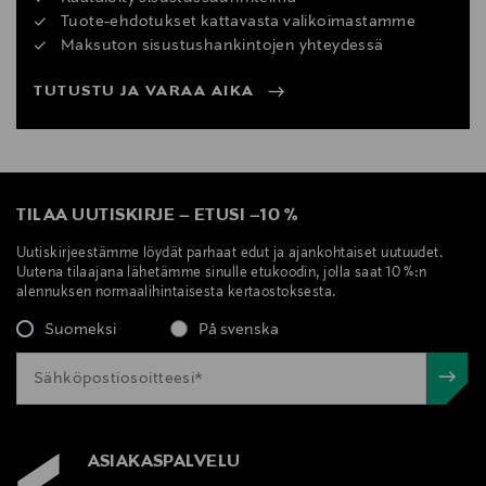
Tuote-ehdotukset kattavasta valikoimastamme
Maksuton sisustushankintojen yhteydessä
TUTUSTU JA VARAA AIKA
TILAA UUTISKIRJE
–
ETUSI
–
10 %
Uutiskirjeestämme löydät parhaat edut ja ajankohtaiset uutuudet.
Uutena tilaajana lähetämme sinulle etukoodin, jolla saat 10 %:n
alennuksen normaalihintaisesta kertaostoksesta.
Suomeksi
På svenska
ASIAKASPALVELU