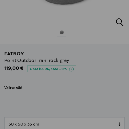
FATBOY
Point Outdoor -rahi rock grey
Original Price
119,00 €
OSTA 1000€, SAAT –15%
Valitse
Väri
null
null