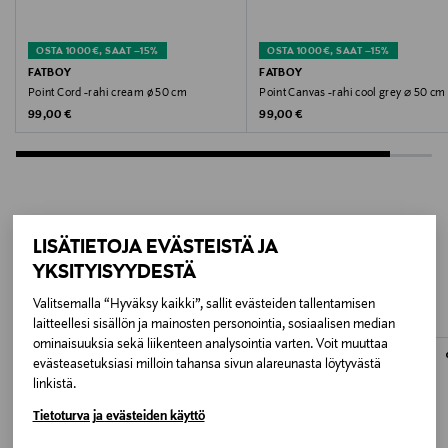
Koko
OSTA 1000€, SAAT –15%
OSTA 1000€, SAAT –15%
50 x 50 x 35 cm
FATBOY
FATBOY
Point Cord -rahi cream ø 50 cm
Point Canvas -rahi cool grey ⌀ 50 cm
Original Price
Original Price
99,00 €
99,00 €
Valmistusmaa
Kiina
Valmistajan tuotenumero
VP1019000282_009
LISÄTIETOJA EVÄSTEISTÄ JA
LISÄÄ KIINNOSTAVIA
YKSITYISYYDESTÄ
TUOTTEITA
Valmistaja
Valitsemalla “Hyväksy kaikki”, sallit evästeiden tallentamisen
Fatboy the Original B.V.
laitteellesi sisällön ja mainosten personointia, sosiaalisen median
ominaisuuksia sekä liikenteen analysointia varten. Voit muuttaa
evästeasetuksiasi milloin tahansa sivun alareunasta löytyvästä
Valmistajan osoite
linkistä.
Fatboy the Original B.V., Het Zuiderkruis 3, 5215 MV 's-
Tietoturva ja evästeiden käyttö
Hertogenbosch, The Netherlands