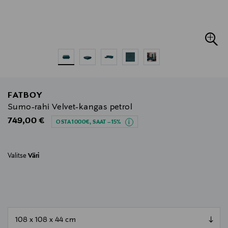
FATBOY
Sumo-rahi Velvet-kangas petrol
Original Price
749,00 €
OSTA 1000€, SAAT –15%
Valitse
Väri
null
null