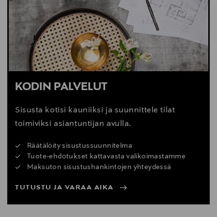
Digitaalinen osoite
info@fatboy.com
KODIN PALVELUT
Sisusta kotisi kauniiksi ja suunnittele tilat
toimiviksi asiantuntijan avulla.
Räätälöity sisustussuunnitelma
Tuote-ehdotukset kattavasta valikoimastamme
Maksuton sisustushankintojen yhteydessä
TUTUSTU JA VARAA AIKA