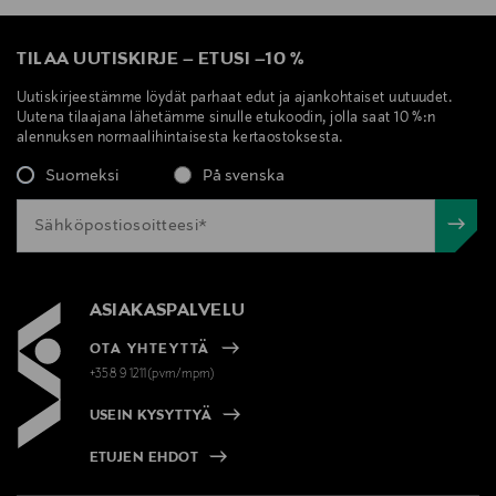
TILAA UUTISKIRJE
–
ETUSI
–
10 %
Uutiskirjeestämme löydät parhaat edut ja ajankohtaiset uutuudet.
Uutena tilaajana lähetämme sinulle etukoodin, jolla saat 10 %:n
alennuksen normaalihintaisesta kertaostoksesta.
Suomeksi
På svenska
ASIAKASPALVELU
OTA YHTEYTTÄ
+358 9 1211(pvm/mpm)
USEIN KYSYTTYÄ
ETUJEN EHDOT