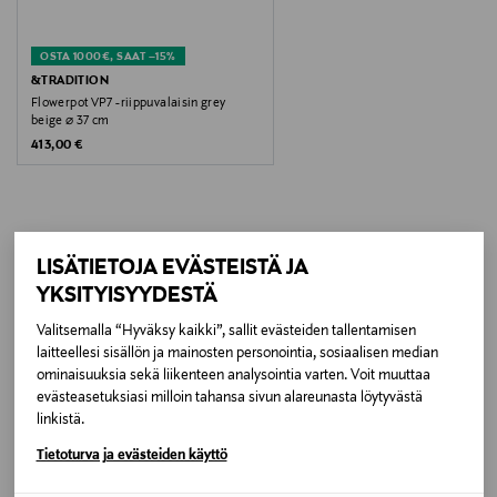
Koko
OSTA 1000€, SAAT –15%
50 cm
&TRADITION
Flowerpot VP7 -riippuvalaisin grey
beige ⌀ 37 cm
Valmistusmaa
Original Price
413,00 €
Kiina
Valmistajan tuotenumero
VP1019000248_003
LISÄTIETOJA EVÄSTEISTÄ JA
LISÄÄ KIINNOSTAVIA
YKSITYISYYDESTÄ
TUOTTEITA
Valmistaja
Valitsemalla “Hyväksy kaikki”, sallit evästeiden tallentamisen
Fatboy the Original B.V.
laitteellesi sisällön ja mainosten personointia, sosiaalisen median
ominaisuuksia sekä liikenteen analysointia varten. Voit muuttaa
evästeasetuksiasi milloin tahansa sivun alareunasta löytyvästä
Valmistajan osoite
linkistä.
Fatboy the Original B.V., Het Zuiderkruis 3, 5215 MV 's-
Tietoturva ja evästeiden käyttö
Hertogenbosch, The Netherlands