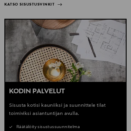
KATSO SISUSTUSVINKIT
NÄYTÄ VÄHEMMÄN
KATSO SISUSTUSVINKIT
KODIN PALVELUT
Sisusta kotisi kauniiksi ja suunnittele tilat
toimiviksi asiantuntijan avulla.
Räätälöity sisustussuunnitelma