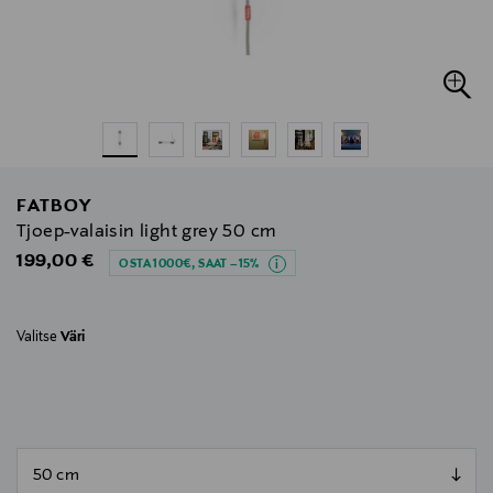
FATBOY
Tjoep-valaisin light grey 50 cm
Original Price
199,00 €
OSTA 1000€, SAAT –15%
Valitse
Väri
null
null