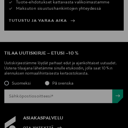
Tuote-ehdotukset kattavasta valikoimastamme
Maksuton sisustushankintojen yhteydessä
TUTUSTU JA VARAA AIKA
TILAA UUTISKIRJE
–
ETUSI
–
10 %
Uutiskirjeestämme löydät parhaat edut ja ajankohtaiset uutuudet.
Uutena tilaajana lähetämme sinulle etukoodin, jolla saat 10 %:n
alennuksen normaalihintaisesta kertaostoksesta.
Suomeksi
På svenska
ASIAKASPALVELU