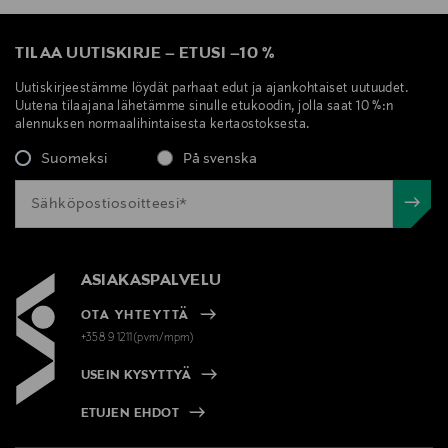
TILAA UUTISKIRJE
–
ETUSI
–
10 %
Uutiskirjeestämme löydät parhaat edut ja ajankohtaiset uutuudet.
Uutena tilaajana lähetämme sinulle etukoodin, jolla saat 10 %:n
alennuksen normaalihintaisesta kertaostoksesta.
Suomeksi
På svenska
ASIAKASPALVELU
OTA YHTEYTTÄ
+358 9 1211(pvm/mpm)
USEIN KYSYTTYÄ
ETUJEN EHDOT