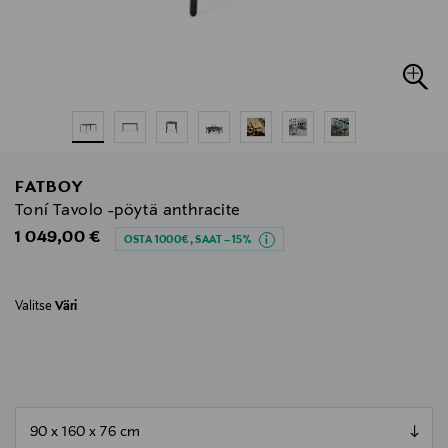
FATBOY
Toní Tavolo -pöytä anthracite
Original Price
1 049,00 €
OSTA 1000€, SAAT –15%
Valitse
Väri
null
null