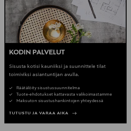
Digitaalinen osoite
info@fatboy.com
KODIN PALVELUT
Sisusta kotisi kauniiksi ja suunnittele tilat
toimiviksi asiantuntijan avulla.
Räätälöity sisustussuunnitelma
Tuote-ehdotukset kattavasta valikoimastamme
Maksuton sisustushankintojen yhteydessä
TUTUSTU JA VARAA AIKA