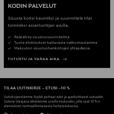
KODIN PALVELUT
Sisusta kotisi kauniiksi ja suunnittele tilat
toimiviksi asiantuntijan avulla.
Räätälöity sisustussuunnitelma
Tuote-ehdotukset kattavasta valikoimastamme
Maksuton sisustushankintojen yhteydessä
TUTUSTU JA VARAA AIKA
TILAA UUTISKIRJE
–
ETUSI
–
10 %
Uutiskirjeestämme löydät parhaat edut ja ajankohtaiset uutuudet.
Uutena tilaajana lähetämme sinulle etukoodin, jolla saat 10 %:n
alennuksen normaalihintaisesta kertaostoksesta.