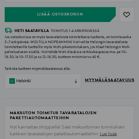
LISÄÄ OSTOSKORIIN
HETI SAATAVILLA
TOIMITUS 1-4 ARKIPÄIVÄSSÄ
Jos ostoskorissa on myös tavarataloista toimitettavia tuotteita, on toimitusaika
3–7 arkipäivää. WOLTILLA NOPEAMMIN! Voit valita Helsingin tavaratalosta
toimitettaville tuotteille myös Wolt-pikatoimituksen, jos tilaat Helsingin Wolt-
palvelualueen sisällä. Voit tehdä Wolt-tilauksia verkkokaupassa ma–pe 10–
18.30, la 10–17.30 ja su 12–16.30, tuotteen minimiarvo 40 €.
Tarkista tuotteen myymäläsaatavuus alta.
MYYMÄLÄSAATAVUUS
Helsinki
MAKSUTON TOIMITUS TAVARATALOJEN
PAKETTIAUTOMAATTEIHIN
Nyt kannattaa shoppailla! Saat maksuttoman toimituksen
kaikkien tavaratalojen pakettiautomaatteihin.
Lue lisää