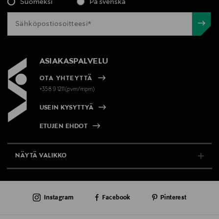
Suomeksi
På svenska
ASIAKASPALVELU
OTA YHTEYTTÄ
+358 9 1211(pvm/mpm)
USEIN KYSYTTYÄ
ETUJEN EHDOT
NÄYTÄ VALIKKO
TUKI & INFO
Instagram
Facebook
Pinterest
AJANKOHTAISTA