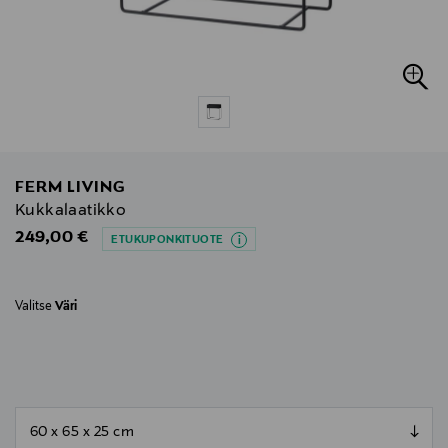
FERM LIVING
Kukkalaatikko
Original Price
249,00 €
ETUKUPONKITUOTE
Valitse
Väri
null
null