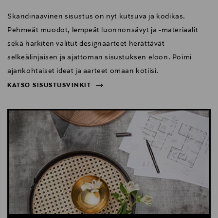
Skandinaavinen sisustus on nyt kutsuva ja kodikas.
Pehmeät muodot, lempeät luonnonsävyt ja -materiaalit
sekä harkiten valitut designaarteet herättävät
selkeälinjaisen ja ajattoman sisustuksen eloon. Poimi
ajankohtaiset ideat ja aarteet omaan kotiisi.
KATSO SISUSTUSVINKIT
NÄYTÄ VÄHEMMÄN
KATSO SISUSTUSVINKIT