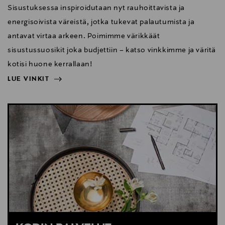
Sisustuksessa inspiroidutaan nyt rauhoittavista ja
energisoivista väreistä, jotka tukevat palautumista ja
antavat virtaa arkeen. Poimimme värikkäät
sisustussuosikit joka budjettiin – katso vinkkimme ja väritä
kotisi huone kerrallaan!
LUE VINKIT
NÄYTÄ VÄHEMMÄN
LUE VINKIT