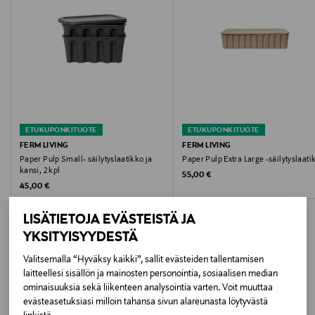
Hoito-ohjeet
Pyyhitään puhtaaksi kostealla liinalla.
Kokotiedot
15 x 42 x 65 cm
ETUKUPONKITUOTE
ETUKUPONKITUOTE
Väri
FERM LIVING
FERM LIVING
Paper Pulp Small- säilytyslaatikko ja
Paper Pulp Extra Large -säilytyslaati
CHARCOAL
kansi, 2 kpl
Original Price
55,00 €
Original Price
45,00 €
Koko
LISÄTIETOJA EVÄSTEISTÄ JA
H: 15 x W: 42 x D: 65 cm CM
YKSITYISYYDESTÄ
Valmistusmaa
Valitsemalla “Hyväksy kaikki”, sallit evästeiden tallentamisen
laitteellesi sisällön ja mainosten personointia, sosiaalisen median
LISÄÄ KIINNOSTAVIA
Kiina
ominaisuuksia sekä liikenteen analysointia varten. Voit muuttaa
evästeasetuksiasi milloin tahansa sivun alareunasta löytyvästä
TUOTTEITA
Valmistajan tuotenumero