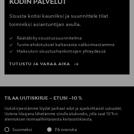
KODIN PALVELUT
Sisusta kotisi kauniiksi ja suunnittele tilat
toimiviksi asiantuntijan avulla.
Räätälöity sisustussuunnitelma
Tuote-ehdotukset kattavasta valikoimastamme
Maksuton sisustushankintojen yhteydessä
TUTUSTU JA VARAA AIKA
TILAA UUTISKIRJE
–
ETUSI
–
10 %
Uutiskirjeestämme löydät parhaat edut ja ajankohtaiset uutuudet.
Uutena tilaajana lähetämme sinulle etukoodin, jolla saat 10 %:n
alennuksen normaalihintaisesta kertaostoksesta.
Suomeksi
På svenska