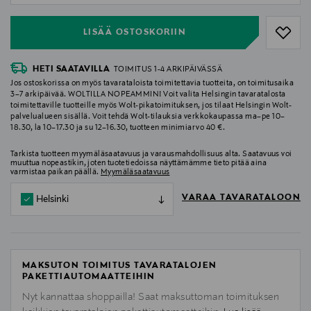
LISÄÄ OSTOSKORIIN
HETI SAATAVILLA
TOIMITUS 1-4 ARKIPÄIVÄSSÄ
Jos ostoskorissa on myös tavarataloista toimitettavia tuotteita, on toimitusaika
3–7 arkipäivää. WOLTILLA NOPEAMMIN! Voit valita Helsingin tavaratalosta
toimitettaville tuotteille myös Wolt-pikatoimituksen, jos tilaat Helsingin Wolt-
palvelualueen sisällä. Voit tehdä Wolt-tilauksia verkkokaupassa ma–pe 10–
18.30, la 10–17.30 ja su 12–16.30, tuotteen minimiarvo 40 €.
Tarkista tuotteen myymäläsaatavuus ja varausmahdollisuus alta. Saatavuus voi
muuttua nopeastikin, joten tuotetiedoissa näyttämämme tieto pitää aina
varmistaa paikan päällä.
Myymäläsaatavuus
VARAA TAVARATALOON
Helsinki
MAKSUTON TOIMITUS TAVARATALOJEN
PAKETTIAUTOMAATTEIHIN
Nyt kannattaa shoppailla! Saat maksuttoman toimituksen