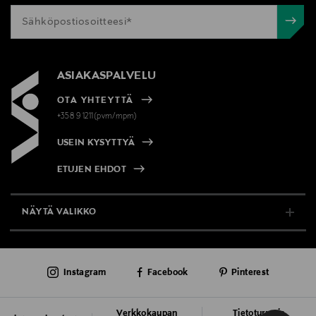
ASIAKASPALVELU
OTA YHTEYTTÄ
+358 9 1211(pvm/mpm)
USEIN KYSYTTYÄ
ETUJEN EHDOT
NÄYTÄ VALIKKO
TUKI & INFO
Instagram
Facebook
Pinterest
AJANKOHTAISTA
PALVELUT
Verkkokaupan
Tietoturva ja