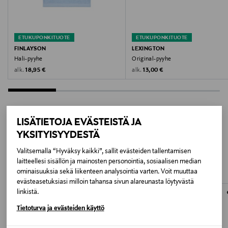
Finlayson Oy
Valmistajan osoite
ETUKUPONKITUOTE
ETUKUPONKITUOTE
PO Box 49, 00511 Helsinki, Finland
FINLAYSON
LEXINGTON
Hali-pyyhe
Original-pyyhe
Digitaalinen osoite
Original Price
Original Price
alk.
alk.
18,95 €
13,00 €
asiakaspalvelu@finlayson.fi
Avainsanat
LISÄTIETOJA EVÄSTEISTÄ JA
Finlayson, pyyhe, pyyhkeet, kylpyhuonetekstiilit
YKSITYISYYDESTÄ
LISÄÄ KIINNOSTAVIA
Valitsemalla “Hyväksy kaikki”, sallit evästeiden tallentamisen
TUOTTEITA
laitteellesi sisällön ja mainosten personointia, sosiaalisen median
ominaisuuksia sekä liikenteen analysointia varten. Voit muuttaa
evästeasetuksiasi milloin tahansa sivun alareunasta löytyvästä
linkistä.
Tietoturva ja evästeiden käyttö