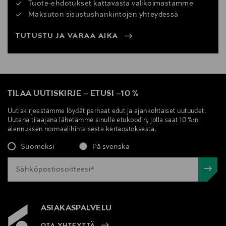
Tuote-ehdotukset kattavasta valikoimastamme
Maksuton sisustushankintojen yhteydessä
TUTUSTU JA VARAA AIKA
TILAA UUTISKIRJE
–
ETUSI
–
10 %
Uutiskirjeestämme löydät parhaat edut ja ajankohtaiset uutuudet.
Uutena tilaajana lähetämme sinulle etukoodin, jolla saat 10 %:n
alennuksen normaalihintaisesta kertaostoksesta.
Suomeksi
På svenska
ASIAKASPALVELU
OTA YHTEYTTÄ