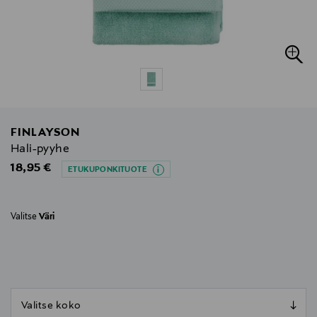
FINLAYSON
Hali-pyyhe
Original Price
18,95 €
ETUKUPONKITUOTE
Valitse
Väri
null
null