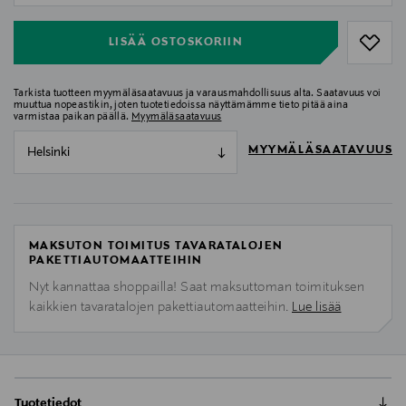
LISÄÄ OSTOSKORIIN
Tarkista tuotteen myymäläsaatavuus ja varausmahdollisuus alta. Saatavuus voi
muuttua nopeastikin, joten tuotetiedoissa näyttämämme tieto pitää aina
varmistaa paikan päällä.
Myymäläsaatavuus
MYYMÄLÄSAATAVUUS
Helsinki
MAKSUTON TOIMITUS TAVARATALOJEN
PAKETTIAUTOMAATTEIHIN
Nyt kannattaa shoppailla! Saat maksuttoman toimituksen
kaikkien tavaratalojen pakettiautomaatteihin.
Lue lisää
Tuotetiedot