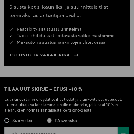
Sisusta kotisi kauniiksi ja suunnittele tilat
toimiviksi asiantuntijan avulla.
Räätälöity sisustussuunnitelma
Tuote-ehdotukset kattavasta valikoimastamme
Maksuton sisustushankintojen yhteydessä
TUTUSTU JA VARAA AIKA
TILAA UUTISKIRJE
–
ETUSI
–
10 %
Uutiskirjeestämme löydät parhaat edut ja ajankohtaiset uutuudet.
Uutena tilaajana lähetämme sinulle etukoodin, jolla saat 10 %:n
alennuksen normaalihintaisesta kertaostoksesta.
Suomeksi
På svenska