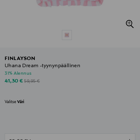
FINLAYSON
Uhana Dream -tyynynpäällinen
31% Alennus
Original Price
Discounted Price
41,30 €
59,95 €
Valitse
Väri
null