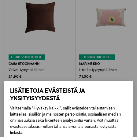
Hoito-ohjeet
Päällinen pestävä tuotteen hoito-ohjeiden mukaisesti.
Väri
LIGHT RED
ETUKUPONKITUOTE
ETUKUPONKITUOTE
Koko
CASA STOCKMANN
MARIMEKKO
Velvet-tyynynpäällinen
Unikko-tyynynpäällinen
50x50 CM
Original Price
Original Price
24,90 €
71,00 €
Valmistusmaa
LISÄTIETOJA EVÄSTEISTÄ JA
Turkki
YKSITYISYYDESTÄ
Valitsemalla “Hyväksy kaikki”, sallit evästeiden tallentamisen
Valmistajan tuotenumero
laitteellesi sisällön ja mainosten personointia, sosiaalisen median
LISÄÄ KIINNOSTAVIA
ominaisuuksia sekä liikenteen analysointia varten. Voit muuttaa
81830-5517-01-04​
evästeasetuksiasi milloin tahansa sivun alareunasta löytyvästä
TUOTTEITA
linkistä.