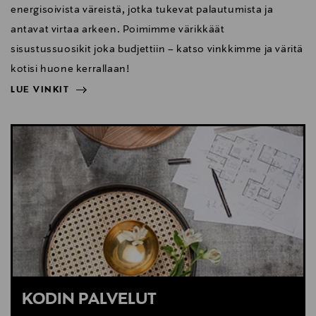
energisoivista väreistä, jotka tukevat palautumista ja
antavat virtaa arkeen. Poimimme värikkäät
sisustussuosikit joka budjettiin – katso vinkkimme ja väritä
kotisi huone kerrallaan!
LUE VINKIT
NÄYTÄ VÄHEMMÄN
LUE VINKIT
KODIN PALVELUT