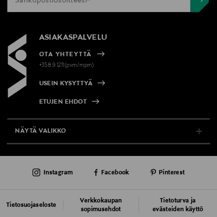
ASIAKASPALVELU
OTA YHTEYTTÄ
+358 9 1211(pvm/mpm)
USEIN KYSYTTYÄ
ETUJEN EHDOT
NÄYTÄ VALIKKO
TUKI & INFO
Instagram
Facebook
Pinterest
AJANKOHTAISTA
PALVELUT
Verkkokaupan
Tietoturva ja
Tietosuojaseloste
sopimusehdot
evästeiden käyttö