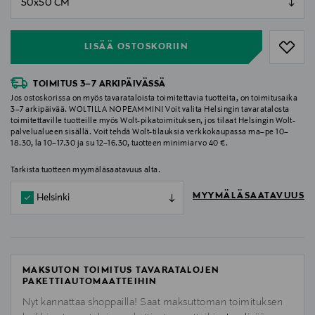
null
LISÄÄ OSTOSKORIIN
TOIMITUS 3–7 ARKIPÄIVÄSSÄ
Jos ostoskorissa on myös tavarataloista toimitettavia tuotteita, on toimitusaika
3–7 arkipäivää. WOLTILLA NOPEAMMIN! Voit valita Helsingin tavaratalosta
toimitettaville tuotteille myös Wolt-pikatoimituksen, jos tilaat Helsingin Wolt-
palvelualueen sisällä. Voit tehdä Wolt-tilauksia verkkokaupassa ma–pe 10–
18.30, la 10–17.30 ja su 12–16.30, tuotteen minimiarvo 40 €.
Tarkista tuotteen myymäläsaatavuus alta.
MYYMÄLÄSAATAVUUS
Helsinki
MAKSUTON TOIMITUS TAVARATALOJEN
PAKETTIAUTOMAATTEIHIN
Nyt kannattaa shoppailla! Saat maksuttoman toimituksen