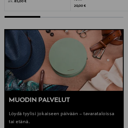
Original Price
alk.
85,00 €
Original Price
20,00 €
MUODIN PALVELUT
Löydä tyylisi jokaiseen päivään – tavarataloissa
tai etänä.