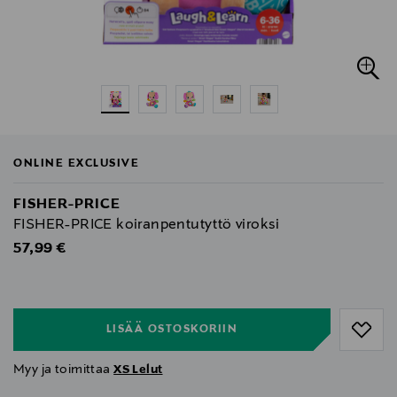
ONLINE EXCLUSIVE
FISHER-PRICE
FISHER-PRICE koiranpentutyttö viroksi
Original Price
57,99 €
null
null
LISÄÄ OSTOSKORIIN
Myy ja toimittaa
XS Lelut