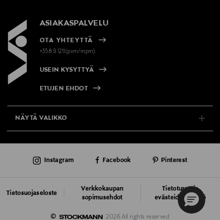
ASIAKASPALVELU
OTA YHTEYTTÄ
+358 9 1211(pvm/mpm)
USEIN KYSYTTYÄ
ETUJEN EHDOT
NÄYTÄ VALIKKO
TUKI & INFO
Instagram
Facebook
Pinterest
AJANKOHTAISTA
PALVELUT
Verkkokaupan
Tietoturva ja
Tietosuojaseloste
sopimusehdot
evästeiden käyttö
VASTUULLISUUS
©
2026 All rights reserved