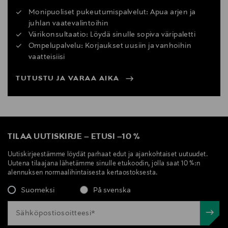
Monipuoliset pukeutumispalvelut: Apua arjen ja
juhlan vaatevalintoihin
Värikonsultaatio: Löydä sinulle sopiva väripaletti
Ompelupalvelu: Korjaukset uusiin ja vanhoihin
vaatteisiisi
TUTUSTU JA VARAA AIKA
TILAA UUTISKIRJE
–
ETUSI
–
10 %
Uutiskirjeestämme löydät parhaat edut ja ajankohtaiset uutuudet.
Uutena tilaajana lähetämme sinulle etukoodin, jolla saat 10 %:n
alennuksen normaalihintaisesta kertaostoksesta.
Suomeksi
På svenska