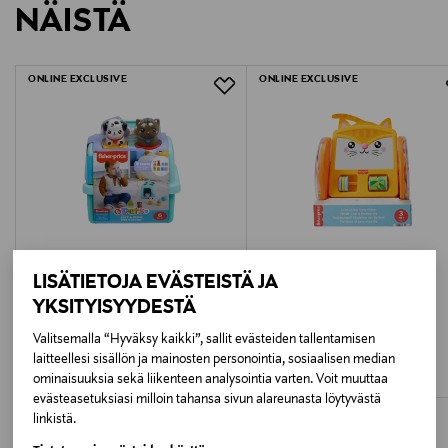
erityisen!
NÄISTÄ
1553543
LUE TARKEMMAT PALAUTUSOHJEET
Ikäsuositus
ONLINE EXCLUSIVE
ONLINE EXCLUSIVE
6M+
Avainsanat
fisher-price koiranpentutyttö, pehmolelu lapsille,
opettava lelu, musikaalinen lelu, suomenkielinen lelu,
interaktiivinen vauvalelu, lelu vauvoille
LISÄTIETOJA EVÄSTEISTÄ JA
YKSITYISYYDESTÄ
FISHER-PRICE
FISHER-PRICE
Valitsemalla “Hyväksy kaikki”, sallit evästeiden tallentamisen
FISHER-PRICE Animal Brick -
FISHER-PRICE -Kissapeili
matkalaukku
laitteellesi sisällön ja mainosten personointia, sosiaalisen median
Original Price
49,99 €
ominaisuuksia sekä liikenteen analysointia varten. Voit muuttaa
Original Price
37,99 €
evästeasetuksiasi milloin tahansa sivun alareunasta löytyvästä
linkistä.