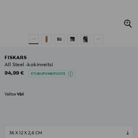
FISKARS
All Steel -kokinveitsi
Original Price
94,99 €
ETUKUPONKITUOTE
Valitse
Väri
null
null