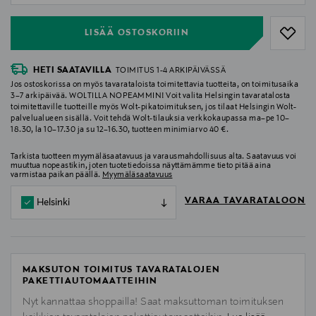
LISÄÄ OSTOSKORIIN
HETI SAATAVILLA
TOIMITUS 1-4 ARKIPÄIVÄSSÄ
Jos ostoskorissa on myös tavarataloista toimitettavia tuotteita, on toimitusaika
3–7 arkipäivää. WOLTILLA NOPEAMMIN! Voit valita Helsingin tavaratalosta
toimitettaville tuotteille myös Wolt-pikatoimituksen, jos tilaat Helsingin Wolt-
palvelualueen sisällä. Voit tehdä Wolt-tilauksia verkkokaupassa ma–pe 10–
18.30, la 10–17.30 ja su 12–16.30, tuotteen minimiarvo 40 €.
Tarkista tuotteen myymäläsaatavuus ja varausmahdollisuus alta. Saatavuus voi
muuttua nopeastikin, joten tuotetiedoissa näyttämämme tieto pitää aina
varmistaa paikan päällä.
Myymäläsaatavuus
VARAA TAVARATALOON
Helsinki
MAKSUTON TOIMITUS TAVARATALOJEN
PAKETTIAUTOMAATTEIHIN
Nyt kannattaa shoppailla! Saat maksuttoman toimituksen