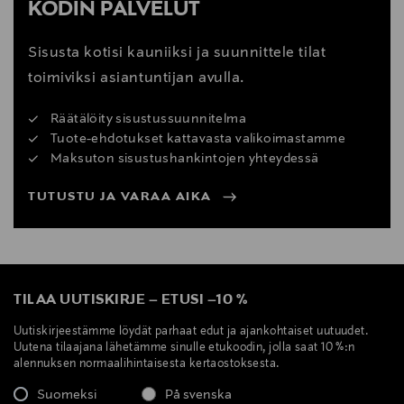
KODIN PALVELUT
Sisusta kotisi kauniiksi ja suunnittele tilat
toimiviksi asiantuntijan avulla.
Räätälöity sisustussuunnitelma
Tuote-ehdotukset kattavasta valikoimastamme
Maksuton sisustushankintojen yhteydessä
TUTUSTU JA VARAA AIKA
TILAA UUTISKIRJE
–
ETUSI
–
10 %
Uutiskirjeestämme löydät parhaat edut ja ajankohtaiset uutuudet.
Uutena tilaajana lähetämme sinulle etukoodin, jolla saat 10 %:n
alennuksen normaalihintaisesta kertaostoksesta.
Suomeksi
På svenska