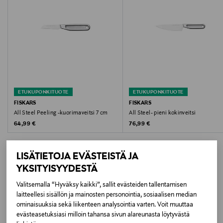
Väri
GREY
Koko
36 X 12 X 2,6 CM
ETUKUPONKITUOTE
ETUKUPONKITUOTE
Valmistusmaa
FISKARS
FISKARS
All Steel Peeling -kuorimaveitsi 7 cm
All Steel- pieni kokinveitsi
Kiina
Original Price
Original Price
64,99 €
76,99 €
Valmistajan tuotenumero
LISÄTIETOJA EVÄSTEISTÄ JA
1062885
YKSITYISYYDESTÄ
Valmistaja
Valitsemalla “Hyväksy kaikki”, sallit evästeiden tallentamisen
LISÄÄ KIINNOSTAVIA
laitteellesi sisällön ja mainosten personointia, sosiaalisen median
Fiskars Oyj
ominaisuuksia sekä liikenteen analysointia varten. Voit muuttaa
TUOTTEITA
evästeasetuksiasi milloin tahansa sivun alareunasta löytyvästä
Valmistajan osoite