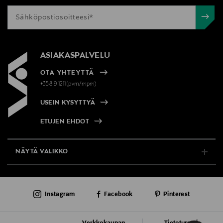
ASIAKASPALVELU
OTA YHTEYTTÄ
+358 9 1211(pvm/mpm)
USEIN KYSYTTYÄ
ETUJEN EHDOT
NÄYTÄ VALIKKO
TUKI & INFO
Instagram
Facebook
Pinterest
AJANKOHTAISTA
PALVELUT