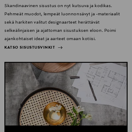
Skandinaavinen sisustus on nyt kutsuva ja kodikas.
Pehmeät muodot, lempeät luonnonsävyt ja -materiaalit
sekä harkiten valitut designaarteet herättävät
selkeälinjaisen ja ajattoman sisustuksen eloon. Poimi
ajankohtaiset ideat ja aarteet omaan kotiisi.
KATSO SISUSTUSVINKIT
NÄYTÄ VÄHEMMÄN
KATSO SISUSTUSVINKIT