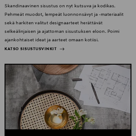
Skandinaavinen sisustus on nyt kutsuva ja kodikas.
Pehmeät muodot, lempeät luonnonsävyt ja -materiaalit
sekä harkiten valitut designaarteet herättävät
selkeälinjaisen ja ajattoman sisustuksen eloon. Poimi
ajankohtaiset ideat ja aarteet omaan kotiisi.
KATSO SISUSTUSVINKIT
NÄYTÄ VÄHEMMÄN
KATSO SISUSTUSVINKIT