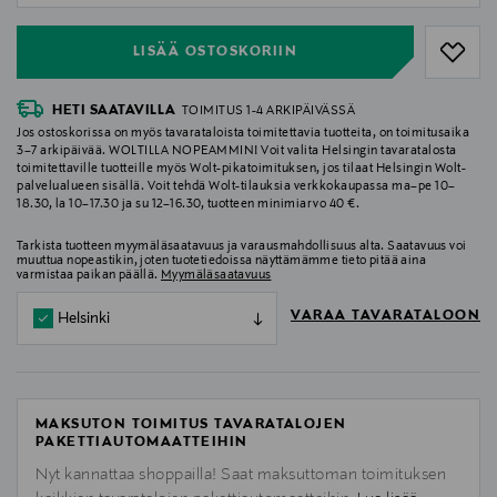
LISÄÄ OSTOSKORIIN
HETI SAATAVILLA
TOIMITUS 1-4 ARKIPÄIVÄSSÄ
Jos ostoskorissa on myös tavarataloista toimitettavia tuotteita, on toimitusaika
3–7 arkipäivää. WOLTILLA NOPEAMMIN! Voit valita Helsingin tavaratalosta
toimitettaville tuotteille myös Wolt-pikatoimituksen, jos tilaat Helsingin Wolt-
palvelualueen sisällä. Voit tehdä Wolt-tilauksia verkkokaupassa ma–pe 10–
18.30, la 10–17.30 ja su 12–16.30, tuotteen minimiarvo 40 €.
Tarkista tuotteen myymäläsaatavuus ja varausmahdollisuus alta. Saatavuus voi
muuttua nopeastikin, joten tuotetiedoissa näyttämämme tieto pitää aina
varmistaa paikan päällä.
Myymäläsaatavuus
VARAA TAVARATALOON
Helsinki
MAKSUTON TOIMITUS TAVARATALOJEN
PAKETTIAUTOMAATTEIHIN
Nyt kannattaa shoppailla! Saat maksuttoman toimituksen