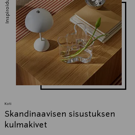
Inspiroidu
Avainsanat
Fiskars, paistinkasari, paitokasari, kasari, keittiö,
ruoanlaitto, paistinpannu,
Koti
Skandinaavisen sisustuksen
kulmakivet