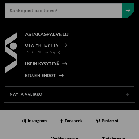
ASIAKASPALVELU
OTA YHTEYTTÄ
+358 9 1211(pvm/mpm)
USEIN KYSYTTYÄ
ETUJEN EHDOT
NÄYTÄ VALIKKO
TUKI & INFO
Instagram
Facebook
Pinterest
AJANKOHTAISTA
PALVELUT