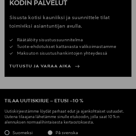
KODIN PALVELUT
Sisusta kotisi kauniiksi ja suunnittele tilat
toimiviksi asiantuntijan avulla.
Räätälöity sisustussuunnitelma
Tuote-ehdotukset kattavasta valikoimastamme
Maksuton sisustushankintojen yhteydessä
TUTUSTU JA VARAA AIKA
TILAA UUTISKIRJE
–
ETUSI
–
10 %
Uutiskirjeestämme löydät parhaat edut ja ajankohtaiset uutuudet.
Uutena tilaajana lähetämme sinulle etukoodin, jolla saat 10 %:n
alennuksen normaalihintaisesta kertaostoksesta.
Suomeksi
På svenska