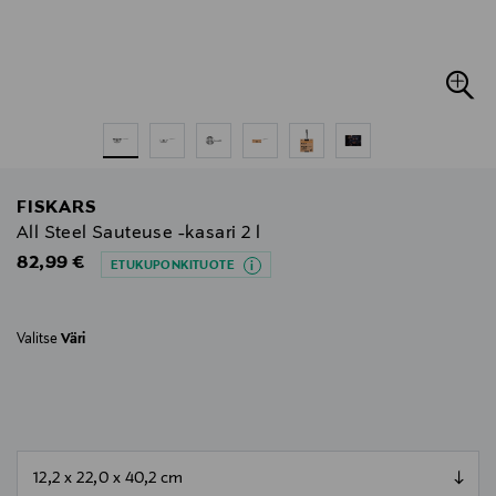
FISKARS
All Steel Sauteuse -kasari 2 l
Original Price
82,99 €
ETUKUPONKITUOTE
Valitse
Väri
null
null