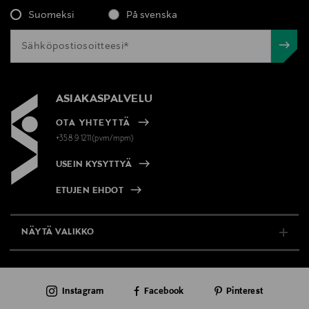
Suomeksi
På svenska
ASIAKASPALVELU
OTA YHTEYTTÄ
+358 9 1211(pvm/mpm)
USEIN KYSYTTYÄ
ETUJEN EHDOT
NÄYTÄ VALIKKO
TUKI & INFO
Instagram
Facebook
Pinterest
AJANKOHTAISTA