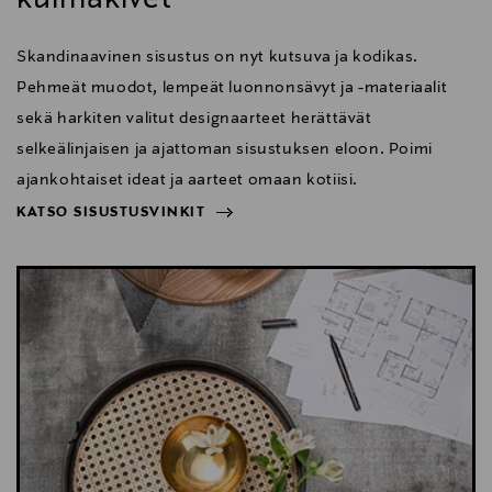
Skandinaavinen sisustus on nyt kutsuva ja kodikas.
Pehmeät muodot, lempeät luonnonsävyt ja -materiaalit
sekä harkiten valitut designaarteet herättävät
selkeälinjaisen ja ajattoman sisustuksen eloon. Poimi
ajankohtaiset ideat ja aarteet omaan kotiisi.
KATSO SISUSTUSVINKIT
NÄYTÄ VÄHEMMÄN
KATSO SISUSTUSVINKIT