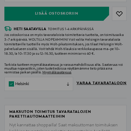
LISÄÄ OSTOSKORIIN
HETI SAATAVILLA
TOIMITUS 1-4 ARKIPÄIVÄSSÄ
Jos ostoskorissa on myös tavarataloista toimitettavia tuotteita, on toimitusaika
3–7 arkipäivää. WOLTILLA NOPEAMMIN! Voit valita Helsingin tavaratalosta
toimitettaville tuotteille myös Wolt-pikatoimituksen, jos tilaat Helsingin Wolt-
palvelualueen sisällä. Voit tehdä Wolt-tilauksia verkkokaupassa ma–pe 10–
18.30, la 10–17.30 ja su 12–16.30, tuotteen minimiarvo 40 €.
Tarkista tuotteen myymäläsaatavuus ja varausmahdollisuus alta. Saatavuus voi
muuttua nopeastikin, joten tuotetiedoissa näyttämämme tieto pitää aina
varmistaa paikan päällä.
Myymäläsaatavuus
VARAA TAVARATALOON
Helsinki
MAKSUTON TOIMITUS TAVARATALOJEN
PAKETTIAUTOMAATTEIHIN
Nyt kannattaa shoppailla! Saat maksuttoman toimituksen