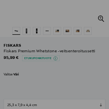
FISKARS
Fiskars Premium Whetstone -veitsenteroitussetti
Original Price
95,99 €
ETUKUPONKITUOTE
Valitse
Väri
null
null