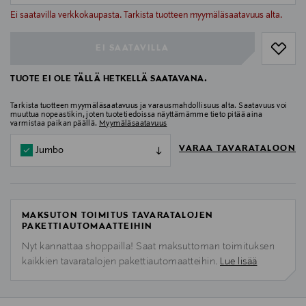
null
Ei saatavilla verkkokaupasta. Tarkista tuotteen myymäläsaatavuus alta.
EI SAATAVILLA
TUOTE EI OLE TÄLLÄ HETKELLÄ SAATAVANA.
Tarkista tuotteen myymäläsaatavuus ja varausmahdollisuus alta. Saatavuus voi
muuttua nopeastikin, joten tuotetiedoissa näyttämämme tieto pitää aina
varmistaa paikan päällä.
Myymäläsaatavuus
VARAA TAVARATALOON
Jumbo
MAKSUTON TOIMITUS TAVARATALOJEN
PAKETTIAUTOMAATTEIHIN
Nyt kannattaa shoppailla! Saat maksuttoman toimituksen
kaikkien tavaratalojen pakettiautomaatteihin.
Lue lisää