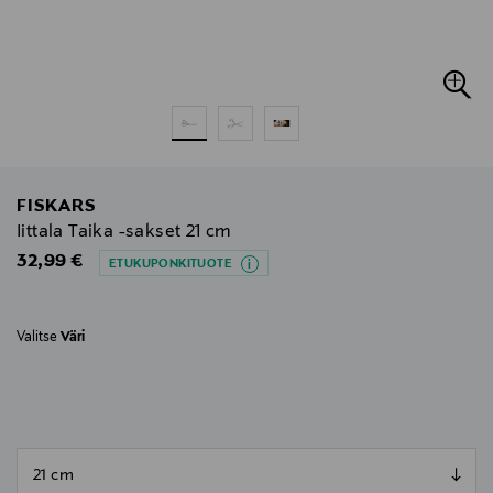
FISKARS
Iittala Taika -sakset 21 cm
Original Price
32,99 €
ETUKUPONKITUOTE
Valitse
Väri
null