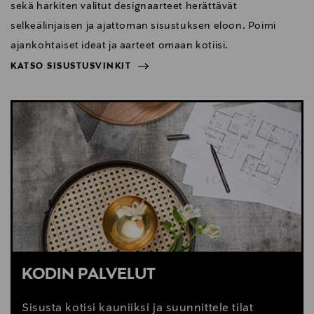
sekä harkiten valitut designaarteet herättävät
selkeälinjaisen ja ajattoman sisustuksen eloon. Poimi
ajankohtaiset ideat ja aarteet omaan kotiisi.
KATSO SISUSTUSVINKIT
NÄYTÄ VÄHEMMÄN
KATSO SISUSTUSVINKIT
KODIN PALVELUT
Sisusta kotisi kauniiksi ja suunnittele tilat