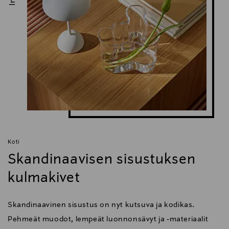
Digitaalinen osoite
consumercare.finland@fiskars.com
Avainsanat
Fiskars, Fiskars x Iittala, sakset, koti, Yleissakset,
iittala, taika, Haapaniemi
Koti
Skandinaavisen sisustuksen
kulmakivet
Skandinaavinen sisustus on nyt kutsuva ja kodikas.
Pehmeät muodot, lempeät luonnonsävyt ja -materiaalit