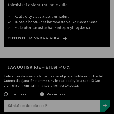
toimiviksi asiantuntijan avulla.
Räätälöity sisustussuunnitelma
Tuote-ehdotukset kattavasta valikoimastamme
Maksuton sisustushankintojen yhteydessä
TUTUSTU JA VARAA AIKA
TILAA UUTISKIRJE
–
ETUSI
–
10 %
Uutiskirjeestämme löydät parhaat edut ja ajankohtaiset uutuudet.
Uutena tilaajana lähetämme sinulle etukoodin, jolla saat 10 %:n
alennuksen normaalihintaisesta kertaostoksesta.
Suomeksi
På svenska