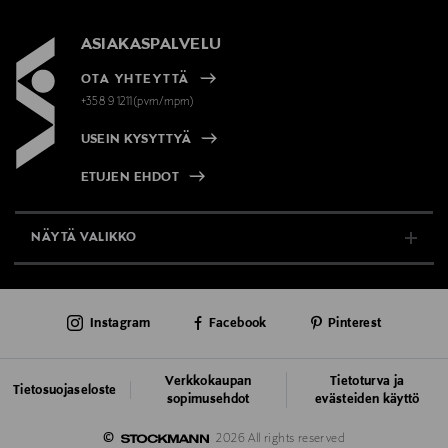
ASIAKASPALVELU
OTA YHTEYTTÄ
+358 9 1211(pvm/mpm)
USEIN KYSYTTYÄ
ETUJEN EHDOT
NÄYTÄ VALIKKO
TUKI & INFO
Instagram
Facebook
Pinterest
AJANKOHTAISTA
PALVELUT
Verkkokaupan
Tietoturva ja
Tietosuojaseloste
sopimusehdot
evästeiden käyttö
VASTUULLISUUS
©
2026 All rights reserved