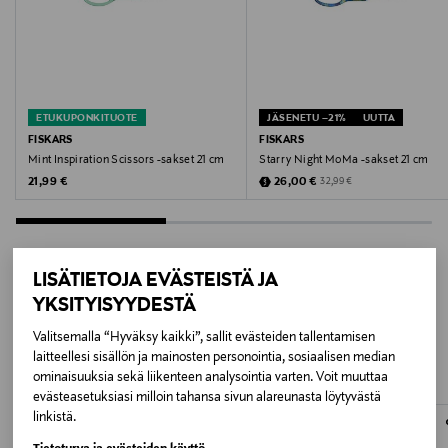
Materiaali
Terästä ja muovia
Hoito-ohjeet
ETUKUPONKITUOTE
JÄSENETU –21%
UUTTA
Konepesun kestävä
FISKARS
FISKARS
Mint Inspiration Scissors -sakset 21 cm
Starry Night MoMa -sakset 21 cm
Kokotiedot
Original Price
Discounted Price
Original Price
21,99 €
26,00 €
32,99 €
Leveys 8,2 cm. Pituus 2,4 cm. Korkeus 21 cm.
Paino
LISÄTIETOJA EVÄSTEISTÄ JA
0.09 kg
YKSITYISYYDESTÄ
LISÄÄ KIINNOSTAVIA
Valitsemalla “Hyväksy kaikki”, sallit evästeiden tallentamisen
Kuviosuunnittelija
TUOTTEITA
laitteellesi sisällön ja mainosten personointia, sosiaalisen median
ominaisuuksia sekä liikenteen analysointia varten. Voit muuttaa
Klaus Haapaniemi
evästeasetuksiasi milloin tahansa sivun alareunasta löytyvästä
linkistä.
Väri