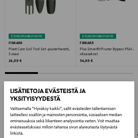
Puhdista terät jokaisen käyttökerran jälkeen. Säilytä
suojuksessa. Tarkista terien terävyys säännöllisesti.
Väri
BLACK/ORANGE
ETUKUPONKITUOTE
ETUKUPONKITUOTE
FISKARS
FISKARS
Koko
Plant Care Soil Tool Set -puutarhasetti,
Plus Smartfit Pruner Bypass P541 -
3 osaa
oksasakset
One size
Original Price
Original Price
24,99 €
34,99 €
Valmistusmaa
Kiina
LISÄTIETOJA EVÄSTEISTÄ JA
YKSITYISYYDESTÄ
Valmistajan tuotenumero
LISÄÄ KIINNOSTAVIA
Valitsemalla “Hyväksy kaikki”, sallit evästeiden tallentamisen
1063328
TUOTTEITA
laitteellesi sisällön ja mainosten personointia, sosiaalisen median
ominaisuuksia sekä liikenteen analysointia varten. Voit muuttaa
Valmistaja
evästeasetuksiasi milloin tahansa sivun alareunasta löytyvästä
linkistä.
ONLINE EXCLUSIVE
Fiskars Oyj