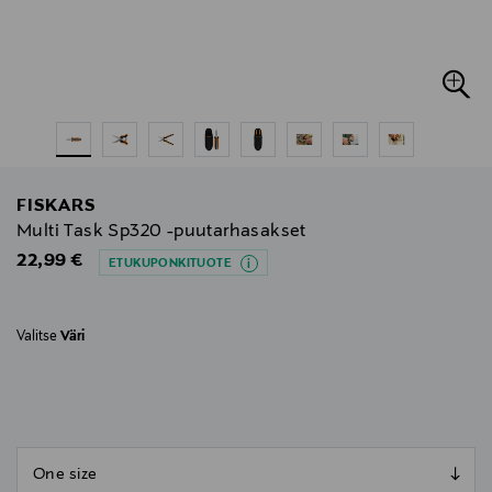
FISKARS
Multi Task Sp320 -puutarhasakset
Original Price
22,99 €
ETUKUPONKITUOTE
Valitse
Väri
null