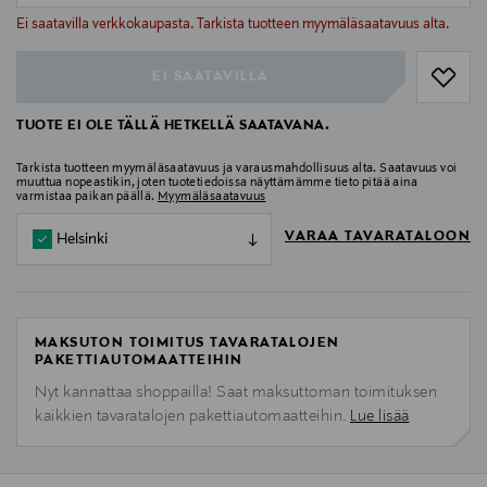
null
Ei saatavilla verkkokaupasta. Tarkista tuotteen myymäläsaatavuus alta.
EI SAATAVILLA
TUOTE EI OLE TÄLLÄ HETKELLÄ SAATAVANA.
Tarkista tuotteen myymäläsaatavuus ja varausmahdollisuus alta. Saatavuus voi
muuttua nopeastikin, joten tuotetiedoissa näyttämämme tieto pitää aina
varmistaa paikan päällä.
Myymäläsaatavuus
VARAA TAVARATALOON
Helsinki
MAKSUTON TOIMITUS TAVARATALOJEN
PAKETTIAUTOMAATTEIHIN
Nyt kannattaa shoppailla! Saat maksuttoman toimituksen
kaikkien tavaratalojen pakettiautomaatteihin.
Lue lisää