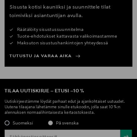
Sisusta kotisi kauniiksi ja suunnittele tilat
toimiviksi asiantuntijan avulla.
Räätälöity sisustussuunnitelma
Tuote-ehdotukset kattavasta valikoimastamme
Maksuton sisustushankintojen yhteydessä
TUTUSTU JA VARAA AIKA
TILAA UUTISKIRJE
–
ETUSI
–
10 %
Uutiskirjeestämme löydät parhaat edut ja ajankohtaiset uutuudet.
Uutena tilaajana lähetämme sinulle etukoodin, jolla saat 10 %:n
alennuksen normaalihintaisesta kertaostoksesta.
Suomeksi
På svenska