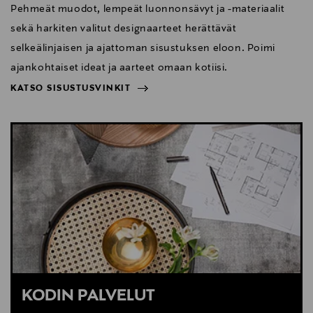
Pehmeät muodot, lempeät luonnonsävyt ja -materiaalit
sekä harkiten valitut designaarteet herättävät
selkeälinjaisen ja ajattoman sisustuksen eloon. Poimi
ajankohtaiset ideat ja aarteet omaan kotiisi.
KATSO SISUSTUSVINKIT
NÄYTÄ VÄHEMMÄN
KATSO SISUSTUSVINKIT
KODIN PALVELUT