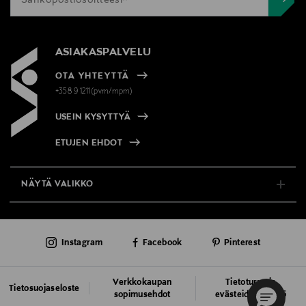
ASIAKASPALVELU
OTA YHTEYTTÄ
+358 9 1211(pvm/mpm)
USEIN KYSYTTYÄ
ETUJEN EHDOT
NÄYTÄ VALIKKO
TUKI & INFO
Instagram
Facebook
Pinterest
AJANKOHTAISTA
PALVELUT
Verkkokaupan
Tietoturva ja
Tietosuojaseloste
sopimusehdot
evästeiden käyttö