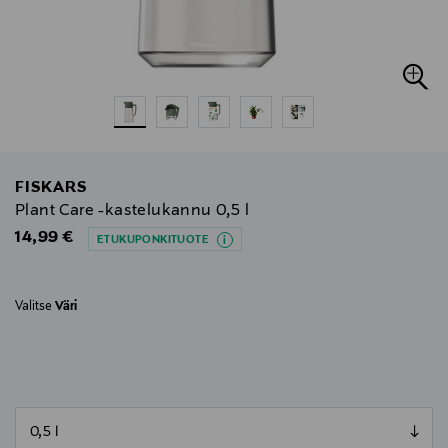
FISKARS
Plant Care -kastelukannu 0,5 l
Original Price
14,99 €
ETUKUPONKITUOTE
Valitse
Väri
null
null