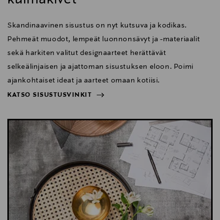
Skandinaavinen sisustus on nyt kutsuva ja kodikas.
Pehmeät muodot, lempeät luonnonsävyt ja -materiaalit
sekä harkiten valitut designaarteet herättävät
selkeälinjaisen ja ajattoman sisustuksen eloon. Poimi
ajankohtaiset ideat ja aarteet omaan kotiisi.
KATSO SISUSTUSVINKIT
NÄYTÄ VÄHEMMÄN
KATSO SISUSTUSVINKIT