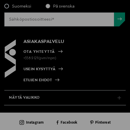
Suomeksi
På svenska
ASIAKASPALVELU
OTA YHTEYTTÄ
+358 9 1211(pvm/mpm)
USEIN KYSYTTYÄ
ETUJEN EHDOT
NÄYTÄ VALIKKO
TUKI & INFO
Instagram
Facebook
Pinterest
AJANKOHTAISTA