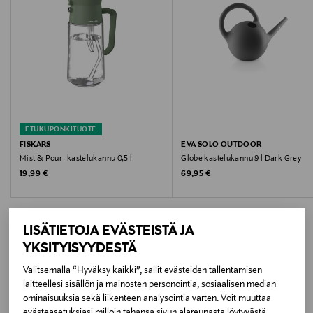
Hoito-ohjeet
Käsipesu suositeltavaa
Väri
CLEAR (GREEN)
ETUKUPONKITUOTE
Koko
FISKARS
EVA SOLO OUTDOOR
Mist & Pour -kastelukannu 0,5 l
Globe kastelukannu 9 l Dark Grey
0,5 l
Original Price
Original Price
19,99 €
69,95 €
Valmistusmaa
Kiina
LISÄTIETOJA EVÄSTEISTÄ JA
YKSITYISYYDESTÄ
Valmistajan tuotenumero
Valitsemalla “Hyväksy kaikki”, sallit evästeiden tallentamisen
LISÄÄ KIINNOSTAVIA
1080775
laitteellesi sisällön ja mainosten personointia, sosiaalisen median
ominaisuuksia sekä liikenteen analysointia varten. Voit muuttaa
TUOTTEITA
Valmistaja
evästeasetuksiasi milloin tahansa sivun alareunasta löytyvästä