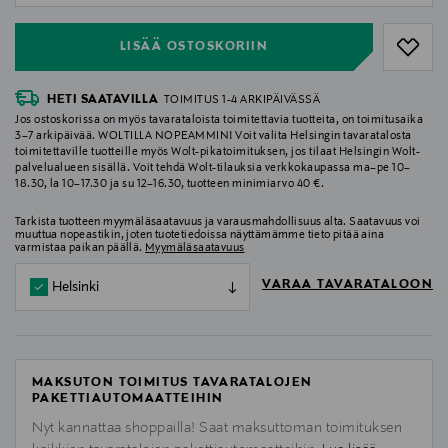
LISÄÄ OSTOSKORIIN
HETI SAATAVILLA
TOIMITUS 1-4 ARKIPÄIVÄSSÄ
Jos ostoskorissa on myös tavarataloista toimitettavia tuotteita, on toimitusaika
3–7 arkipäivää. WOLTILLA NOPEAMMIN! Voit valita Helsingin tavaratalosta
toimitettaville tuotteille myös Wolt-pikatoimituksen, jos tilaat Helsingin Wolt-
palvelualueen sisällä. Voit tehdä Wolt-tilauksia verkkokaupassa ma–pe 10–
18.30, la 10–17.30 ja su 12–16.30, tuotteen minimiarvo 40 €.
Tarkista tuotteen myymäläsaatavuus ja varausmahdollisuus alta. Saatavuus voi
muuttua nopeastikin, joten tuotetiedoissa näyttämämme tieto pitää aina
varmistaa paikan päällä.
Myymäläsaatavuus
VARAA TAVARATALOON
Helsinki
MAKSUTON TOIMITUS TAVARATALOJEN
PAKETTIAUTOMAATTEIHIN
Nyt kannattaa shoppailla! Saat maksuttoman toimituksen