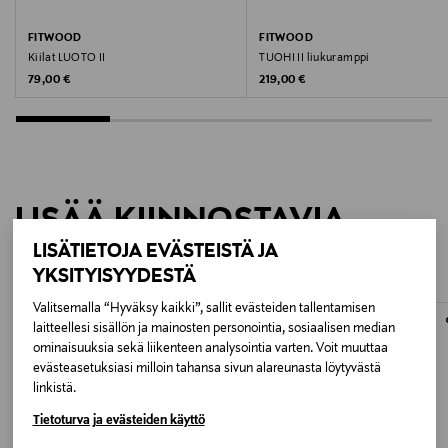
tuotetta että lattiaa
Koko
FITWOOD
FITWOOD
Kiilat LUOTO II
TUOHI II liukuramppi
60 x 100 x 54cm
Original Price
Original Price
79,00 €
219,00 €
Avainsanat
kiipeilykaari, kiikku, tavarasäilö, lelusäilö, lasten
pöytä, leikkiminen, lelu, puulelu, lasten lelu,
kiipeileminen, keinuminen, keinu, kiikkuminen,
LISÄÄ KIINNOSTAVIA
climbing arch, pikkler, pikler, kiipeilykolmio
TUOTTEITA
LISÄTIETOJA EVÄSTEISTÄ JA
YKSITYISYYDESTÄ
Valitsemalla “Hyväksy kaikki”, sallit evästeiden tallentamisen
ONLINE EXCLUSIVE
ONLINE EXCLUSIVE
laitteellesi sisällön ja mainosten personointia, sosiaalisen median
ominaisuuksia sekä liikenteen analysointia varten. Voit muuttaa
evästeasetuksiasi milloin tahansa sivun alareunasta löytyvästä
linkistä.
Tietoturva ja evästeiden käyttö