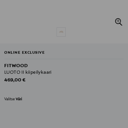
ONLINE EXCLUSIVE
FITWOOD
LUOTO II kiipeilykaari
Original Price
469,00 €
Valitse
Väri