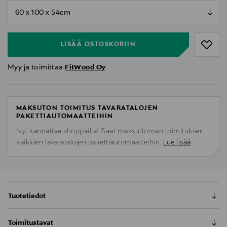
null
null
LISÄÄ OSTOSKORIIN
Myy ja toimittaa
FitWood Oy
MAKSUTON TOIMITUS TAVARATALOJEN
PAKETTIAUTOMAATTEIHIN
Nyt kannattaa shoppailla! Saat maksuttoman toimituksen
kaikkien tavaratalojen pakettiautomaatteihin.
Lue lisää
Tuotetiedot
LUOTO II on uusi versio jo suursuosion
Toimitustavat
saavuttaneesta monikäyttöisestä