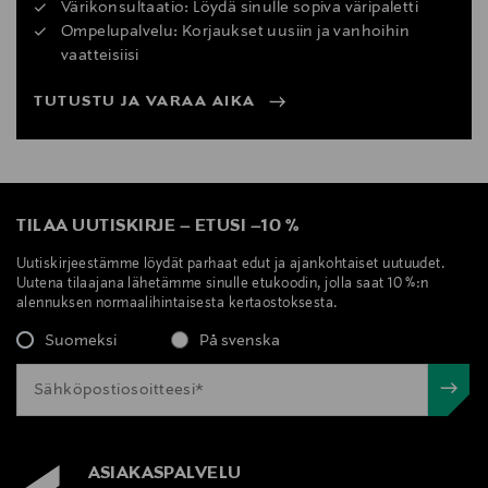
Värikonsultaatio: Löydä sinulle sopiva väripaletti
Ompelupalvelu: Korjaukset uusiin ja vanhoihin
vaatteisiisi
TUTUSTU JA VARAA AIKA
TILAA UUTISKIRJE
–
ETUSI
–
10 %
Uutiskirjeestämme löydät parhaat edut ja ajankohtaiset uutuudet.
Uutena tilaajana lähetämme sinulle etukoodin, jolla saat 10 %:n
alennuksen normaalihintaisesta kertaostoksesta.
Suomeksi
På svenska
ASIAKASPALVELU