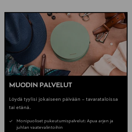
NÄYTÄ VÄHEMMÄN
LUE VINKIT
MUODIN PALVELUT
Löydä tyylisi jokaiseen päivään – tavarataloissa
tai etänä.
Monipuoliset pukeutumispalvelut: Apua arjen ja
juhlan vaatevalintoihin