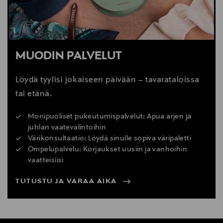
MUODIN PALVELUT
Löydä tyylisi jokaiseen päivään – tavarataloissa
tai etänä.
Monipuoliset pukeutumispalvelut: Apua arjen ja
juhlan vaatevalintoihin
Värikonsultaatio: Löydä sinulle sopiva väripaletti
Ompelupalvelu: Korjaukset uusiin ja vanhoihin
vaatteisiisi
TUTUSTU JA VARAA AIKA