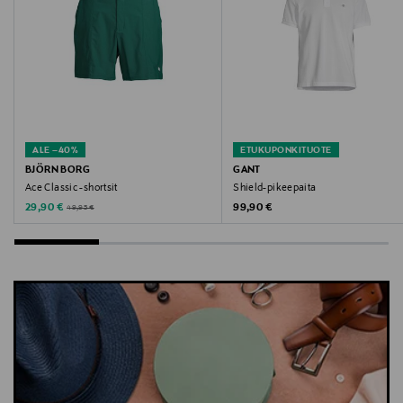
Avainsanat
shortsit, Fjällräven shortsit, kesäshortsit, rennot
shortsit, ulkoilushortsit, vaellusshortsit
ALE –40%
ETUKUPONKITUOTE
BJÖRN BORG
GANT
Ace Classic -shortsit
Shield-pikeepaita
Discounted Price
Original Price
Original Price
29,90 €
99,90 €
49,95 €