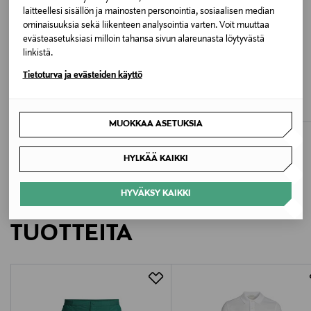
laitteellesi sisällön ja mainosten personointia, sosiaalisen median
Valmistusmaa
ominaisuuksia sekä liikenteen analysointia varten. Voit muuttaa
evästeasetuksiasi milloin tahansa sivun alareunasta löytyvästä
Vietnam
linkistä.
ALE –41%
ALE –40%
Tietoturva ja evästeiden käyttö
Valmistajan tuotenumero
LACOSTE
SUNSPEL
Polos Homme -pikeepaita
Polo-pikeepaita
F12200227
Discounted Price
Discounted Price
Original Price
Original Price
65,40 €
83,40 €
110,00 €
140,00 €
MUOKKAA ASETUKSIA
Valmistaja
Fenix Outdoor E-Com AB
HYLKÄÄ KAIKKI
Valmistajan osoite
HYVÄKSY KAIKKI
LISÄÄ KIINNOSTAVIA
Fenix Outdoor E-Com AB, Brogatan 141, 894 35
TUOTTEITA
Själevad, Sweden
Digitaalinen osoite
customerservice@fjallraven.com