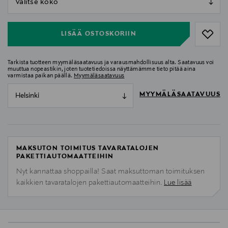
null
LISÄÄ OSTOSKORIIN
Tarkista tuotteen myymäläsaatavuus ja varausmahdollisuus alta. Saatavuus voi
muuttua nopeastikin, joten tuotetiedoissa näyttämämme tieto pitää aina
varmistaa paikan päällä.
Myymäläsaatavuus
MYYMÄLÄSAATAVUUS
Helsinki
MAKSUTON TOIMITUS TAVARATALOJEN
PAKETTIAUTOMAATTEIHIN
Nyt kannattaa shoppailla! Saat maksuttoman toimituksen
kaikkien tavaratalojen pakettiautomaatteihin.
Lue lisää