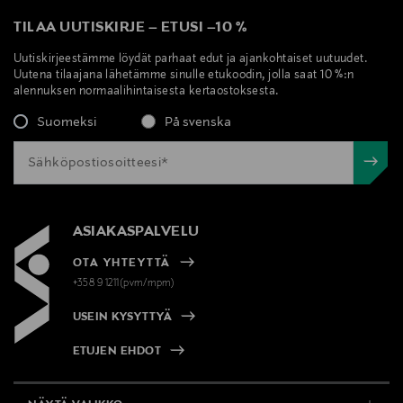
TILAA UUTISKIRJE
–
ETUSI
–
10 %
Uutiskirjeestämme löydät parhaat edut ja ajankohtaiset uutuudet.
Uutena tilaajana lähetämme sinulle etukoodin, jolla saat 10 %:n
alennuksen normaalihintaisesta kertaostoksesta.
Suomeksi
På svenska
ASIAKASPALVELU
OTA YHTEYTTÄ
+358 9 1211(pvm/mpm)
USEIN KYSYTTYÄ
ETUJEN EHDOT