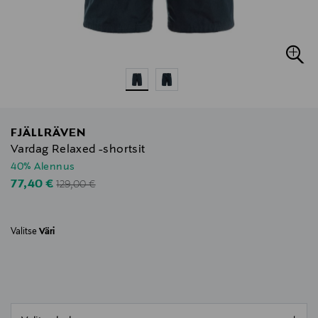
FJÄLLRÄVEN
Vardag Relaxed -shortsit
40% Alennus
Original Price
Discounted Price
77,40 €
129,00 €
Valitse
Väri
null