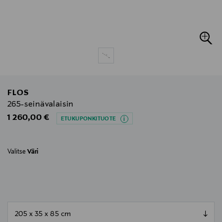
FLOS
265-seinävalaisin
Original Price
1 260,00 €
ETUKUPONKITUOTE
Valitse
Väri
null
null