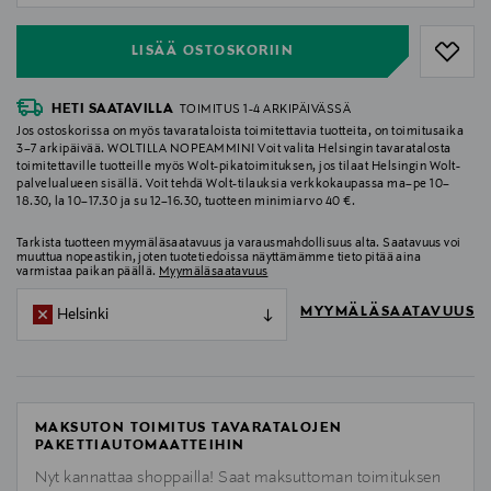
LISÄÄ OSTOSKORIIN
HETI SAATAVILLA
TOIMITUS 1-4 ARKIPÄIVÄSSÄ
Jos ostoskorissa on myös tavarataloista toimitettavia tuotteita, on toimitusaika
3–7 arkipäivää. WOLTILLA NOPEAMMIN! Voit valita Helsingin tavaratalosta
toimitettaville tuotteille myös Wolt-pikatoimituksen, jos tilaat Helsingin Wolt-
palvelualueen sisällä. Voit tehdä Wolt-tilauksia verkkokaupassa ma–pe 10–
18.30, la 10–17.30 ja su 12–16.30, tuotteen minimiarvo 40 €.
Tarkista tuotteen myymäläsaatavuus ja varausmahdollisuus alta. Saatavuus voi
muuttua nopeastikin, joten tuotetiedoissa näyttämämme tieto pitää aina
varmistaa paikan päällä.
Myymäläsaatavuus
MYYMÄLÄSAATAVUUS
Helsinki
MAKSUTON TOIMITUS TAVARATALOJEN
PAKETTIAUTOMAATTEIHIN
Nyt kannattaa shoppailla! Saat maksuttoman toimituksen