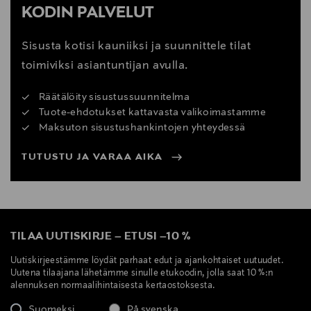
KODIN PALVELUT
Sisusta kotisi kauniiksi ja suunnittele tilat
toimiviksi asiantuntijan avulla.
Räätälöity sisustussuunnitelma
Tuote-ehdotukset kattavasta valikoimastamme
Maksuton sisustushankintojen yhteydessä
TUTUSTU JA VARAA AIKA
TILAA UUTISKIRJE
–
ETUSI
–
10 %
Uutiskirjeestämme löydät parhaat edut ja ajankohtaiset uutuudet.
Uutena tilaajana lähetämme sinulle etukoodin, jolla saat 10 %:n
alennuksen normaalihintaisesta kertaostoksesta.
Suomeksi
På svenska