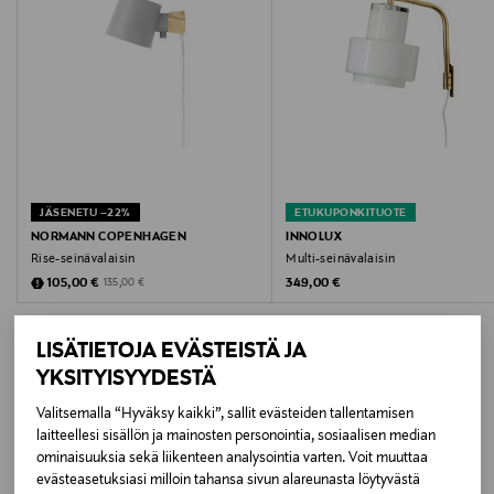
Materiaali
steel
Kokotiedot
205 x 35 x 85 cm
JÄSENETU –22%
ETUKUPONKITUOTE
Valonlähde
NORMANN COPENHAGEN
INNOLUX
Rise-seinävalaisin
Multi-seinävalaisin
E27 max 75 W
Discounted Price
Original Price
Original Price
105,00 €
349,00 €
135,00 €
Väri
LISÄTIETOJA EVÄSTEISTÄ JA
MUSTA
YKSITYISYYDESTÄ
Koko
Valitsemalla “Hyväksy kaikki”, sallit evästeiden tallentamisen
LISÄÄ KIINNOSTAVIA
laitteellesi sisällön ja mainosten personointia, sosiaalisen median
205 x 35 x 85 cm
ominaisuuksia sekä liikenteen analysointia varten. Voit muuttaa
TUOTTEITA
evästeasetuksiasi milloin tahansa sivun alareunasta löytyvästä