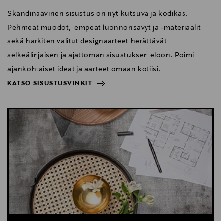
Skandinaavinen sisustus on nyt kutsuva ja kodikas.
Pehmeät muodot, lempeät luonnonsävyt ja -materiaalit
sekä harkiten valitut designaarteet herättävät
selkeälinjaisen ja ajattoman sisustuksen eloon. Poimi
ajankohtaiset ideat ja aarteet omaan kotiisi.
KATSO SISUSTUSVINKIT
NÄYTÄ VÄHEMMÄN
KATSO SISUSTUSVINKIT