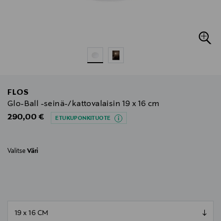
FLOS
Glo-Ball -seinä-/kattovalaisin 19 x 16 cm
Original Price
290,00 €
ETUKUPONKITUOTE
Valitse
Väri
null
null