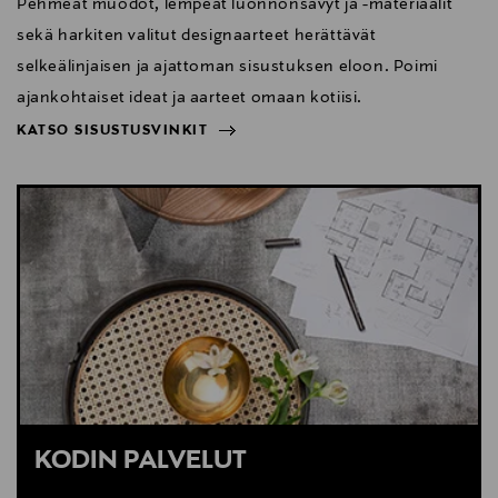
Pehmeät muodot, lempeät luonnonsävyt ja -materiaalit
sekä harkiten valitut designaarteet herättävät
selkeälinjaisen ja ajattoman sisustuksen eloon. Poimi
ajankohtaiset ideat ja aarteet omaan kotiisi.
KATSO SISUSTUSVINKIT
NÄYTÄ VÄHEMMÄN
KATSO SISUSTUSVINKIT
KODIN PALVELUT