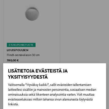
Väri
F3335009 WHITE
Koko
19 x 16 CM
ETUKUPONKITUOTE
Valmistusmaa
LOUIS POULSEN
Flindt-seinävalaisin 30 cm
Italia
Original Price
780,00 €
Valmistajan tuotenumero
LISÄTIETOJA EVÄSTEISTÄ JA
YKSITYISYYDESTÄ
F3335009
Valitsemalla “Hyväksy kaikki”, sallit evästeiden tallentamisen
LISÄÄ KIINNOSTAVIA
Valmistaja
laitteellesi sisällön ja mainosten personointia, sosiaalisen median
ominaisuuksia sekä liikenteen analysointia varten. Voit muuttaa
TUOTTEITA
Flos S.p.A
evästeasetuksiasi milloin tahansa sivun alareunasta löytyvästä
linkistä.
Valmistajan osoite