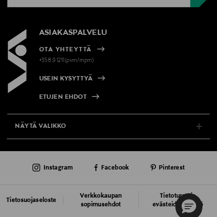
ASIAKASPALVELU
OTA YHTEYTTÄ
+358 9 1211(pvm/mpm)
USEIN KYSYTTYÄ
ETUJEN EHDOT
NÄYTÄ VALIKKO
TUKI & INFO
Instagram
Facebook
Pinterest
AJANKOHTAISTA
PALVELUT
Verkkokaupan
Tietoturva ja
Tietosuojaseloste
sopimusehdot
evästeiden käyttö
VASTUULLISUUS