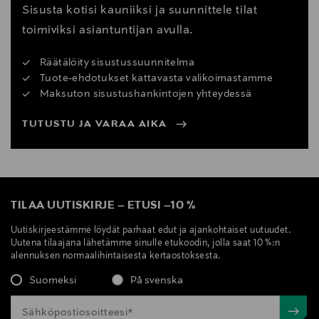
Sisusta kotisi kauniiksi ja suunnittele tilat
toimiviksi asiantuntijan avulla.
Räätälöity sisustussuunnitelma
Tuote-ehdotukset kattavasta valikoimastamme
Maksuton sisustushankintojen yhteydessä
TUTUSTU JA VARAA AIKA
TILAA UUTISKIRJE
–
ETUSI
–
10 %
Uutiskirjeestämme löydät parhaat edut ja ajankohtaiset uutuudet.
Uutena tilaajana lähetämme sinulle etukoodin, jolla saat 10 %:n
alennuksen normaalihintaisesta kertaostoksesta.
Suomeksi
På svenska