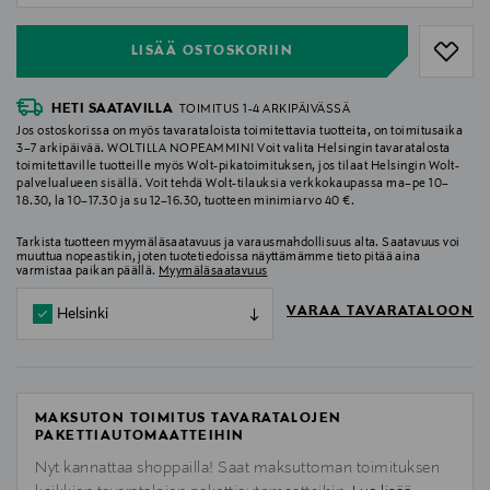
LISÄÄ OSTOSKORIIN
HETI SAATAVILLA
TOIMITUS 1-4 ARKIPÄIVÄSSÄ
Jos ostoskorissa on myös tavarataloista toimitettavia tuotteita, on toimitusaika
3–7 arkipäivää. WOLTILLA NOPEAMMIN! Voit valita Helsingin tavaratalosta
toimitettaville tuotteille myös Wolt-pikatoimituksen, jos tilaat Helsingin Wolt-
palvelualueen sisällä. Voit tehdä Wolt-tilauksia verkkokaupassa ma–pe 10–
18.30, la 10–17.30 ja su 12–16.30, tuotteen minimiarvo 40 €.
Tarkista tuotteen myymäläsaatavuus ja varausmahdollisuus alta. Saatavuus voi
muuttua nopeastikin, joten tuotetiedoissa näyttämämme tieto pitää aina
varmistaa paikan päällä.
Myymäläsaatavuus
VARAA TAVARATALOON
Helsinki
MAKSUTON TOIMITUS TAVARATALOJEN
PAKETTIAUTOMAATTEIHIN
Nyt kannattaa shoppailla! Saat maksuttoman toimituksen