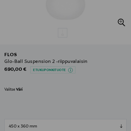
FLOS
Glo-Ball Suspension 2 -riippuvalaisin
Original Price
690,00 €
ETUKUPONKITUOTE
Valitse
Väri
null
null