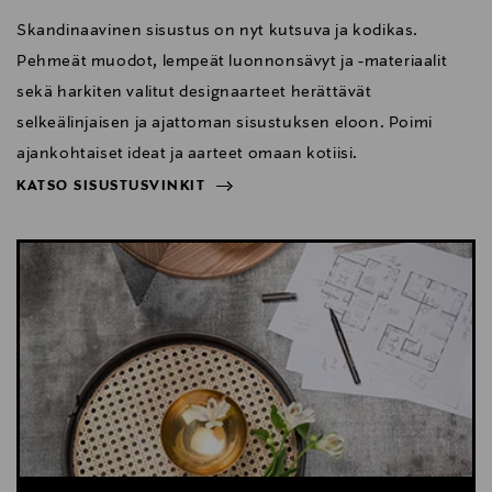
Skandinaavinen sisustus on nyt kutsuva ja kodikas.
Pehmeät muodot, lempeät luonnonsävyt ja -materiaalit
sekä harkiten valitut designaarteet herättävät
selkeälinjaisen ja ajattoman sisustuksen eloon. Poimi
ajankohtaiset ideat ja aarteet omaan kotiisi.
KATSO SISUSTUSVINKIT
NÄYTÄ VÄHEMMÄN
KATSO SISUSTUSVINKIT