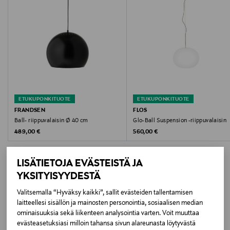
Materiaali
Lasia ja terästä
Korkeus
360 mm
Kanta
ETUKUPONKITUOTE
ETUKUPONKITUOTE
FRANDSEN
FLOS
E27
Ball- riippuvalaisin Ø 40 cm
Glo-Ball Suspension -riippuvalaisin
Original Price
Original Price
489,00 €
560,00 €
Väri
WHITE
LISÄTIETOJA EVÄSTEISTÄ JA
YKSITYISYYDESTÄ
Koko
Valitsemalla “Hyväksy kaikki”, sallit evästeiden tallentamisen
LISÄÄ KIINNOSTAVIA
450 x 360 mm
laitteellesi sisällön ja mainosten personointia, sosiaalisen median
ominaisuuksia sekä liikenteen analysointia varten. Voit muuttaa
TUOTTEITA
evästeasetuksiasi milloin tahansa sivun alareunasta löytyvästä
Valmistusmaa