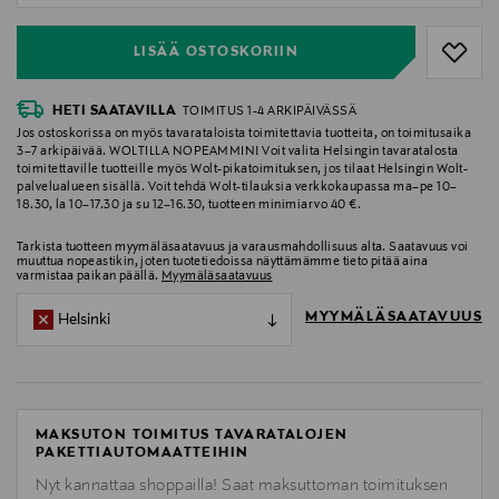
LISÄÄ OSTOSKORIIN
HETI SAATAVILLA
TOIMITUS 1-4 ARKIPÄIVÄSSÄ
Jos ostoskorissa on myös tavarataloista toimitettavia tuotteita, on toimitusaika
3–7 arkipäivää. WOLTILLA NOPEAMMIN! Voit valita Helsingin tavaratalosta
toimitettaville tuotteille myös Wolt-pikatoimituksen, jos tilaat Helsingin Wolt-
palvelualueen sisällä. Voit tehdä Wolt-tilauksia verkkokaupassa ma–pe 10–
18.30, la 10–17.30 ja su 12–16.30, tuotteen minimiarvo 40 €.
Tarkista tuotteen myymäläsaatavuus ja varausmahdollisuus alta. Saatavuus voi
muuttua nopeastikin, joten tuotetiedoissa näyttämämme tieto pitää aina
varmistaa paikan päällä.
Myymäläsaatavuus
MYYMÄLÄSAATAVUUS
Helsinki
MAKSUTON TOIMITUS TAVARATALOJEN
PAKETTIAUTOMAATTEIHIN
Nyt kannattaa shoppailla! Saat maksuttoman toimituksen