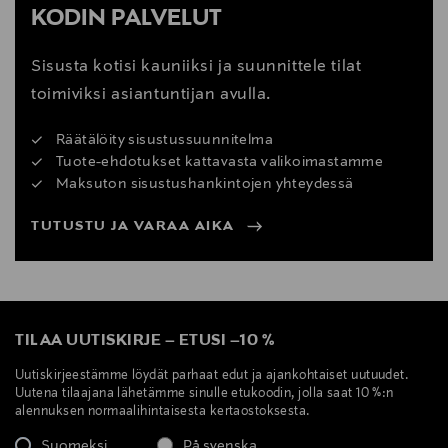
KODIN PALVELUT
Sisusta kotisi kauniiksi ja suunnittele tilat
toimiviksi asiantuntijan avulla.
Räätälöity sisustussuunnitelma
Tuote-ehdotukset kattavasta valikoimastamme
Maksuton sisustushankintojen yhteydessä
TUTUSTU JA VARAA AIKA
TILAA UUTISKIRJE
–
ETUSI
–
10 %
Uutiskirjeestämme löydät parhaat edut ja ajankohtaiset uutuudet.
Uutena tilaajana lähetämme sinulle etukoodin, jolla saat 10 %:n
alennuksen normaalihintaisesta kertaostoksesta.
Suomeksi
På svenska