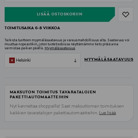
LISÄÄ OSTOSKORIIN
TOIMITUSAIKA 6-8 VIIKKOA
Tarkista tuotteen myymäläsaatavuus ja varausmahdollisuus alta. Saatavuus voi
muuttua nopeastikin, joten tuotetiedoissa näyttämämme tieto pitää aina
varmistaa paikan päällä.
Myymäläsaatavuus
MYYMÄLÄSAATAVUUS
Helsinki
MAKSUTON TOIMITUS TAVARATALOJEN
PAKETTIAUTOMAATTEIHIN
Nyt kannattaa shoppailla! Saat maksuttoman toimituksen
kaikkien tavaratalojen pakettiautomaatteihin.
Lue lisää