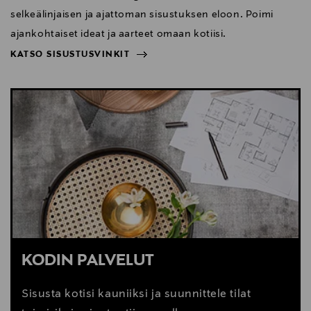
selkeälinjaisen ja ajattoman sisustuksen eloon. Poimi
ajankohtaiset ideat ja aarteet omaan kotiisi.
KATSO SISUSTUSVINKIT
NÄYTÄ VÄHEMMÄN
KATSO SISUSTUSVINKIT
KODIN PALVELUT
Sisusta kotisi kauniiksi ja suunnittele tilat