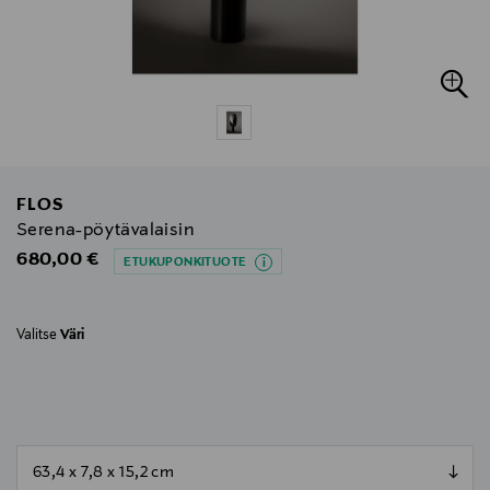
FLOS
Serena-pöytävalaisin
Original Price
680,00 €
ETUKUPONKITUOTE
Valitse
Väri
null
null