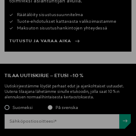
toimiviksi asiantuntijan avulla.
Räätälöity sisustussuunnitelma
Tuote-ehdotukset kattavasta valikoimastamme
Maksuton sisustushankintojen yhteydessä
TUTUSTU JA VARAA AIKA
TILAA UUTISKIRJE
–
ETUSI
–
10 %
Uutiskirjeestämme löydät parhaat edut ja ajankohtaiset uutuudet.
Uutena tilaajana lähetämme sinulle etukoodin, jolla saat 10 %:n
alennuksen normaalihintaisesta kertaostoksesta.
Suomeksi
På svenska