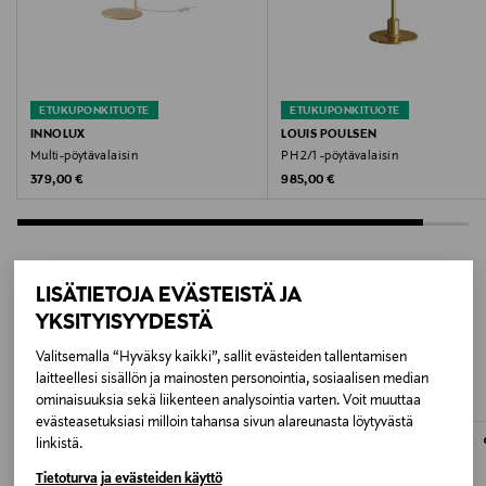
BLACK
Koko
ETUKUPONKITUOTE
ETUKUPONKITUOTE
63,4 x 7,8 x 15,2 cm
INNOLUX
LOUIS POULSEN
Multi-pöytävalaisin
PH 2/1 -pöytävalaisin
Valmistajan tuotenumero
Original Price
Original Price
379,00 €
985,00 €
F6582015
Valmistaja
LISÄTIETOJA EVÄSTEISTÄ JA
Flos S.p.A
YKSITYISYYDESTÄ
LISÄÄ KIINNOSTAVIA
Valmistajan osoite
Valitsemalla “Hyväksy kaikki”, sallit evästeiden tallentamisen
TUOTTEITA
laitteellesi sisällön ja mainosten personointia, sosiaalisen median
Flos S.p.A., Via S. Giovanni 4, 38066 Riva del Garda
ominaisuuksia sekä liikenteen analysointia varten. Voit muuttaa
(TN), Italy
evästeasetuksiasi milloin tahansa sivun alareunasta löytyvästä
linkistä.
Digitaalinen osoite
Tietoturva ja evästeiden käyttö