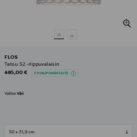
FLOS
Tatou S2 -riippuvalaisin
Original Price
485,00 €
ETUKUPONKITUOTE
Valitse
Väri
null
null