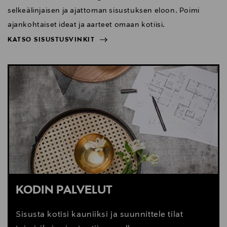
selkeälinjaisen ja ajattoman sisustuksen eloon. Poimi
ajankohtaiset ideat ja aarteet omaan kotiisi.
KATSO SISUSTUSVINKIT
NÄYTÄ VÄHEMMÄN
KATSO SISUSTUSVINKIT
KODIN PALVELUT
Sisusta kotisi kauniiksi ja suunnittele tilat