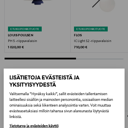
Energialuokka
D
ETUKUPONKITUOTE
ETUKUPONKITUOTE
Valonlähde
LOUIS POULSEN
FLOS
PH 5 -riippuvalaisin
IC Light S2 -riippuvalaisin
E27 max. 205 W
Original Price
Original Price
1 020,00 €
710,00 €
Väri
VALKOINEN
LISÄTIETOJA EVÄSTEISTÄ JA
Koko
YKSITYISYYDESTÄ
LISÄÄ KIINNOSTAVIA
50 x 31,9 cm
Valitsemalla “Hyväksy kaikki”, sallit evästeiden tallentamisen
TUOTTEITA
laitteellesi sisällön ja mainosten personointia, sosiaalisen median
Valmistaja
ominaisuuksia sekä liikenteen analysointia varten. Voit muuttaa
evästeasetuksiasi milloin tahansa sivun alareunasta löytyvästä
Flos S.p.A
linkistä.
Tietoturva ja evästeiden käyttö
Valmistajan osoite