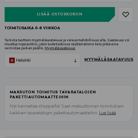
LISÄÄ OSTOSKORIIN
TOIMITUSAIKA 6-8 VIIKKOA
Tarkista tuotteen myymäläsaatavuus ja varausmahdollisuus alta. Saatavuus voi
muuttua nopeastikin, joten tuotetiedoissa näyttämämme tieto pitää aina
varmistaa paikan päällä.
Myymäläsaatavuus
MYYMÄLÄSAATAVUUS
Helsinki
MAKSUTON TOIMITUS TAVARATALOJEN
PAKETTIAUTOMAATTEIHIN
Nyt kannattaa shoppailla! Saat maksuttoman toimituksen
kaikkien tavaratalojen pakettiautomaatteihin.
Lue lisää