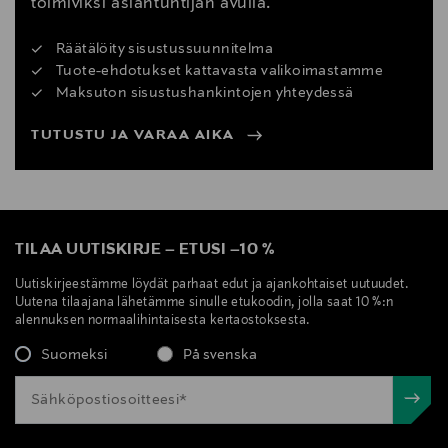
toimiviksi asiantuntijan avulla.
Räätälöity sisustussuunnitelma
Tuote-ehdotukset kattavasta valikoimastamme
Maksuton sisustushankintojen yhteydessä
TUTUSTU JA VARAA AIKA
TILAA UUTISKIRJE
–
ETUSI
–
10 %
Uutiskirjeestämme löydät parhaat edut ja ajankohtaiset uutuudet.
Uutena tilaajana lähetämme sinulle etukoodin, jolla saat 10 %:n
alennuksen normaalihintaisesta kertaostoksesta.
Suomeksi
På svenska