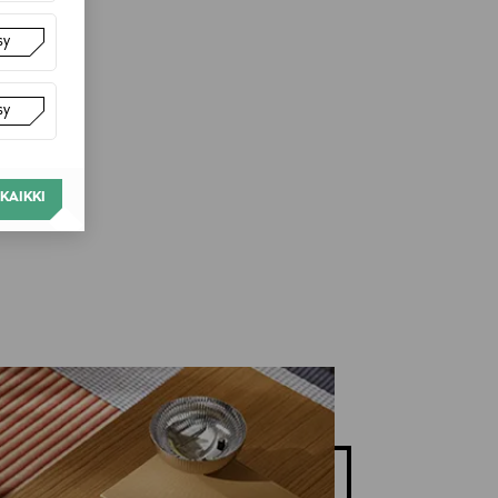
sy
sy
KAIKKI