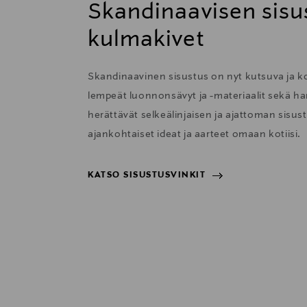
Skandinaavisen sisu
kulmakivet
Skandinaavinen sisustus on nyt kutsuva ja 
lempeät luonnonsävyt ja -materiaalit sekä har
herättävät selkeälinjaisen ja ajattoman sisu
ajankohtaiset ideat ja aarteet omaan kotiisi.
KATSO SISUSTUSVINKIT
KATSO SISUSTUSVINKIT