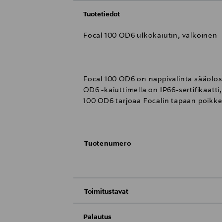
Tuotetiedot
Focal 100 OD6 ulkokaiutin, valkoinen
Focal 100 OD6 on nappivalinta sääolos
OD6 -kaiuttimella on IP66-sertifikaatt
100 OD6 tarjoaa Focalin tapaan poikke
asteisen suuntauksen mahdollistavan ki
jotta vaativinkin asiakas olisi tyytyv
myös maalata haluttuun sävyyn.
Tuotenumero
1 kpl 6,5 tuuman (165 mm) vesitiivis P
Toimitustavat
1 kpl 1 tuuman (25 mm) alumiinidiskantt
Toimitus postiin tai noutopisteeseen
Palautus
Taajuusvaste (+/- 3dB): 65 Hz - 23 kHz