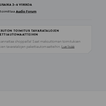
USAIKA 2–4 VIIKKOA
 toimittaa
Audio Forum
SUTON TOIMITUS TAVARATALOJEN
ETTIAUTOMAATTEIHIN
kannattaa shoppailla! Saat maksuttoman toimituksen
kien tavaratalojen pakettiautomaatteihin.
Lue lisää