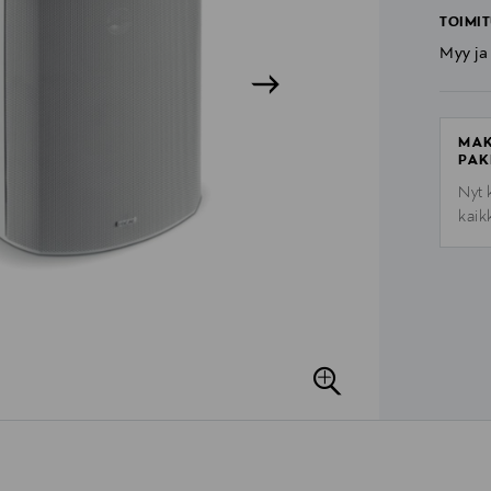
TOIMIT
Myy ja
MAK
PAK
Nyt 
kaik