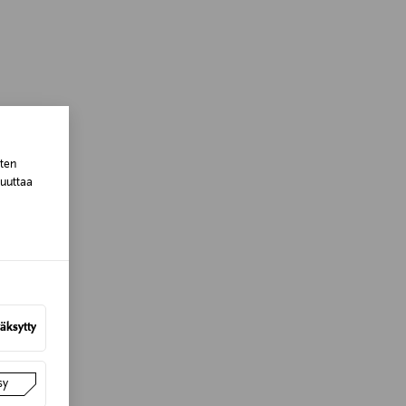
sten
muuttaa
äksytty
sy