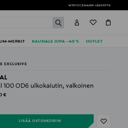
MYSTOCKMANN-JÄSENYYS
label.header.go
UM-MERKIT
KAUSIALE JOPA –40 %
OUTLET
E EXCLUSIVE
AL
l 100 OD6 ulkokaiutin, valkoinen
al Price
0 €
ull
ull
LISÄÄ OSTOSKORIIN