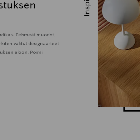
stuksen
kodikas. Pehmeät muodot,
kiten valitut designaarteet
stuksen eloon. Poimi