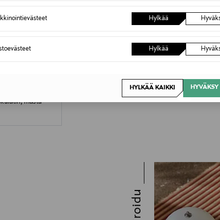
kkinointievästeet
Hylkää
Hyväk
astoevästeet
Hylkää
Hyväk
HYVÄKSY 
HYLKÄÄ KAIKKI
kaiutin, musta
Inspiroidu