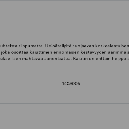
uhteista riippumatta. UV-säteilyltä suojaavan korkealaatuisen
i, joka osoittaa kaiuttimen erinomaisen kestävyyden äärimmäis
uksellisen mahtavaa äänenlaatua. Kaiutin on erittäin helppo 
innitystelineen ansiosta. Focalilla kiinnitetään aina suurta
äinen. 100 OD6 on saatavilla mustana tai valkoisena. Kotelo ja 
1409005
olyglass basso-keskiäänielementti
i käännetyllä kalotilla
0,00 € – 4,90 €