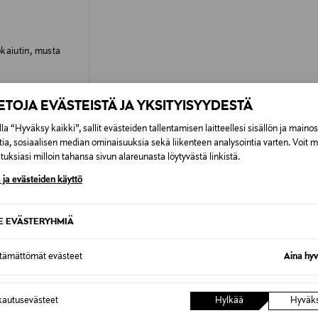
kaiutin, musta
IETOJA EVÄSTEISTÄ JA YKSITYISYYDESTÄ
la “Hyväksy kaikki”, sallit evästeiden tallentamisen laitteellesi sisällön ja maino
tia, sosiaalisen median ominaisuuksia sekä liikenteen analysointia varten. Voit 
OTTEITA
uksiasi milloin tahansa sivun alareunasta löytyvästä linkistä.
 ja evästeiden käyttö
VE
SE EVÄSTERYHMIÄ
ttämättömät evästeet
Aina hyv
autusevästeet
Hylkää
Hyväk