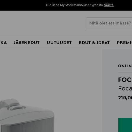
Lue lisää MyStockmann-jäsenyydestä
täältä
KKA
JÄSENEDUT
UUTUUDET
EDUT & IDEAT
PREMI
ONLIN
FOC
Foca
Origin
219,0
n
n