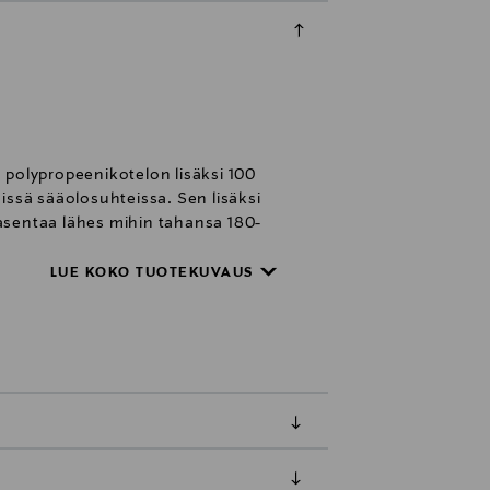
 polypropeenikotelon lisäksi 100
issä sääolosuhteissa. Sen lisäksi
asentaa lähes mihin tahansa 180-
 huomiota jokaiseen yksityiskohtaan,
alumiininen suojaverkko voidaan
LUE KOKO TUOTEKUVAUS