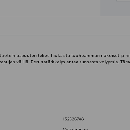
ituote hiuspuuteri tekee hiuksista tuuheamman näköiset ja hil
pesujen välillä. Perunatärkkelys antaa runsasta volyymia. Tä
yttöä, suihkuta kuivien hiusten tyveen ja muotoile makusi m
152526748
Vegaaninen