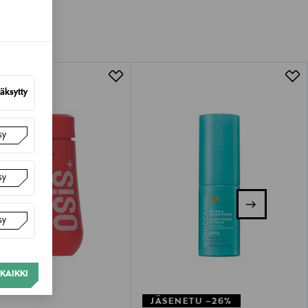
van tuotteen sinetin tulee olla ehjä.
tuotteen koosta riippuen
lla valittuun osoitteeseen.
äksytty
sy
sy
sy
KAIKKI
JÄSENETU –26%