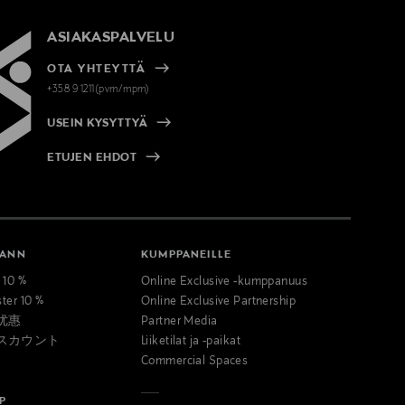
ASIAKASPALVELU
OTA YHTEYTTÄ
+358 9 1211(pvm/mpm)
USEIN KYSYTTYÄ
ETUJEN EHDOT
MANN
KUMPPANEILLE
t 10 %
Online Exclusive -kumppanuus
ster 10 %
Online Exclusive Partnership
优惠
Partner Media
スカウント
Liiketilat ja -paikat
Commercial Spaces
P