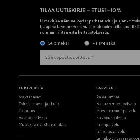
TILAA UUTISKIRJE
–
ETUSI
–
10 %
Uutiskirjeestämme löydät parhaat edut ja ajankohtai
tilaajana lähetämme sinulle etukoodin, jolla saat 10 
normaalihintaisesta kertaostoksesta.
Suomeksi
På svenska
TUKI & INFO
PALVELUT
Maksutavat
Palvelumme
Toimitustavat ja -kulut
Naisten muotipalvelu
Palautus
Miesten muotipalvelu
Asiakaspalvelu
Kauneuspalvelu
Muokkaa evästeasetuksia
Lahjapalvelu
Toimituspalvelu
Lahjakortti tavarataloo