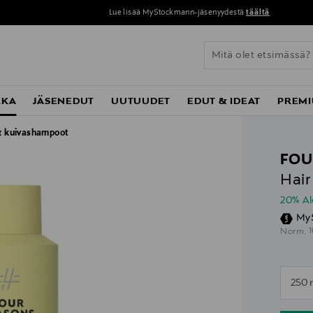
Lue lisää MyStockmann-jäsenyydestä
täältä
KKA
JÄSENEDUT
UUTUUDET
EDUT & IDEAT
PREMI
 & kuivashampoot
FOU
Hair
20% A
My
O
1
Norm.
n
250 
n