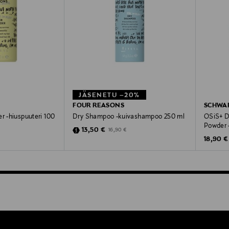
JÄSENETU –20%
FOUR REASONS
SCHWA
r -hiuspuuteri 100
Dry Shampoo -kuivashampoo 250 ml
OSiS+ Du
Powder -
Discounted Price
Original Price
13,50 €
16,90 €
Original
18,90 €