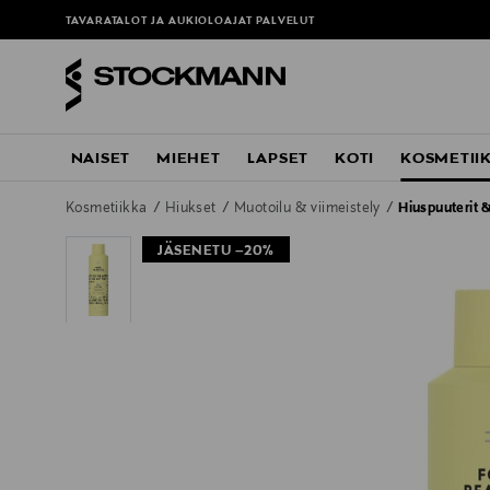
TAVARATALOT JA AUKIOLOAJAT
PALVELUT
NAISET
MIEHET
LAPSET
KOTI
KOSMETII
Kosmetiikka
Hiukset
Muotoilu & viimeistely
Hiuspuuterit
JÄSENETU –20%