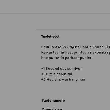
Tuotetiedot
Four Reasons Original -sarjan suosikk
Raikastaa hiukset puhtaan näköisiksi 
hiuspuuterin parhaat puolet!
#1 Second day survivor
#2 Big is beautiful
#3 Hey Siri, wash my hair
#4 A non-surgical hair-lift
Käytä näin: Ravista kunnolla ennen kä
Tuotenumero
Ominaisuus