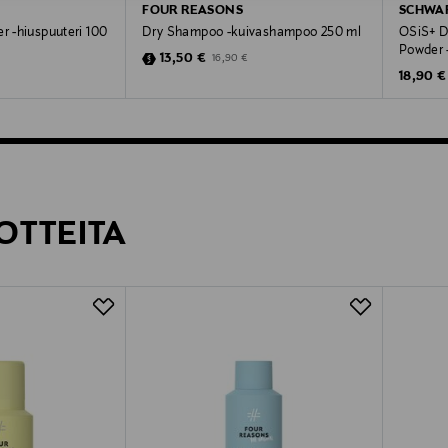
FOUR REASONS
SCHWA
r -hiuspuuteri 100
Dry Shampoo -kuivashampoo 250 ml
OSiS+ Du
Powder -
Discounted Price
Original Price
13,50 €
16,90 €
Original
18,90 €
OTTEITA