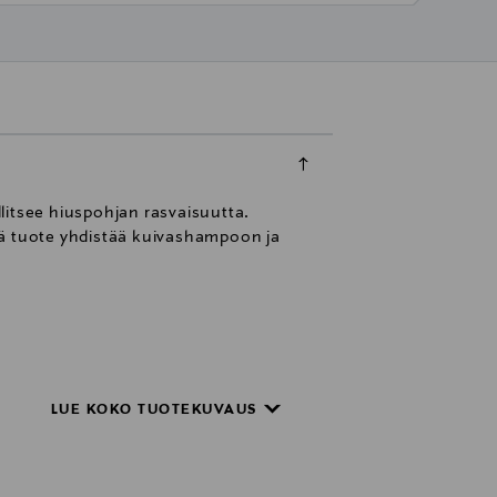
litsee hiuspohjan rasvaisuutta.
mä tuote yhdistää kuivashampoon ja
LUE KOKO TUOTEKUVAUS
ukaan.