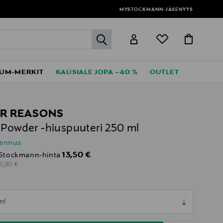
MYSTOCKMANN-JÄSENYYS
label.header.go
UM-MERKIT
KAUSIALE JOPA –40 %
OUTLET
R REASONS
 Powder -hiuspuuteri 250 ml
lennus
Discounted Price
13,50 €
Stockmann-hinta
riginal Price
6,90 €
ull
ml
ull