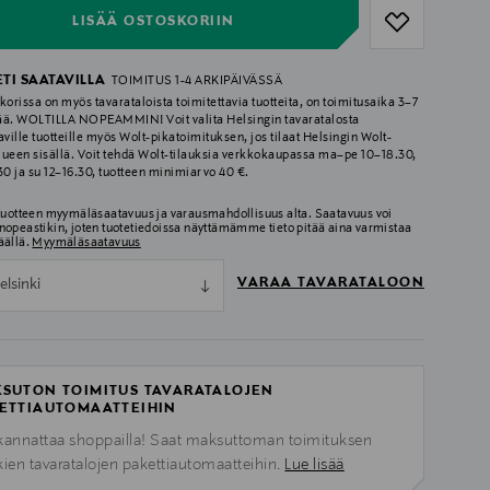
LISÄÄ OSTOSKORIIN
ETI SAATAVILLA
TOIMITUS 1-4 ARKIPÄIVÄSSÄ
korissa on myös tavarataloista toimitettavia tuotteita, on toimitusaika 3–7
ää. WOLTILLA NOPEAMMIN! Voit valita Helsingin tavaratalosta
aville tuotteille myös Wolt-pikatoimituksen, jos tilaat Helsingin Wolt-
lueen sisällä. Voit tehdä Wolt-tilauksia verkkokaupassa ma–pe 10–18.30,
.30 ja su 12–16.30, tuotteen minimiarvo 40 €.
 tuotteen myymäläsaatavuus ja varausmahdollisuus alta. Saatavuus voi
nopeastikin, joten tuotetiedoissa näyttämämme tieto pitää aina varmistaa
äällä.
Myymäläsaatavuus
VARAA TAVARATALOON
elsinki
SUTON TOIMITUS TAVARATALOJEN
ETTIAUTOMAATTEIHIN
kannattaa shoppailla! Saat maksuttoman toimituksen
kien tavaratalojen pakettiautomaatteihin.
Lue lisää