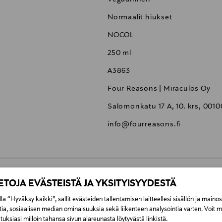
Normaalit hiukset
NOCOL
250 ml
A3863
Four Reasons | Miraculos Oy
Salomonkatu 17 A, 10. krs, 0010
info@fourreasons.fi
IETOJA EVÄSTEISTÄ JA YKSITYISYYDESTÄ
0,00 €
la “Hyväksy kaikki”, sallit evästeiden tallentamisen laitteellesi sisällön ja maino
tia, sosiaalisen median ominaisuuksia sekä liikenteen analysointia varten. Voit 
inen tilaukseesi. Voit palauttaa tilaamasi tuotteen 30 vuorokauden ku
0,00 € – 4,90 €
uksiasi milloin tahansa sivun alareunasta löytyvästä linkistä.