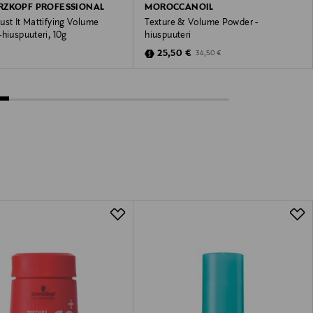
RZKOPF PROFESSIONAL
MOROCCANOIL
st It Mattifying Volume
Texture & Volume Powder -
hiuspuuteri, 10g
hiuspuuteri
 Price
Discounted Price
Original Price
25,50 €
34,50 €