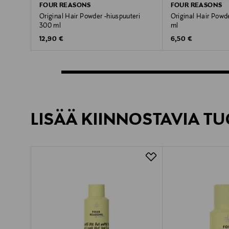
FOUR REASONS
FOUR REASONS
Original Hair Powder -hiuspuuteri
Original Hair Powde
300 ml
ml
Original Price
Original Price
12,90 €
6,50 €
LISÄÄ KIINNOSTAVIA TU