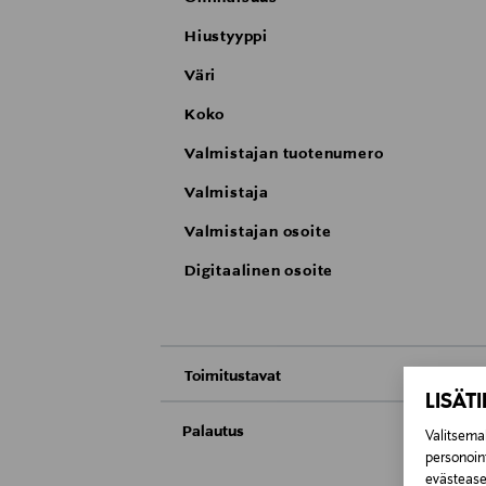
Hiustyyppi
Väri
Koko
Valmistajan tuotenumero
Valmistaja
Valmistajan osoite
Digitaalinen osoite
Toimitustavat
LISÄT
Nouto tavaratalosta
Palautus
Valitsemal
personoin
Meille on hyvin tärkeää, että olet tyytyvä
Toimitus automaattiin tai noutopisteeseen
evästeaset