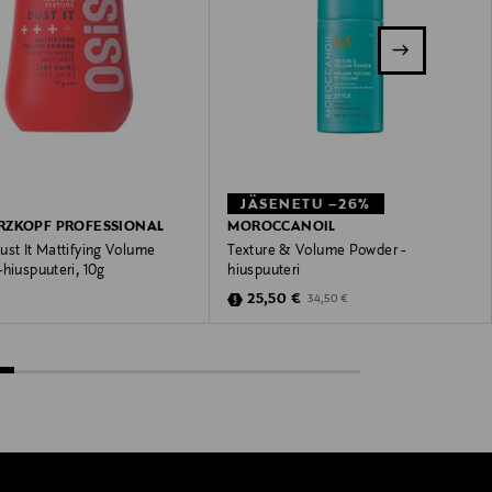
JÄSENETU –26%
RZKOPF PROFESSIONAL
MOROCCANOIL
st It Mattifying Volume
Texture & Volume Powder -
hiuspuuteri, 10g
hiuspuuteri
 Price
Discounted Price
Original Price
25,50 €
34,50 €