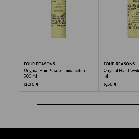
FOUR REASONS
FOUR REASONS
Original Hair Powder -hiuspuuteri
Original Hair Powde
300 ml
ml
Original Price
Original Price
12,90 €
6,50 €