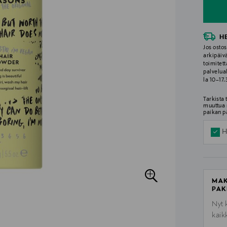
H
Jos ostos
arkipäiv
toimitett
palvelua
la 10–17
Tarkista
muuttua 
paikan p
H
MAK
PAK
Nyt 
kaik