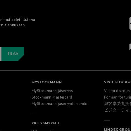
set uutuudet. Uutena
%:n alennuksen
MYSTOCKMANN
VISIT STOCK
MyStockmann-jäsenyys
Visitor discoun
Stockmann Mastercard
Förmån för turi
MyStockmann-jäsenyyden ehdot
游客享受九折
ビジターディ
YRITYSMYYNTI
n
LINDEX GROU