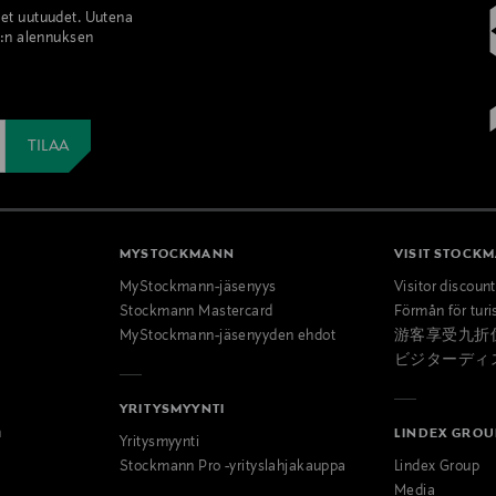
set uutuudet. Uutena
%:n alennuksen
MYSTOCKMANN
VISIT STOCK
MyStockmann-jäsenyys
Visitor discoun
Stockmann Mastercard
Förmån för turi
MyStockmann-jäsenyyden ehdot
游客享受九折
ビジターディ
YRITYSMYYNTI
n
LINDEX GROU
Yritysmyynti
Stockmann Pro -yrityslahjakauppa
Lindex Group
Media