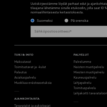
Uutiskirjeestämme löydät parhaat edut ja ajankohtai
tilaajana lähetämme sinulle etukoodin, jolla saat 10 
normaalihintaisesta kertaostoksesta.
Suomeksi
På svenska
TUKI & INFO
PALVELUT
Maksutavat
Palvelumme
Toimitustavat ja -kulut
Naisten muotipalvelu
Palautus
Miesten muotipalvelu
Asiakaspalvelu
Kauneuspalvelu
Muokkaa evästeasetuksia
Lahjapalvelu
Toimituspalvelu
Lahjakortti tavarataloo
AJANKOHTAISTA
Tavaratalot ja aukioloajat