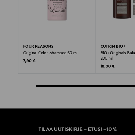
FOUR REASONS
CUTRIN BIO+
Original Color -shampoo 60 ml
BIO+ Originals Ba
200 ml
Original Price
7,90 €
Original Price
18,90 €
TILAA UUTISKIRJE
–
ETUSI
–
10 %