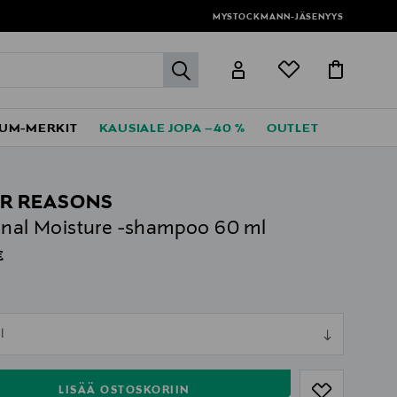
MYSTOCKMANN-JÄSENYYS
label.header.go
UM-MERKIT
KAUSIALE JOPA –40 %
OUTLET
R REASONS
inal Moisture -shampoo 60 ml
al Price
€
ull
l
ull
LISÄÄ OSTOSKORIIN