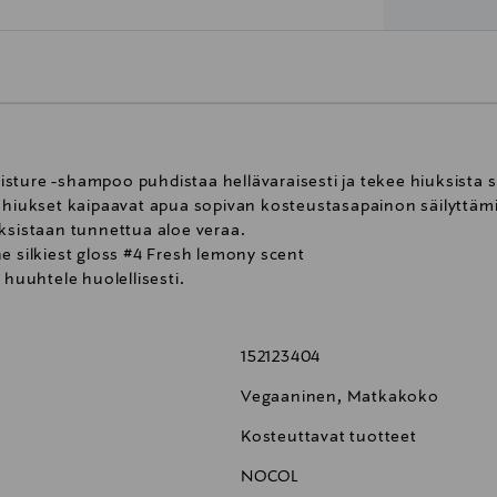
ture -shampoo puhdistaa hellävaraisesti ja tekee hiuksista si
t hiukset kaipaavat apua sopivan kosteustasapainon säilyttä
uksistaan tunnettua aloe veraa.
e silkiest gloss #4 Fresh lemony scent
 huuhtele huolellisesti.
152123404
Vegaaninen, Matkakoko
Kosteuttavat tuotteet
NOCOL