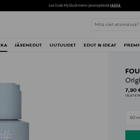
Lue lisää MyStockmann-jäsenyydestä
täältä
KKA
JÄSENEDUT
UUTUUDET
EDUT & IDEAT
PREMI
FOU
Orig
Origin
7,90 
131,67 €/1l
n
60 m
n