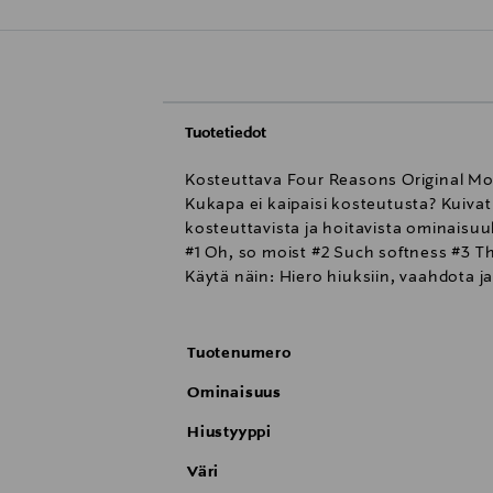
Tuotetiedot
Kosteuttava Four Reasons Original Mois
Kukapa ei kaipaisi kosteutusta? Kuiva
kosteuttavista ja hoitavista ominaisu
#1 Oh, so moist #2 Such softness #3 Th
Käytä näin: Hiero hiuksiin, vaahdota ja
Tuotenumero
Ominaisuus
Hiustyyppi
Väri