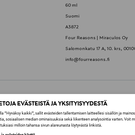
60 ml
Suomi
A3872
Four Reasons | Miraculos Oy
Salomonkatu 17 A, 10. krs, 0010
info@fourreasons.fi
0,00 €
IETOJA EVÄSTEISTÄ JA YKSITYISYYDESTÄ
la “Hyväksy kaikki”, sallit evästeiden tallentamisen laitteellesi sisällön ja maino
inen tilaukseesi. Voit palauttaa tilaamasi tuotteen 30 vuorokauden ku
0,00 € – 4,90 €
tia, sosiaalisen median ominaisuuksia sekä liikenteen analysointia varten. Voit 
lee palauttaa avaamattomissa alkuperäispakkauksissaan ja palautetta
uksiasi milloin tahansa sivun alareunasta löytyvästä linkistä.
ÖS NÄISTÄ
7,90 €–50,00 € kuljetusyhtiöstä ja 