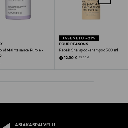
JÄSENETU –21%
EX
FOUR REASONS
nd Maintenance Purple -
Repair Shampoo -shampoo 300 ml
o
Discounted Price
Original Price
12,50 €
15,90 €
 Price
€
ASIAKASPALVELU