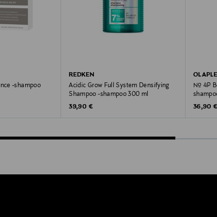
REDKEN
OLAPL
lance -shampoo
Acidic Grow Full System Densifying
№ 4P Bo
Shampoo -shampoo 300 ml
shampo
Original Price
Original
39,90 €
36,90 