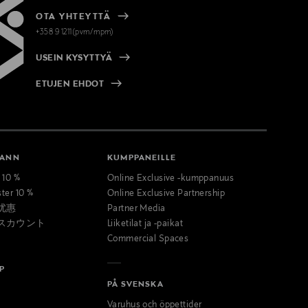
OTA YHTEYTTÄ
+358 9 1211(pvm/mpm)
USEIN KYSYTTYÄ
ETUJEN EHDOT
MANN
KUMPPANEILLE
t 10 %
Online Exclusive -kumppanuus
ster 10 %
Online Exclusive Partnership
优惠
Partner Media
スカウント
Liiketilat ja -paikat
Commercial Spaces
P
PÅ SVENSKA
Varuhus och öppettider