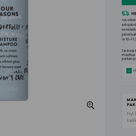
H
Jos ostos
arkipäiv
toimitett
palvelua
la 10–17
Tarkista
muuttua 
paikan p
H
MAK
PAK
Nyt 
kaik