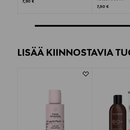
Original Price
7,90 €
Original Price
7,90 €
LISÄÄ KIINNOSTAVIA TU