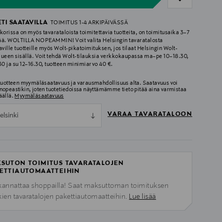
ETI SAATAVILLA
TOIMITUS 1-4 ARKIPÄIVÄSSÄ
korissa on myös tavarataloista toimitettavia tuotteita, on toimitusaika 3–7
ää. WOLTILLA NOPEAMMIN! Voit valita Helsingin tavaratalosta
aville tuotteille myös Wolt-pikatoimituksen, jos tilaat Helsingin Wolt-
lueen sisällä. Voit tehdä Wolt-tilauksia verkkokaupassa ma–pe 10–18.30,
.30 ja su 12–16.30, tuotteen minimiarvo 40 €.
 tuotteen myymäläsaatavuus ja varausmahdollisuus alta. Saatavuus voi
nopeastikin, joten tuotetiedoissa näyttämämme tieto pitää aina varmistaa
äällä.
Myymäläsaatavuus
VARAA TAVARATALOON
elsinki
SUTON TOIMITUS TAVARATALOJEN
ETTIAUTOMAATTEIHIN
kannattaa shoppailla! Saat maksuttoman toimituksen
kien tavaratalojen pakettiautomaatteihin.
Lue lisää