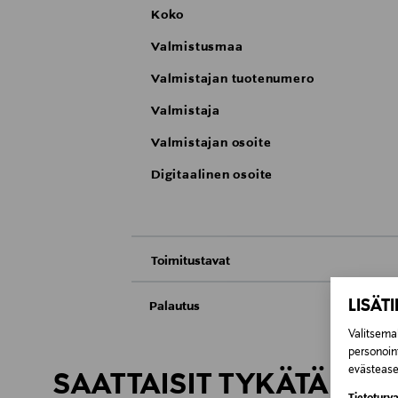
Koko
Valmistusmaa
Valmistajan tuotenumero
Valmistaja
Valmistajan osoite
Digitaalinen osoite
Toimitustavat
Nouto tavaratalosta
LISÄT
Palautus
Valitsemal
Meille on hyvin tärkeää, että olet tyytyvä
Toimitus automaattiin tai noutopisteeseen
personoin
Kosmetiikka- ja luontaistuotepakkaukset tu
evästeaset
Avattua tuotetta ei voi palauttaa.
SAATTAISIT TYKÄTÄ MY
Kotiinkuljetus