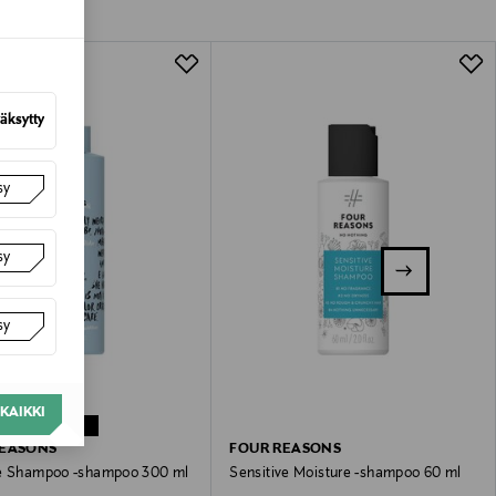
lla valittuun osoitteeseen.
äksytty
sy
sy
sy
KAIKKI
NETU –21%
REASONS
FOUR REASONS
e Shampoo -shampoo 300 ml
Sensitive Moisture -shampoo 60 ml