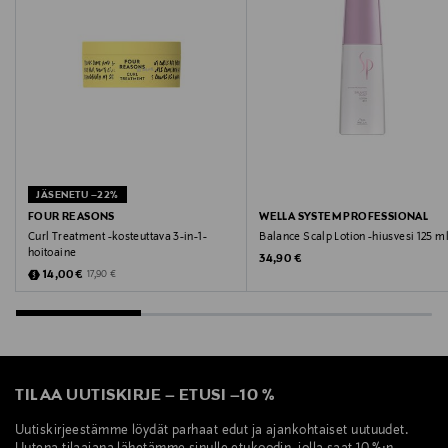
Digitaalinen osoite
info@fourreasons.fi
JÄSENETU –22%
FOUR REASONS
WELLA SYSTEM PROFESSIONAL
Curl Treatment -kosteuttava 3-in-1-
Balance Scalp Lotion -hiusvesi 125 m
hoitoaine
Original Price
34,90 €
Discounted Price
Original Price
14,00 €
17,90 €
TILAA UUTISKIRJE
–
ETUSI
–
10 %
Uutiskirjeestämme löydät parhaat edut ja ajankohtaiset uutuudet.