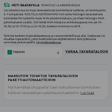
HETI SAATAVILLA
TOIMITUS 1-4 ARKIPÄIVÄSSÄ
Jos ostoskorissa on myös tavarataloista toimitettavia tuotteita, on toimitusaika
3–7 arkipäivää. WOLTILLA NOPEAMMIN! Voit valita Helsingin tavaratalosta
toimitettaville tuotteille myös Wolt-pikatoimituksen, jos tilaat Helsingin Wolt-
palvelualueen sisällä. Voit tehdä Wolt-tilauksia verkkokaupassa ma–pe 10–
18.30, la 10–17.30 ja su 12–16.30, tuotteen minimiarvo 40 €.
Tarkista tuotteen myymäläsaatavuus ja varausmahdollisuus alta. Saatavuus voi
muuttua nopeastikin, joten tuotetiedoissa näyttämämme tieto pitää aina
varmistaa paikan päällä.
Myymäläsaatavuus
VARAA TAVARATALOON
Helsinki
MAKSUTON TOIMITUS TAVARATALOJEN
PAKETTIAUTOMAATTEIHIN
Nyt kannattaa shoppailla! Saat maksuttoman toimituksen
kaikkien tavaratalojen pakettiautomaatteihin.
Lue lisää