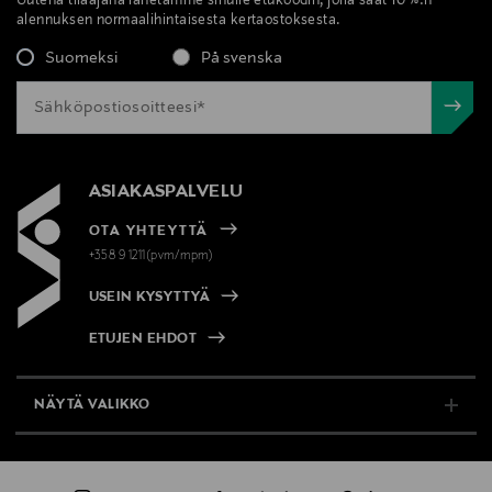
Uutena tilaajana lähetämme sinulle etukoodin, jolla saat 10 %:n
alennuksen normaalihintaisesta kertaostoksesta.
Suomeksi
På svenska
ASIAKASPALVELU
OTA YHTEYTTÄ
+358 9 1211(pvm/mpm)
USEIN KYSYTTYÄ
ETUJEN EHDOT
NÄYTÄ VALIKKO
TUKI & INFO