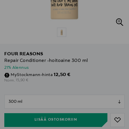
FOUR REASONS
Repair Conditioner -hoitoaine 300 ml
21% Alennus
Discounted Price
12,50 €
MyStockmann-hinta
Original Price
15,90 €
Norm.
null
null
LISÄÄ OSTOSKORIIN