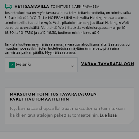
HETI SAATAVILLA
TOIMITUS 1-4 ARKIPÄIVÄSSÄ
Jos ostoskorissa on myös tavarataloista toimitettavia tuotteita, on toimitusaika
3–7 arkipäivää. WOLTILLA NOPEAMMIN! Voit valita Helsingin tavaratalosta
toimitettaville tuotteille myös Wolt-pikatoimituksen, jos tilaat Helsingin Wolt-
palvelualueen sisällä. Voit tehdä Wolt-tilauksia verkkokaupassa ma–pe 10–
18.30, la 10–17.30 ja su 12–16.30, tuotteen minimiarvo 40 €.
Tarkista tuotteen myymäläsaatavuus ja varausmahdollisuus alta. Saatavuus voi
muuttua nopeastikin, joten tuotetiedoissa näyttämämme tieto pitää aina
varmistaa paikan päällä.
Myymäläsaatavuus
VARAA TAVARATALOON
Helsinki
MAKSUTON TOIMITUS TAVARATALOJEN
PAKETTIAUTOMAATTEIHIN
Nyt kannattaa shoppailla! Saat maksuttoman toimituksen
kaikkien tavaratalojen pakettiautomaatteihin.
Lue lisää