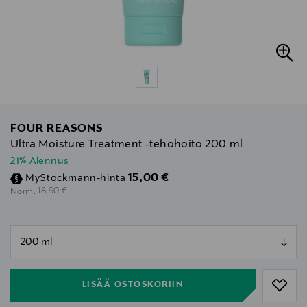
FOUR REASONS
Ultra Moisture Treatment -tehohoito 200 ml
21% Alennus
Discounted Price
15,00 €
MyStockmann-hinta
Original Price
18,90 €
Norm.
null
null
LISÄÄ OSTOSKORIIN