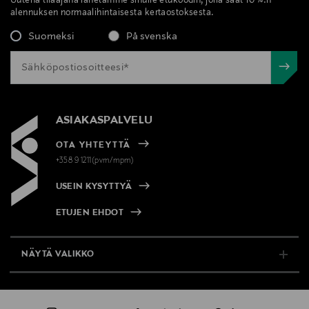
Uutena tilaajana lähetämme sinulle etukoodin, jolla saat 10 %:n
alennuksen normaalihintaisesta kertaostoksesta.
Suomeksi
På svenska
ASIAKASPALVELU
OTA YHTEYTTÄ
+358 9 1211(pvm/mpm)
USEIN KYSYTTYÄ
ETUJEN EHDOT
NÄYTÄ VALIKKO
TUKI & INFO