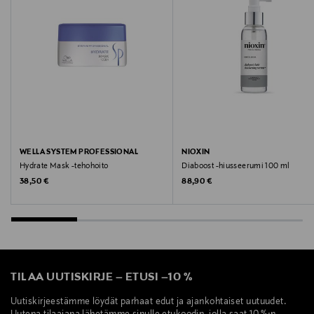
Digitaalinen osoite
info@fourreasons.fi
WELLA SYSTEM PROFESSIONAL
NIOXIN
Hydrate Mask -tehohoito
Diaboost -hiusseerumi 100 ml
Original Price
Original Price
38,50 €
88,90 €
TILAA UUTISKIRJE
–
ETUSI
–
10 %
Uutiskirjeestämme löydät parhaat edut ja ajankohtaiset uutuudet.