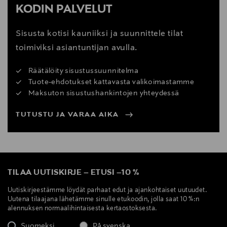
KODIN PALVELUT
Sisusta kotisi kauniiksi ja suunnittele tilat
toimiviksi asiantuntijan avulla.
Räätälöity sisustussuunnitelma
Tuote-ehdotukset kattavasta valikoimastamme
Maksuton sisustushankintojen yhteydessä
TUTUSTU JA VARAA AIKA
TILAA UUTISKIRJE
–
ETUSI
–
10 %
Uutiskirjeestämme löydät parhaat edut ja ajankohtaiset uutuudet.
Uutena tilaajana lähetämme sinulle etukoodin, jolla saat 10 %:n
alennuksen normaalihintaisesta kertaostoksesta.
Suomeksi
På svenska