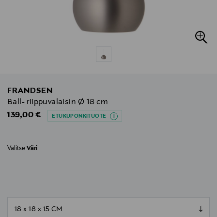
FRANDSEN
Ball- riippuvalaisin Ø 18 cm
Original Price
139,00 €
ETUKUPONKITUOTE
Valitse
Väri
null
null