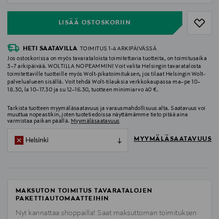
LISÄÄ OSTOSKORIIN
HETI SAATAVILLA
TOIMITUS 1-4 ARKIPÄIVÄSSÄ
Jos ostoskorissa on myös tavarataloista toimitettavia tuotteita, on toimitusaika
3–7 arkipäivää. WOLTILLA NOPEAMMIN! Voit valita Helsingin tavaratalosta
toimitettaville tuotteille myös Wolt-pikatoimituksen, jos tilaat Helsingin Wolt-
palvelualueen sisällä. Voit tehdä Wolt-tilauksia verkkokaupassa ma–pe 10–
18.30, la 10–17.30 ja su 12–16.30, tuotteen minimiarvo 40 €.
Tarkista tuotteen myymäläsaatavuus ja varausmahdollisuus alta. Saatavuus voi
muuttua nopeastikin, joten tuotetiedoissa näyttämämme tieto pitää aina
varmistaa paikan päällä.
Myymäläsaatavuus
MYYMÄLÄSAATAVUUS
Helsinki
MAKSUTON TOIMITUS TAVARATALOJEN
PAKETTIAUTOMAATTEIHIN
Nyt kannattaa shoppailla! Saat maksuttoman toimituksen