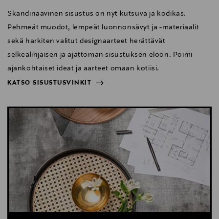
Skandinaavinen sisustus on nyt kutsuva ja kodikas.
Pehmeät muodot, lempeät luonnonsävyt ja -materiaalit
sekä harkiten valitut designaarteet herättävät
selkeälinjaisen ja ajattoman sisustuksen eloon. Poimi
ajankohtaiset ideat ja aarteet omaan kotiisi.
KATSO SISUSTUSVINKIT
NÄYTÄ VÄHEMMÄN
KATSO SISUSTUSVINKIT